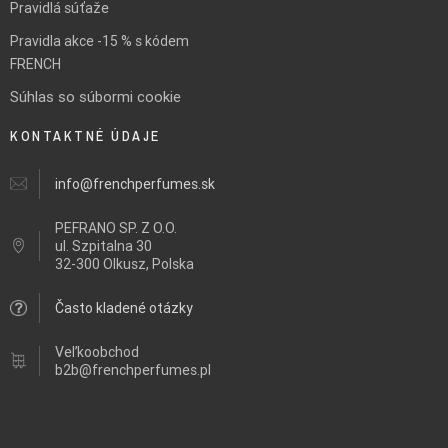
Pravidlá súťaže
Pravidla akce -15 % s kódem
FRENCH
Súhlas so súbormi cookie
KONTAKTNÉ ÚDAJE
info@frenchperfumes.sk
PEFRANO SP. Z O.O.
ul.
Szpitalna 30
32-300 Olkusz, Polska
Často kladené otázky
Veľkoobchod
b2b@frenchperfumes.pl