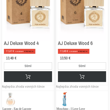
AJ Deluxe Wood 4
AJ Deluxe Wood 6
11,47 €
11,48 €
s kódom
FRENCH
s kódom
FRENCH
13,49 €
13,50 €
50ml
50ml
Najlepšia zhoda vonných tónov
Najlepšia zhoda vonných tónov
Lacoste - Eau de Lacoste
Mexx - Woman
Moschino - I Love Love
Ca
D