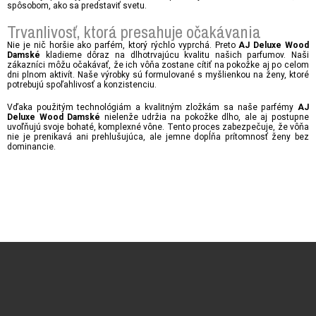
spôsobom, ako sa predstaviť svetu.
Trvanlivosť, ktorá presahuje očakávania
Nie je nič horšie ako parfém, ktorý rýchlo vyprchá. Preto
AJ Deluxe Wood
kladieme dôraz na dlhotrvajúcu kvalitu našich parfumov. Naši
Damské
zákazníci môžu očakávať, že ich vôňa zostane cítiť na pokožke aj po celom
dni plnom aktivít. Naše výrobky sú formulované s myšlienkou na ženy, ktoré
potrebujú spoľahlivosť a konzistenciu.
Vďaka použitým technológiám a kvalitným zložkám sa naše parfémy
AJ
nielenže udržia na pokožke dlho, ale aj postupne
Deluxe Wood Damské
uvoľňujú svoje bohaté, komplexné vône. Tento proces zabezpečuje, že vôňa
nie je prenikavá ani prehlušujúca, ale jemne dopĺňa prítomnosť ženy bez
dominancie.