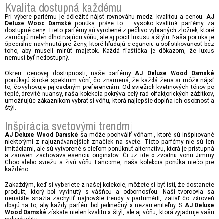
Kvalita dostupná každému
Pri výbere parfému je dôležité nájsť rovnováhu medzi kvalitou a cenou.
AJ
ponúka práve to – vysoko kvalitné parfémy za
Deluxe Wood Damské
dostupné ceny. Tieto parfémy sú vyrobené z pečlivo vybraných zložiek, ktoré
zaručujú nielen dlhotrvajúcu vôňu, ale aj pocit luxusu a štýlu. Naša ponuka je
špeciálne navrhnutá pre ženy, ktoré hľadajú eleganciu a sofistikovanosť bez
toho, aby museli minúť majetok. Každá fľaštička je dôkazom, že luxus
nemusí byť nedostupný.
Okrem cenovej dostupnosti, naše parfémy
AJ Deluxe Wood Damské
ponúkajú široké spektrum vôní, čo znamená, že každá žena si môže nájsť
to, čo vyhovuje jej osobným preferenciám. Od sviežich kvetinových tónov po
teplé, drevité nuansy, naša kolekcia pokrýva celý rad olfaktorických zážitkov,
umožňujúc zákazníkom vybrať si vôňu, ktorá najlepšie dopĺňa ich osobnosť a
štýl.
Inšpirácia svetovými trendmi
sa môže pochváliť vôňami, ktoré sú inšpirované
AJ Deluxe Wood Damské
niektorými z najuznávanejších značiek na svete. Tieto parfémy nie sú len
imitáciami, ale sú vytvorené s cieľom ponúknuť alternatívu, ktorá je prístupná
a zároveň zachováva esenciu originálov. Či už ide o zvodnú vôňu Jimmy
Choo alebo sviežu a živú vôňu Lancome, naša kolekcia ponúka niečo pre
každého.
Zakaždým, keď si vyberiete z našej kolekcie, môžete si byť istí, že dostanete
produkt, ktorý bol vyvinutý s vášňou a odbornosťou. Naši tvorcovia sa
neustále snažia zachytiť najnovšie trendy v parfumérii, zatiaľ čo zároveň
dbajú na to, aby každý parfém bol jedinečný a nezameniteľný. S
AJ Deluxe
získate nielen kvalitu a štýl, ale aj vôňu, ktorá vyjadruje vašu
Wood Damské
individualitu.