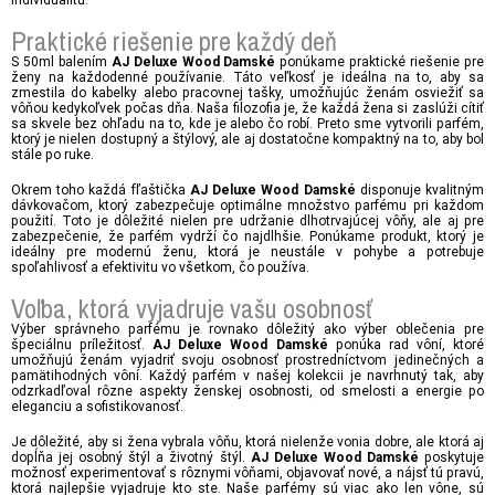
Praktické riešenie pre každý deň
S 50ml balením
ponúkame praktické riešenie pre
AJ Deluxe Wood Damské
ženy na každodenné používanie. Táto veľkosť je ideálna na to, aby sa
zmestila do kabelky alebo pracovnej tašky, umožňujúc ženám osviežiť sa
vôňou kedykoľvek počas dňa. Naša filozofia je, že každá žena si zaslúži cítiť
sa skvele bez ohľadu na to, kde je alebo čo robí. Preto sme vytvorili parfém,
ktorý je nielen dostupný a štýlový, ale aj dostatočne kompaktný na to, aby bol
stále po ruke.
Okrem toho každá fľaštička
disponuje kvalitným
AJ Deluxe Wood Damské
dávkovačom, ktorý zabezpečuje optimálne množstvo parfému pri každom
použití. Toto je dôležité nielen pre udržanie dlhotrvajúcej vôňy, ale aj pre
zabezpečenie, že parfém vydrží čo najdlhšie. Ponúkame produkt, ktorý je
ideálny pre modernú ženu, ktorá je neustále v pohybe a potrebuje
spoľahlivosť a efektivitu vo všetkom, čo používa.
Voľba, ktorá vyjadruje vašu osobnosť
Výber správneho parfému je rovnako dôležitý ako výber oblečenia pre
špeciálnu príležitosť.
ponúka rad vôní, ktoré
AJ Deluxe Wood Damské
umožňujú ženám vyjadriť svoju osobnosť prostredníctvom jedinečných a
pamätihodných vôní. Každý parfém v našej kolekcii je navrhnutý tak, aby
odzrkadľoval rôzne aspekty ženskej osobnosti, od smelosti a energie po
eleganciu a sofistikovanosť.
Je dôležité, aby si žena vybrala vôňu, ktorá nielenže vonia dobre, ale ktorá aj
dopĺňa jej osobný štýl a životný štýl.
poskytuje
AJ Deluxe Wood Damské
možnosť experimentovať s rôznymi vôňami, objavovať nové, a nájsť tú pravú,
ktorá najlepšie vyjadruje kto ste. Naše parfémy sú viac ako len vône, sú