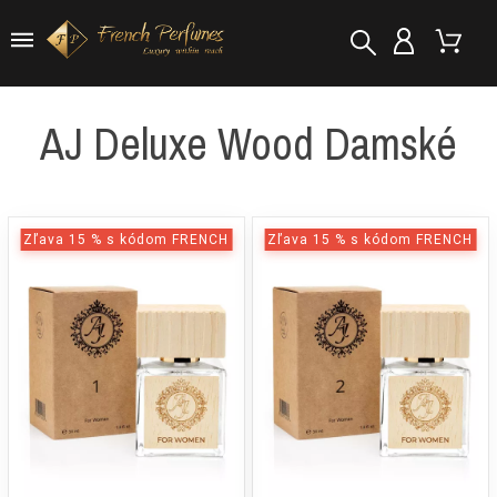
AJ Deluxe Wood Damské
Zľava 15 % s kódom FRENCH
Zľava 15 % s kódom FRENCH