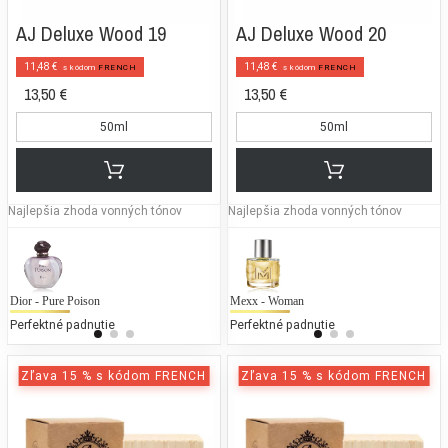
AJ Deluxe Wood 19
AJ Deluxe Wood 20
11,48 €
11,48 €
s kódom
FRENCH
s kódom
FRENCH
13,50 €
13,50 €
50ml
50ml
Najlepšia zhoda vonných tónov
Najlepšia zhoda vonných tónov
Dior - Pure Poison
Mexx - Woman
Mexx - Woman
La
M
Perfektné padnutie
25 % bežných vonných tónov
Perfektné padnutie
25
Zľava 15 % s kódom FRENCH
Zľava 15 % s kódom FRENCH