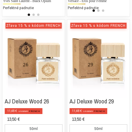
Yves Saint Laurent - Black Opium
Maison Martin Margiela - Replica By the
Versace - Eros pour Femme
Ti
L
Fireplace (Unisex)
Perfektné padnutie
Perfektné padnutie
25
25 % bežných vonných tónov
Zľava 15 % s kódom FRENCH
Zľava 15 % s kódom FRENCH
AJ Deluxe Wood 26
AJ Deluxe Wood 29
11,48 €
11,48 €
s kódom
FRENCH
s kódom
FRENCH
13,50 €
13,50 €
50ml
50ml