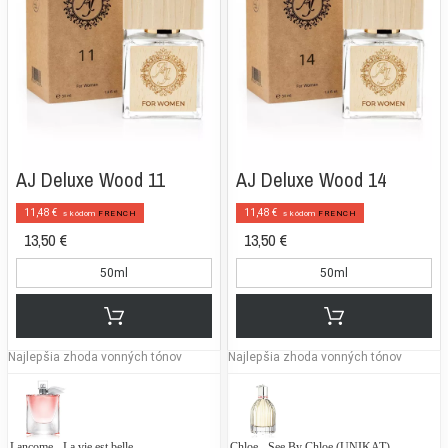
AJ Deluxe Wood 11
AJ Deluxe Wood 14
11,48 €
11,48 €
s kódom
FRENCH
s kódom
FRENCH
13,50 €
13,50 €
50ml
50ml
Najlepšia zhoda vonných tónov
Najlepšia zhoda vonných tónov
Lancome - La vie est belle
Tom Ford - Lost Cherry (UNISEX)
Chloe - See By Chloe (UNIKAT)
Gu
L