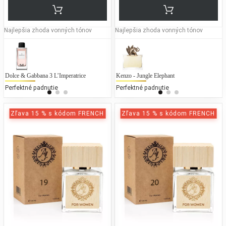
Najlepšia zhoda vonných tónov
Najlepšia zhoda vonných tónov
Dolce & Gabbana 3 L’Imperatrice
Lacoste - Touch of Pink
Kenzo - Jungle Elephant
Gab
G
Perfektné padnutie
50 % bežných vonných tónov
Perfektné padnutie
50
Zľava 15 % s kódom FRENCH
Zľava 15 % s kódom FRENCH