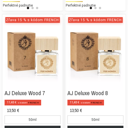
Perfektné padnutie
25 % bežných vonných tónov
Perfektné padnutie
25
Zľava 15 % s kódom FRENCH
Zľava 15 % s kódom FRENCH
AJ Deluxe Wood 7
AJ Deluxe Wood 8
11,48 €
11,48 €
s kódom
FRENCH
s kódom
FRENCH
13,50 €
13,50 €
50ml
50ml