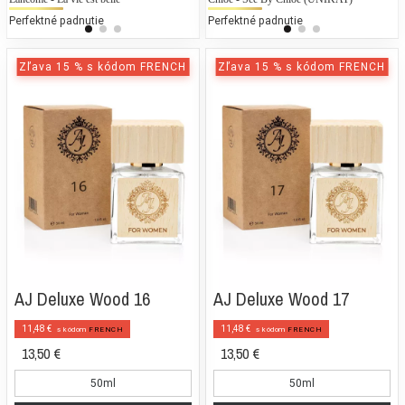
Perfektné padnutie
25 % bežných vonných tónov
Perfektné padnutie
25
Zľava 15 % s kódom FRENCH
Zľava 15 % s kódom FRENCH
AJ Deluxe Wood 16
AJ Deluxe Wood 17
11,48 €
11,48 €
s kódom
FRENCH
s kódom
FRENCH
13,50 €
13,50 €
50ml
50ml