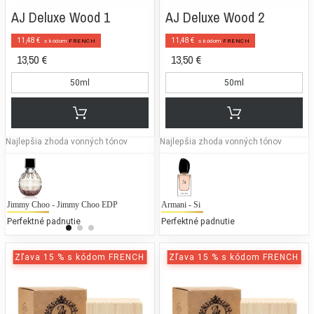
AJ Deluxe Wood 1
AJ Deluxe Wood 2
11,48 €
11,48 €
s kódom
FRENCH
s kódom
FRENCH
13,50 €
13,50 €
50ml
50ml
Najlepšia zhoda vonných tónov
Najlepšia zhoda vonných tónov
Jimmy Choo - Jimmy Choo EDP
Calvin Klein - Euphoria Forbidden
Armani - Si
Ju
Perfektné padnutie
50 % bežných vonných tónov
Perfektné padnutie
50
Zľava 15 % s kódom FRENCH
Zľava 15 % s kódom FRENCH