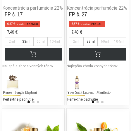
Koncentrácia parfumácie
22%
Koncentrácia parfumácie
22%
FP č. 17
FP č. 27
6,37 €
6,37 €
s kódom
FRENCH
s kódom
FRENCH
7,49 €
7,49 €
2ml
33ml
60ml
104ml
2ml
33ml
60ml
104ml
Najlepšia zhoda vonných tónov
Najlepšia zhoda vonných tónov
Kenzo - Jungle Elephant
Gucci - Guilty
Yves Saint Laurent - Manifesto
Gab
M
Perfektné padnutie
25 % bežných vonných tónov
Perfektné padnutie
25