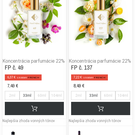
Koncentrácia parfumácie
22%
Koncentrácia parfumácie
22%
FP č. 49
FP č. 137
6,37 €
7,22 €
s kódom
FRENCH
s kódom
FRENCH
7,49 €
8,49 €
2ml
33ml
60ml
104ml
2ml
33ml
60ml
104ml
Najlepšia zhoda vonných tónov
Najlepšia zhoda vonných tónov