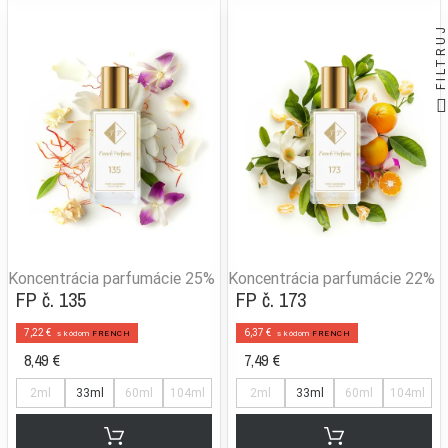
FILTRUJ
Koncentrácia parfumácie
25%
Koncentrácia parfumácie
22%
FP č. 135
FP č. 173
7,22 €
6,37 €
s kódom
FRENCH
s kódom
FRENCH
8,49 €
7,49 €
2ml
33ml
60ml
104ml
2ml
33ml
60ml
104ml