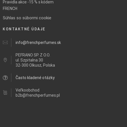
Pravidla akce -15 % s kódem
FRENCH
Súhlas so súbormi cookie
KONTAKTNÉ ÚDAJE
info@frenchperfumes.sk
PEFRANO SP. Z O.O.
ul.
Szpitalna 30
32-300 Olkusz, Polska
Často kladené otázky
Veľkoobchod
b2b@frenchperfumes.pl