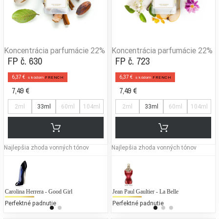
Koncentrácia parfumácie
22%
Koncentrácia parfumácie
22%
FP č. 630
FP č. 723
6,37 €
6,37 €
s kódom
FRENCH
s kódom
FRENCH
7,49 €
7,49 €
2ml
33ml
60ml
104ml
2ml
33ml
60ml
104ml
Najlepšia zhoda vonných tónov
Najlepšia zhoda vonných tónov
Carolina Herrera - Good Girl
Tom Ford - Lost Cherry (UNISEX)
Jean Paul Gaultier - La Belle
G
Perfektné padnutie
25 % bežných vonných tónov
Perfektné padnutie