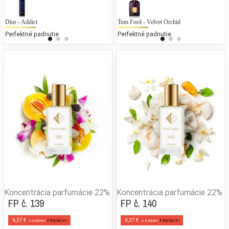
Dior - Addict
Mexx - Woman
Tom Ford - Velvet Orchid
Jo
G
Perfektné padnutie
25 % bežných vonných tónov
Perfektné padnutie
25
Koncentrácia parfumácie
22%
Koncentrácia parfumácie
22%
FP č. 139
FP č. 140
6,37 €
6,37 €
s kódom
FRENCH
s kódom
FRENCH