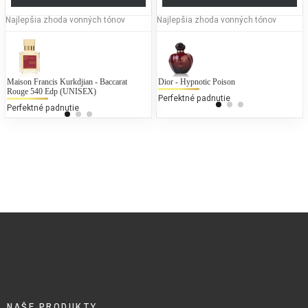
Najlepšia zhoda vonných tónov
Najlepšia zhoda vonných tónov
Maison Francis Kurkdjian - Baccarat
Cerruti - 1881
Dior - Hypnotic Poison
Di
L
Rouge 540 Edp (UNISEX)
25 % bežných vonných tónov
Perfektné padnutie
25
Perfektné padnutie
NAŠE PRODUKTY