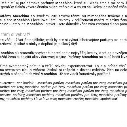
 isté platí aj pre dámske parfumy
, ktoré si ukradli srdcia miliónov
Moschino
 gombíky, flakón v tvare čističa skla? Prečo nie! A vnútri sa ukrýva jedinečná vôňa
parfémy
so sviežimi citrusovými tónmi sú mimoriadne trvácne a n
Moschino
a, alebo
I love love! lámu rekordy v obľúbenosti medzi mladými žen
Moschino
Glamour a
Forever. Tieto dámske vône vám zostanú dlho v pamä
chino
Moschino
rfém si vybrať?
te vôňu užívať čo najdlhšie, mali by ste si vybrať dlhotrvajúce parfumy so sp
zňovať jej silné stránky a dopĺňať jej celkový štýl.
sú starostlivo vybrané ingrediencie najvyššej kvality, ktoré sa navz
oschino
ždá žena bude cítiť ako v čarovnej krajine. Parfémy
sa budú hodiť k v
Moschino
ť má avantgardný prístup a veľkú odvahu experimentovať. To je aj prípad vôní
na svetovom trhu s vôňami. Získali si rešpekt a dôveru miliónov žien na celo
ntných a očarujúcich vôní
. Už ste videli francúzsky parfém?
Moschino
ia internetu tiež hľadali: : Moschino parfum, moschino parfum pre ženy, moschino 
arfum pre ženy, moschino parfum pre ženy, moschino parfum pre ženy, moschino pa
arfum pre ženy, moschino parfum pre ženy, moschino parfum pre ženy, moschino 
oschino parfémy, moschino parfémy, moschino parfémy pre ženy, moschino parfémy
émy, moschino parfémy i love love cena, moschino značka, moschino spoločnosť.