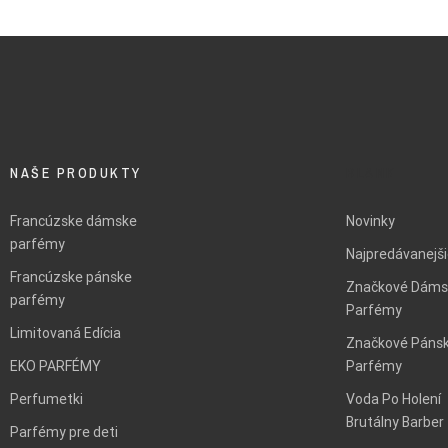
NAŠE PRODUKTY
BLANK
Francúzske dámske
Novinky
parfémy
Najpredávanejš
Francúzske pánske
Značkové Dáms
parfémy
Parfémy
Limitovaná Edícia
Značkové Páns
EKO PARFÉMY
Parfémy
Perfumetki
Voda Po Holení
Brutálny Barber
Parfémy pre deti