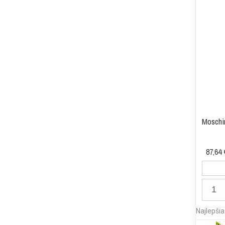
Moschi
87,64 
Najlepši