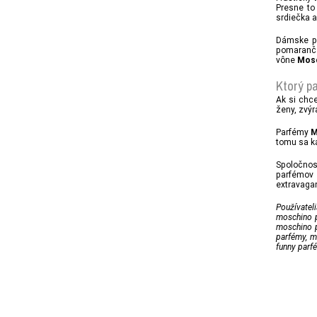
Presne to
srdiečka a
Dámske 
pomaranč
vône
Mos
Ktorý pa
Ak si chce
ženy, zvýra
Parfémy
M
tomu sa ka
Spoločnos
parfémov 
extravaga
Používatel
moschino p
moschino p
parfémy, m
funny parf