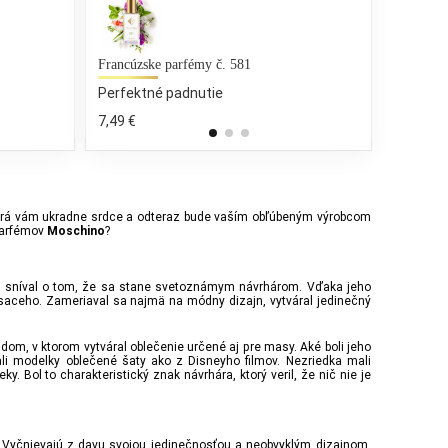
Kenzo - Homme
Lancome - La Nuit Tresor a la Folie
Francúzske parfémy č. 581
Burberry - B
Calvin Kle
25 % bežných vonných tónov
50 % bežných vonných tónov
Perfektné padnutie
25 % bežnýc
25 % bežn
140,51 €
157,21 €
7,49 €
374,00 €
159,00 €
orá vám ukradne srdce a odteraz bude vaším obľúbeným výrobcom
parfémov
?
Moschino
i sníval o tom, že sa stane svetoznámym návrhárom. Vďaka jeho
saceho. Zameriaval sa najmä na módny dizajn, vytváral jedinečný
y dom, v ktorom vytváral oblečenie určené aj pre masy. Aké boli jeho
ali modelky oblečené šaty ako z Disneyho filmov. Nezriedka mali
. Bol to charakteristický znak návrhára, ktorý veril, že nič nie je
 Vyčnievajú z davu svojou jedinečnosťou a neobvyklým dizajnom.