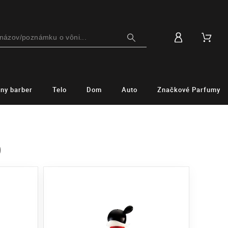
lny barber
Telo
Dom
Auto
Značkové Parfumy
o