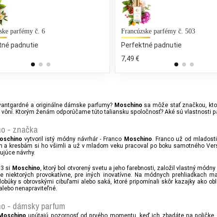
ske parfémy č. 6
DKNY - Nectar Love
Francúzske parfémy č. 503
tné padnutie
25 % bežných vonných tónov
Perfektné padnutie
140,00 €
7,49 €
vantgardné a originálne dámske parfumy?
sa môže stať značkou, kt
Moschino
vôní. Ktorým ženám odporúčame túto taliansku spoločnosť? Aké sú vlastnosti 
o - značka
vytvoril istý módny návrhár - Franco
. Franco už od mladost
oschino
Moschino
ám a kresbám si ho všimli a už v mladom veku pracoval po boku samotného Ver
rujúce návrhy.
83 si
, ktorý bol otvorený svetu a jeho farebnosti, založil vlastný módn
Moschino
re niektorých provokatívne, pre iných inovatívne. Na módnych prehliadkach m
obúky s obrovskými cibuľami alebo saká, ktoré pripomínali skôr kazajky ako obleky
lebo nenapraviteľné.
o - dámsky parfum
upútajú pozornosť od prvého momentu, keď ich zbadáte na poličke.
Moschino