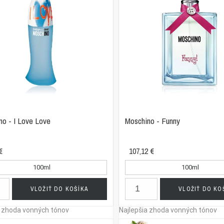
no - I Love Love
Moschino - Funny
€
107,12 €
100ml
100ml
VLOŽIŤ DO KOŠÍKA
VLOŽIŤ DO KO
a zhoda vonných tónov
Najlepšia zhoda vonných tónov