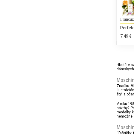
Francúz
Perfek
7,49 €
Hľadáte a
dámskych 
Moschin
Značku
M
ilustráci
štýl a oča
V roku 19
návrhy? P
modelky kl
nemožné a
Moschin
Fľaštičky