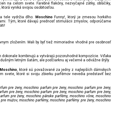
 žien na celom svete. Farebné flakóny, nezvyčajné zátky, obláčiky,
, ktorá vyniká svojou osobitosťou.
a tele vydržia dlho.
Funny!, ktorý je zmesou horkého
Moschino
ami. Tým, ktoré dávajú prednosť stimulácii zmyslov, odporúčame
ti!
rávnym zložením. Mali by byť tiež mimoriadne vhodné pre osobnosť
ájom dokonale kombinujú a vytvárajú pozoruhodné kompozície. Vďaka
zdušným letným šatám, ale podčiarknu aj večerné a odvážne štýly.
, ktoré sú považované za jedny z najlepších dámskych
Moschino
m svete, ktoré si svoju zbierku parfémov nevedia predstaviť bez
parfum pre ženy, moschino parfum pre ženy, moschino parfum pre ženy,
rfum pre ženy, moschino parfum pre ženy, moschino parfum pre ženy,
parfum pre ženy, moschino pánske parfémy, moschino vône, moschino
 pre mužov, moschino parfémy, moschino parfémy pre ženy, moschino