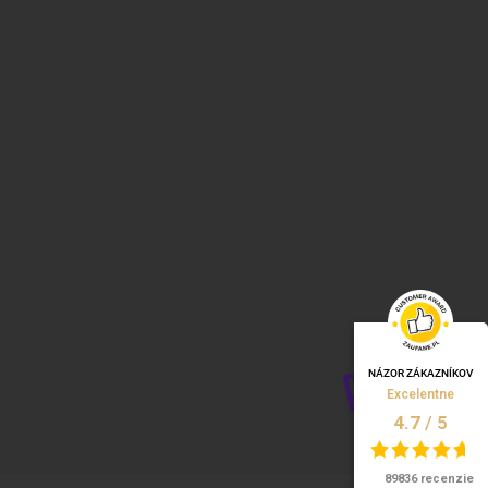
NÁZOR ZÁKAZNÍKOV
Excelentne
/
5
4.7
89836 recenzie