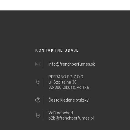
KONTAKTNÉ ÚDAJE
info@frenchperfumes.sk
PEFRANO SP. Z O.O.
ul.
Szpitalna 30
32-300 Olkusz, Polska
Často kladené otázky
Veľkoobchod
b2b@frenchperfumes.pl