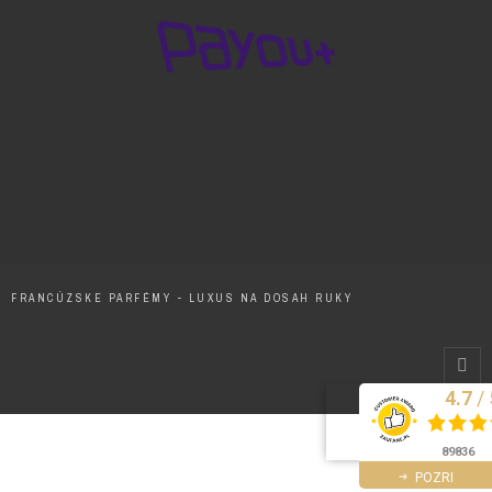
FRANCÚZSKE PARFÉMY - LUXUS NA DOSAH RUKY
/
4.7
Excelentne
89836
POZRI
recenzi