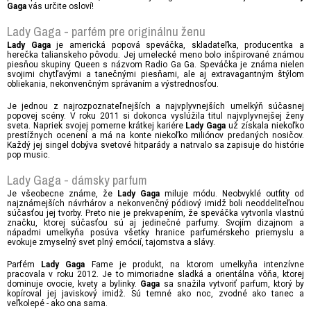
vás určite osloví!
Gaga
Lady Gaga - parfém pre originálnu ženu
je americká popová speváčka, skladateľka, producentka a
Lady Gaga
herečka talianskeho pôvodu. Jej umelecké meno bolo inšpirované známou
piesňou skupiny Queen s názvom Radio Ga Ga. Speváčka je známa nielen
svojimi chytľavými a tanečnými piesňami, ale aj extravagantným štýlom
obliekania, nekonvenčným správaním a výstrednosťou.
Je jednou z najrozpoznateľnejších a najvplyvnejších umelkýň súčasnej
popovej scény. V roku 2011 si dokonca vyslúžila titul najvplyvnejšej ženy
sveta. Napriek svojej pomerne krátkej kariére
už získala niekoľko
Lady Gaga
prestížnych ocenení a má na konte niekoľko miliónov predaných nosičov.
Každý jej singel dobýva svetové hitparády a natrvalo sa zapisuje do histórie
pop music.
Lady Gaga - dámsky parfum
Je všeobecne známe, že
miluje módu. Neobvyklé outfity od
Lady Gaga
najznámejších návrhárov a nekonvenčný pódiový imidž boli neoddeliteľnou
súčasťou jej tvorby. Preto nie je prekvapením, že speváčka vytvorila vlastnú
značku, ktorej súčasťou sú aj jedinečné parfumy. Svojím dizajnom a
nápadmi umelkyňa posúva všetky hranice parfumérskeho priemyslu a
evokuje zmyselný svet plný emócií, tajomstva a slávy.
Parfém
Fame je produkt, na ktorom umelkyňa intenzívne
Lady Gaga
pracovala v roku 2012. Je to mimoriadne sladká a orientálna vôňa, ktorej
dominuje ovocie, kvety a bylinky.
sa snažila vytvoriť parfum, ktorý by
Gaga
kopíroval jej javiskový imidž. Sú temné ako noc, zvodné ako tanec a
veľkolepé - ako ona sama.