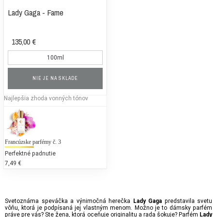
Lady Gaga - Fame
135,00 €
100ml
NIE JE NA SKLADE
Najlepšia zhoda vonných tónov
Francúzske parfémy č. 3
Perfektné padnutie
7,49 €
Svetoznáma speváčka a výnimočná herečka
predstavila svetu
Lady Gaga
vôňu, ktorá je podpísaná jej vlastným menom. Možno je to dámsky parfém
práve pre vás? Ste žena, ktorá oceňuje originalitu a rada šokuje? Parfém
Lady