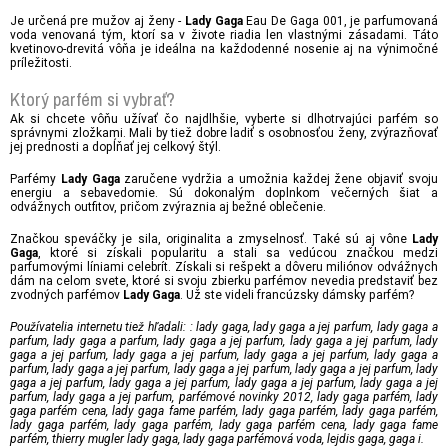
Je určená pre mužov aj ženy -
Eau De Gaga 001, je parfumovaná
Lady Gaga
voda venovaná tým, ktorí sa v živote riadia len vlastnými zásadami. Táto
kvetinovo-drevitá vôňa je ideálna na každodenné nosenie aj na výnimočné
príležitosti.
Ktorý parfém si vybrať?
Ak si chcete vôňu užívať čo najdlhšie, vyberte si dlhotrvajúci parfém so
správnymi zložkami. Mali by tiež dobre ladiť s osobnosťou ženy, zvýrazňovať
jej prednosti a dopĺňať jej celkový štýl.
Parfémy
zaručene vydržia a umožnia každej žene objaviť svoju
Lady Gaga
energiu a sebavedomie. Sú dokonalým doplnkom večerných šiat a
odvážnych outfitov, pričom zvýraznia aj bežné oblečenie.
Značkou speváčky je sila, originalita a zmyselnosť. Také sú aj vône
Lady
, ktoré si získali popularitu a stali sa vedúcou značkou medzi
Gaga
parfumovými líniami celebrít. Získali si rešpekt a dôveru miliónov odvážnych
dám na celom svete, ktoré si svoju zbierku parfémov nevedia predstaviť bez
zvodných parfémov
. Už ste videli francúzsky dámsky parfém?
Lady Gaga
Používatelia internetu tiež hľadali: : lady gaga, lady gaga a jej parfum, lady gaga a
parfum, lady gaga a parfum, lady gaga a jej parfum, lady
gaga a jej parfum, lady
gaga a jej parfum, lady gaga a jej parfum, lady gaga a jej parfum, lady gaga a
parfum, lady gaga a jej parfum, lady gaga a jej parfum, lady gaga a jej parfum, lady
gaga a jej parfum, lady gaga a jej parfum, lady gaga a jej parfum, lady gaga a jej
parfum, lady gaga a jej parfum, parfémové novinky 2012, lady gaga parfém, lady
gaga parfém cena, lady gaga fame parfém, lady gaga parfém, lady gaga parfém,
lady gaga parfém, lady gaga parfém, lady gaga parfém cena, lady gaga fame
parfém, thierry mugler lady gaga, lady gaga parfémová voda, lejdis gaga, gaga i.