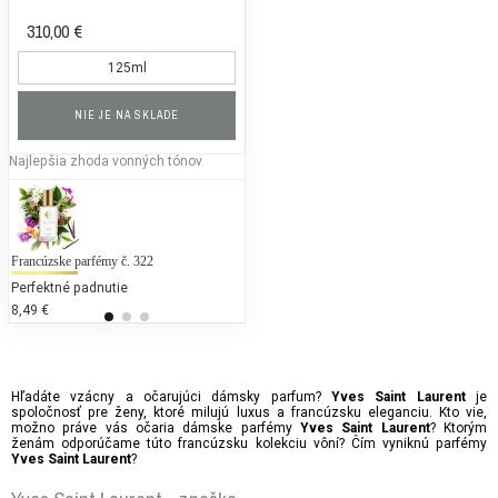
310,00 €
125ml
NIE JE NA SKLADE
Najlepšia zhoda vonných tónov
Francúzske parfémy č. 322
Mexx - Woman
To
Perfektné padnutie
25 % bežných vonných tónov
25
8,49 €
70,94 €
30
Hľadáte vzácny a očarujúci dámsky parfum?
je
Yves Saint Laurent
spoločnosť pre ženy, ktoré milujú luxus a francúzsku eleganciu. Kto vie,
možno práve vás očaria dámske parfémy
? Ktorým
Yves Saint Laurent
ženám odporúčame túto francúzsku kolekciu vôní? Čím vyniknú parfémy
?
Yves Saint Laurent