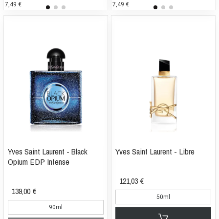
7,49 €
85,31 €
7,49 €
99
1
Yves Saint Laurent - Black
Yves Saint Laurent - Libre
Opium EDP Intense
121,03 €
139,00 €
50ml
90ml