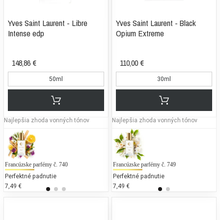
Yves Saint Laurent - Libre
Yves Saint Laurent - Black
Intense edp
Opium Extreme
148,86 €
110,00 €
50ml
30ml
Najlepšia zhoda vonných tónov
Najlepšia zhoda vonných tónov
Francúzske parfémy č. 740
Gabriela Sabatini - Gabriela Sabatini
Francúzske parfémy č. 749
Gu
T
Perfektné padnutie
50 % bežných vonných tónov
Perfektné padnutie
25
7,49 €
85,31 €
7,49 €
99
6