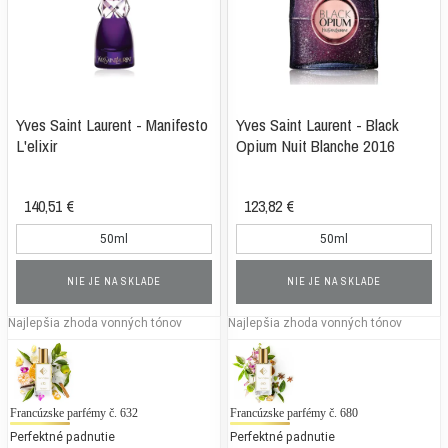
Yves Saint Laurent - Manifesto
Yves Saint Laurent - Black
L'elixir
Opium Nuit Blanche 2016
140,51 €
123,82 €
50ml
50ml
NIE JE NA SKLADE
NIE JE NA SKLADE
Najlepšia zhoda vonných tónov
Najlepšia zhoda vonných tónov
Francúzske parfémy č. 632
Gabriela Sabatini - Gabriela Sabatini
Francúzske parfémy č. 680
Gu
C
Perfektné padnutie
50 % bežných vonných tónov
Perfektné padnutie
50