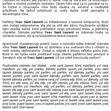
Odpoveď na otázku, aký parfém si vybrať: mali by ste staviť na dlhotrvajúci
parfém s vhodne zvoleným zložením. Okrem toho stojí za to pamätať na to,
že ťažšie a výraznejšie vône budú ideálne na večerné a neobvyklé
príležitosti. Na bežné príležitosti je oveľa lepšie zvoliť jemnejšie a
decentnejšie vône.
Parfémy
sú sofistikované a luxusné kompozície, ktoré
Yves Saint Laurent
vám dodajú sebavedomie, aby ste sa cítili ako dáma. Používaním výrobkov
tejto značky každá žena podčiarkne svoju prirodzenú krásu a jedinečný
charakter. Dámske parfémy
sa dokonale hodia na
Yves Saint Laurent
večerné nosenie, ale aj na každodenné bežné nosenie.
Spoločnosť charakterizuje prestíž, luxus a neustála túžba šokovať. Dámske
vône
nie sú výnimkou a na svetovom trhu s vôňami si
Yves Saint Laurent
našli milióny obdivovateľov. Získali si rešpekt a dôveru veľkého počtu žien,
ktoré si len ťažko vedia predstaviť svoju zbierku parfémov bez jemných a
ženských vôní od
. Už ste videli francúzsky parfum?
Yves Saint Laurent
Používatelia internetu tiež hľadali: : yves saint laurent 50ml, manifesto ysl cena,
manifesto ysl edp, ysl značka, dámsky parfém opium, ysl parfém, yves saint
laurent dámsky parfém, ysl parfém, ysl parfém, ysl dámsky parfém, yls saint
laurent parfém, yves saint laurent dámsky
parfém, saint laurent parfém, saint
laurent dámsky parfém, ysl cinema cena, ysl cinema edp 50ml, ysl dámsky, ysl elle
30ml, ysl elle cena, ysl elle edp, ysl elle intense, ysl elle intense 50ml, ysl elle
intense parfém, ysl manifesto edp, ysl parfém, ysl dámsky parfém, yves saint
laurent elle edp, yves saint laurent elle intense, yves saint laurent parfém, yves saint
laurent dámsky parfém, yves sainz laurent ysl elle, yves saint laurent vôňa, yves
saint laurent vôňa, yves saint laurent vôňa, manifesto cena, opium yves st laurent,
saint laurent com, yeav saint laurent, opium yves st laurent cena, saint laurent yves,
yves loren, ysaint laurent, yves st laurent parfum, yve saint, yvent saint laurent, yves
laurent saint, ifsan lauren.