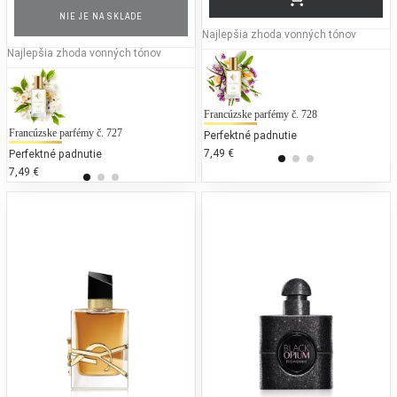
NIE JE NA SKLADE
Najlepšia zhoda vonných tónov
Najlepšia zhoda vonných tónov
Francúzske parfémy č. 728
Francúzske parfémy č. 727
Gabriela Sabatini - Gabriela Sabatini
To
Perfektné padnutie
7,49 €
7
Perfektné padnutie
25 % bežných vonných tónov
25
7,49 €
85,31 €
69