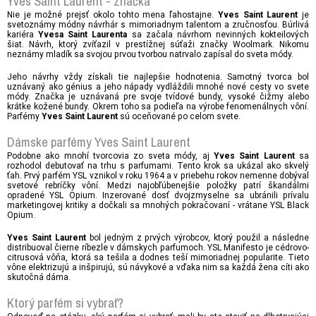
Yves Saint Laurent - značka
Nie je možné prejsť okolo tohto mena ľahostajne.
je
Yves Saint Laurent
svetoznámy módny návrhár s mimoriadnym talentom a zručnosťou. Búrlivá
kariéra
sa začala návrhom nevinných kokteilových
Yvesa Saint Laurenta
šiat. Návrh, ktorý zvíťazil v prestížnej súťaži značky Woolmark. Nikomu
neznámy mladík sa svojou prvou tvorbou natrvalo zapísal do sveta módy.
Jeho návrhy vždy získali tie najlepšie hodnotenia. Samotný tvorca bol
uznávaný ako génius a jeho nápady vydláždili mnohé nové cesty vo svete
módy. Značka je uznávaná pre svoje tvídové bundy, vysoké čižmy alebo
krátke kožené bundy. Okrem toho sa podieľa na výrobe fenomenálnych vôní.
Parfémy
sú oceňované po celom svete.
Yves Saint Laurent
Dámske parfémy Yves Saint Laurent
Podobne ako mnohí tvorcovia zo sveta módy, aj
sa
Yves Saint Laurent
rozhodol debutovať na trhu s parfumami. Tento krok sa ukázal ako skvelý
ťah. Prvý parfém YSL vznikol v roku 1964 a v priebehu rokov nemenne dobýval
svetové rebríčky vôní. Medzi najobľúbenejšie položky patrí škandálmi
opradené YSL Opium. Inzerované dosť dvojzmyselne sa ubránili prívalu
marketingovej kritiky a dočkali sa mnohých pokračovaní - vrátane YSL Black
Opium.
bol jedným z prvých výrobcov, ktorý použil a následne
Yves Saint Laurent
distribuoval čierne ríbezle v dámskych parfumoch. YSL Manifesto je cédrovo-
citrusová vôňa, ktorá sa tešila a dodnes teší mimoriadnej popularite. Tieto
vône elektrizujú a inšpirujú, sú návykové a vďaka nim sa každá žena cíti ako
skutočná dáma.
Ktorý parfém si vybrať?