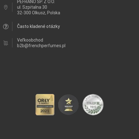
PEFRANO SP. Z O.O.
ul.
Szpitalna 30
32-300 Olkusz, Polska
Často kladené otázky
Veľkoobchod
b2b@frenchperfumes.pl