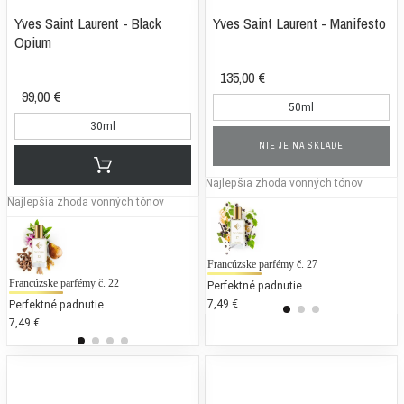
Yves Saint Laurent - Black
Yves Saint Laurent - Manifesto
Opium
135,00 €
99,00 €
50ml
30ml
NIE JE NA SKLADE
Najlepšia zhoda vonných tónov
Najlepšia zhoda vonných tónov
Francúzske parfémy č. 27
M
Francúzske parfémy č. 22
Mrs Aleksandria ECO
Ma
Perfektné padnutie
Fi
7,49 €
8
Perfektné padnutie
Perfektné padnutie
25
7,49 €
9,63 €
13