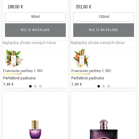
198,00 €
201,60 €
90ml
100ml
NIE JE NA SKLADE
NIE JE NA SKLADE
Najlepšia zhoda vonných tónov
Najlepšia zhoda vonných tónov
Francúzske parfémy č. 601
Chanel - Chance eau de Fraiche
Francúzske parfémy č. 602
Me
Perfektné padnutie
50 % bežných vonných tónov
Perfektné padnutie
25
7,49 €
160,99 €
7,49 €
70
7