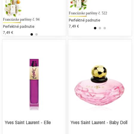
Francúzske parfémy č. 522
L
Francúzske parfémy č. 94
Gabriela Sabatini - Gabriela Sabatini
Perfektné padnutie
7,49 €
1
Perfektné padnutie
25 % bežných vonných tónov
7,49 €
85,31 €
Yves Saint Laurent - Elle
Yves Saint Laurent - Baby Doll