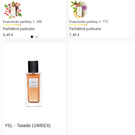
Francúzske parfémy č. 268
Giorgio Armani - My Way Parfum
Francúzske parfémy č. 775
Perfektné padnutie
25 % bežných vonných tónov
Perfektné padnutie
8,49 €
94,00 €
7,49 €
YSL - Tuxedo (UNISEX)