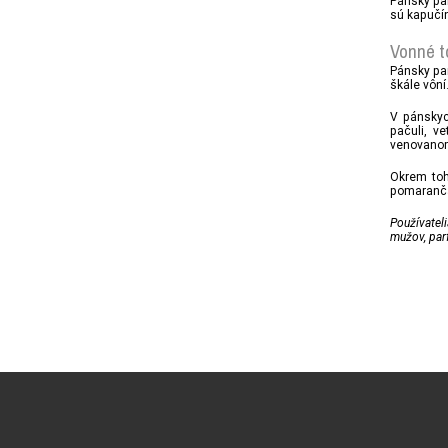
Pánsky p
sú kapučín
Vonné t
Pánsky pa
škále vôn
V pánskyc
pačuli, v
venovano
Okrem toh
pomaranča 
Používateli
mužov, par