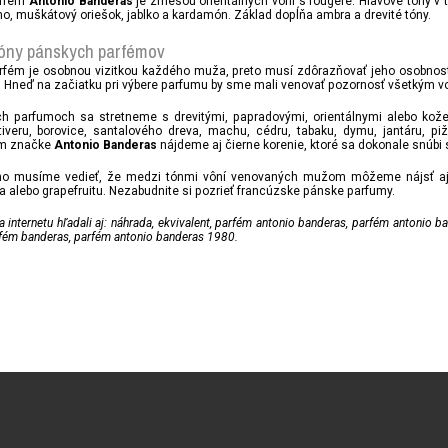
arfém
je zmesou orientálnych vôní s fougere. Hlavové tóny v t
Antonio Banderas
o, muškátový oriešok, jablko a kardamón. Základ dopĺňa ambra a drevité tóny.
óny pánskych parfémov
rfém je osobnou vizitkou každého muža, preto musí zdôrazňovať jeho osobnosť a
í. Hneď na začiatku pri výbere parfumu by sme mali venovať pozornosť všetkým
h parfumoch sa stretneme s drevitými, papradovými, orientálnymi alebo ko
etiveru, borovice, santalového dreva, machu, cédru, tabaku, dymu, jantáru, p
m značke
nájdeme aj čierne korenie, ktoré sa dokonale snúb
Antonio Banderas
o musíme vedieť, že medzi tónmi vôní venovaných mužom môžeme nájsť aj cit
alebo grapefruitu. Nezabudnite si pozrieť francúzske pánske parfumy.
a internetu hľadali aj: náhrada, ekvivalent, parfém antonio banderas, parfém antonio
fém banderas, parfém antonio banderas 1980.