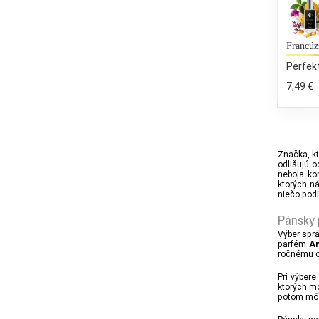
Francúz
Perfek
7,49 €
Značka, k
odlišujú 
neboja ko
ktorých n
niečo podľ
Pánsky 
Výber spr
parfém
An
ročnému o
Pri výber
ktorých mo
potom môže