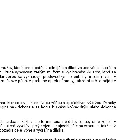
užov, ktorí uprednostňujú silnejšie a dlhotrvajúce vône - ktoré sa
umu bude vyhovovať zrelým mužom s vycibreným vkusom, ktorí sa
sa vyznačujú predovšetkým orientálnymi tónmi vôní, v
Banderes
 značkové pánske parfumy aj ich náhrady, takže si určite nájdete
arakter osoby s intenzívnou vôňou a spoľahlivou výdržou. Pánsky
iginálne - dokonale sa hodia k akémukoľvek štýlu alebo dokonca
ta srdca a základ. Je to mimoriadne dôležité, aby sme vedeli, v
, ktorá vyvoláva prvý dojem a najrýchlejšie sa vyparuje, takže až
ozadie celej vône a vydrží najdlhšie.