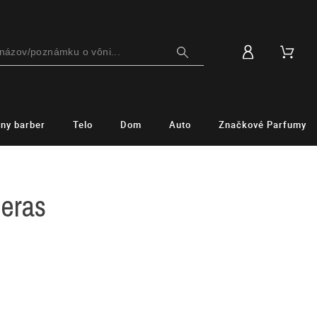
lny barber
Telo
Dom
Auto
Značkové Parfumy
eras