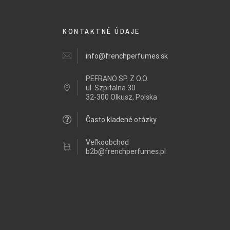
KONTAKTNÉ ÚDAJE
info@frenchperfumes.sk
PEFRANO SP. Z O.O.
ul.
Szpitalna 30
32-300 Olkusz, Polska
Často kladené otázky
Veľkoobchod
b2b@frenchperfumes.pl