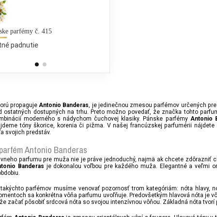
ske parfémy č. 415
Xerjoff - Erba Gold (UNISEX)
tné padnutie
25 % bežných vonných tónov
240,00 €
torú propaguje
, je jedinečnou zmesou parfémov určených pre m
Antonio Banderas
od ostatných dostupných na trhu. Preto možno povedať, že značka tohto parf
mbinácií moderného s nádychom čuchovej klasiky. Pánske parfémy
Antonio 
ájdeme tóny škorice, korenia či pižma. V našej francúzskej parfumérii nájdete
a svojich predstáv.
parfém Antonio Banderas
ávneho parfumu pre muža nie je práve jednoduchý, najmä ak chcete zdôrazniť ch
je dokonalou voľbou pre každého muža. Elegantné a veľmi or
tonio Banderas
bdobiu.
e takýchto parfémov musíme venovať pozornosť trom kategóriám: nóta hlavy, nó
mentoch sa konkrétna vôňa parfumu uvoľňuje. Predovšetkým hlavová nóta je vôňa
 začať pôsobiť srdcová nóta so svojou intenzívnou vôňou. Základná nóta tvorí p