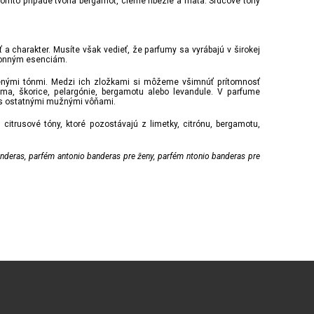
omto prípade tvoria bergamot, čierne ríbezle a mäta. Srdcové tóny
 charakter. Musíte však vedieť, že parfumy sa vyrábajú v širokej
 vonným esenciám.
ženými tónmi. Medzi ich zložkami si môžeme všimnúť prítomnosť
ižma, škorice, pelargónie, bergamotu alebo levandule. V parfume
i s ostatnými mužnými vôňami.
rusové tóny, ktoré pozostávajú z limetky, citrónu, bergamotu,
 banderas, parfém antonio banderas pre ženy, parfém ntonio banderas pre