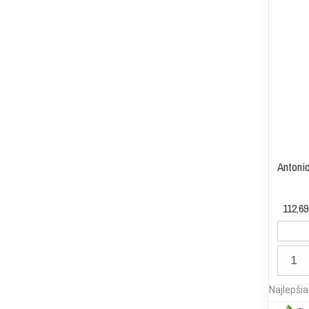
Antonio
112,69
Najlepši