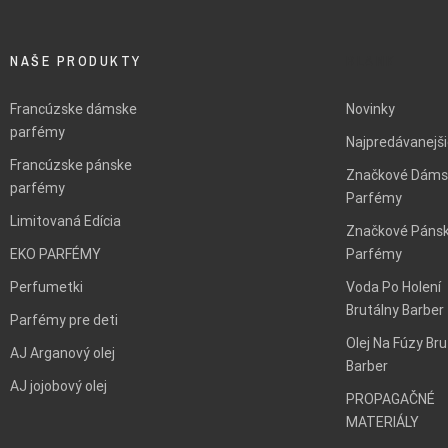
NAŠE PRODUKTY
BLANK
Francúzske dámske
Novinky
parfémy
Najpredávanejš
Francúzske pánske
Značkové Dáms
parfémy
Parfémy
Limitovaná Edícia
Značkové Páns
EKO PARFÉMY
Parfémy
Perfumetki
Voda Po Holení
Brutálny Barber
Parfémy pre deti
Olej Na Fúzy Bru
AJ Arganový olej
Barber
AJ jojobový olej
PROPAGAČNÉ
MATERIÁLY