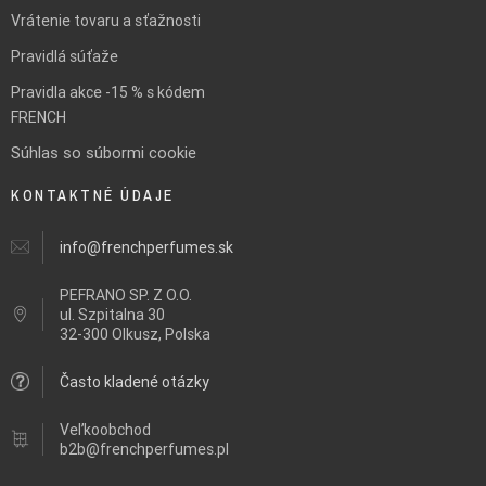
Vrátenie tovaru a sťažnosti
Pravidlá súťaže
Pravidla akce -15 % s kódem
FRENCH
Súhlas so súbormi cookie
KONTAKTNÉ ÚDAJE
info@frenchperfumes.sk
PEFRANO SP. Z O.O.
ul.
Szpitalna 30
32-300 Olkusz, Polska
Často kladené otázky
Veľkoobchod
b2b@frenchperfumes.pl