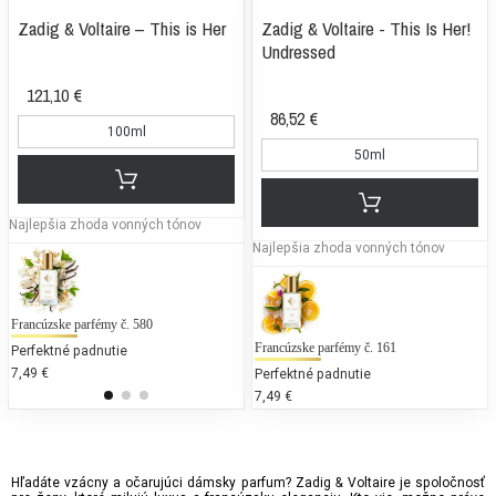
Zadig & Voltaire – This is Her
Zadig & Voltaire - This Is Her!
Undressed
121,10 €
86,52 €
100ml
50ml
Najlepšia zhoda vonných tónov
Najlepšia zhoda vonných tónov
Francúzske parfémy č. 580
Maison Martin Margiela - Replica By the
Bu
Fireplace (Unisex)
Francúzske parfémy č. 161
Perfektné padnutie
25
50 % bežných vonných tónov
7,49 €
37
Perfektné padnutie
130,00 €
7,49 €
Hľadáte vzácny a očarujúci dámsky parfum? Zadig & Voltaire je spoločnosť