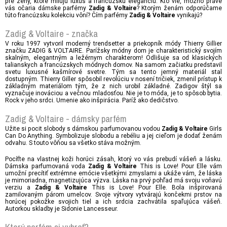
pre ženy, ktoré milujú luxus a francúzsku eleganciu. Kto vie, možno práve
vás očaria dámske parfémy
? Ktorým ženám odporúčame
Zadig & Voltaire
túto francúzsku kolekciu vôní? Čím parfémy
vynikajú?
Zadig & Voltaire
Zadig & Voltaire - značka
V roku 1997 vytvoril moderný trendsetter a priekopník módy Thierry Gillier
značku ZADIG & VOLTAIRE. Parížsky módny dom je charakteristický svojím
skalným, elegantným a ležérnym charakterom! Odlišuje sa od klasických
talianskych a francúzskych módnych domov. Na samom začiatku predstavil
svetu luxusné kašmírové svetre. Tým sa tento jemný materiál stal
dostupným. Thierry Giller spôsobil revolúciu v nosení tričiek, zmenil prístup k
základným materiálom tým, že z nich urobil základné. Zadigov štýl sa
vyznačuje inováciou a večnou mladosťou. Nie je to móda, je to spôsob bytia.
Rock v jeho srdci. Umenie ako inšpirácia. Paríž ako dedičstvo.
Zadig & Voltaire - dámsky parfém
Užite si pocit slobody s dámskou parfumovanou vodou
Girls
Zadig & Voltaire
Can Do Anything. Symbolizuje slobodu a rebéliu a jej cieľom je dodať ženám
odvahu. S touto vôňou sa všetko stáva možným.
Pocíťte na vlastnej koži horúci zásah, ktorý vo vás prebudí vášeň a lásku.
Dámska parfumovaná voda
This is Love! Pour Elle vám
Zadig & Voltaire
umožní precítiť extrémne emócie všetkými zmyslami a ukáže vám, že láska
je mimoriadna, magnetizujúca výzva. Láska na prvý pohľad má svoju voňavú
verziu a
This is Love! Pour Elle. Bola inšpirovaná
Zadig & Voltaire
zamilovaným párom umelcov. Svoje výtvory vytvárajú končekmi prstov na
horúcej pokožke svojich tiel a ich srdcia zachvátila spaľujúca vášeň.
Autorkou skladby je Sidonie Lancesseur.