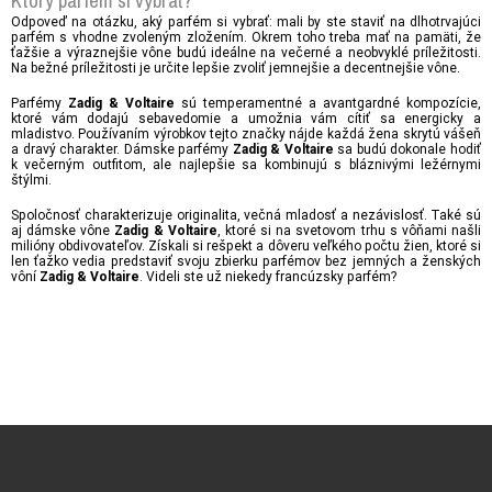
Ktorý parfém si vybrať?
Odpoveď na otázku, aký parfém si vybrať: mali by ste staviť na dlhotrvajúci
parfém s vhodne zvoleným zložením. Okrem toho treba mať na pamäti, že
ťažšie a výraznejšie vône budú ideálne na večerné a neobvyklé príležitosti.
Na bežné príležitosti je určite lepšie zvoliť jemnejšie a decentnejšie vône.
Parfémy
sú temperamentné a avantgardné kompozície,
Zadig & Voltaire
ktoré vám dodajú sebavedomie a umožnia vám cítiť sa energicky a
mladistvo. Používaním výrobkov tejto značky nájde každá žena skrytú vášeň
a dravý charakter. Dámske parfémy
sa budú dokonale hodiť
Zadig & Voltaire
k večerným outfitom, ale najlepšie sa kombinujú s bláznivými ležérnymi
štýlmi.
Spoločnosť charakterizuje originalita, večná mladosť a nezávislosť. Také sú
aj dámske vône
, ktoré si na svetovom trhu s vôňami našli
Zadig & Voltaire
milióny obdivovateľov. Získali si rešpekt a dôveru veľkého počtu žien, ktoré si
len ťažko vedia predstaviť svoju zbierku parfémov bez jemných a ženských
vôní
. Videli ste už niekedy francúzsky parfém?
Zadig & Voltaire