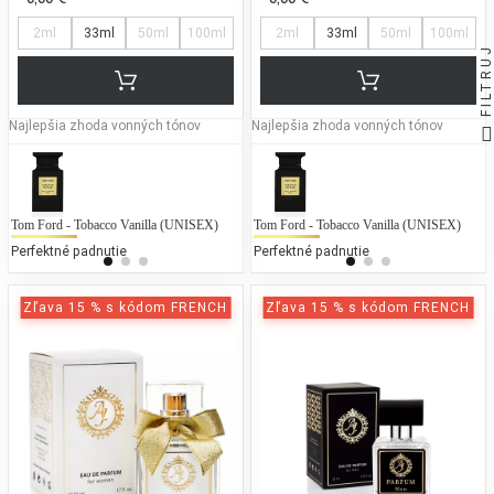
2ml
33ml
50ml
100ml
2ml
33ml
50ml
100ml
FILTRUJ
Najlepšia zhoda vonných tónov
Najlepšia zhoda vonných tónov
Tom Ford - Tobacco Vanilla (UNISEX)
Ariana Grande - Ari
Tom Ford - Tobacco Vanilla (UNISEX)
Br
A
Perfektné padnutie
25 % bežných vonných tónov
Perfektné padnutie
25
Zľava 15 % s kódom FRENCH
Zľava 15 % s kódom FRENCH