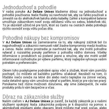
Jednoduchosť a pohodlie
V našej ponuke
kladieme dôraz na jednoduchosť a
AJ Deluxe Unisex
pohodlie používania. Naše fliašky sú navrhnuté tak, aby sa ľahko používali a
zmestili sa do akéhokoľvek batoha alebo kabelky. Ľahké a kompaktné balenie
umožňuje zákazníkom nosiť svoju obľúbenú vôňu so sebou, kdekoľvek idú.
To je obzvlášť užitočné pre tých, ktorí sú často na cestách alebo potrebujú
rýchlo osviežiť svoju vôňu počas dňa.
Pohodlné nákupy bez kompromisov
V
sa zameriavame na to, aby nákupný zážitok bol čo
AJ Deluxe Unisex
najpohodlnejší a zákazníci nemuseli robiť žiadne kompromisy medzi kvalitou
a cenou. Naše online prostredie je navrhnuté tak, aby ste mohli pohodlne
vyberať z rozsiahlej ponuky parfémov z pohodlia vášho domova. Všetky
informácie o produktoch sú podané jasne a stručne, aby ste mohli urobiť
informované rozhodnutie pri výbere parfému, ktorý najlepšie vyhovuje vašim
potrebám a preferenciám.
Okrem toho poskytujeme podrobné opisy vôní a zložiek, ktoré vám pomôžu
pochopiť, čo môžete od každého parfému očakávať. Nezáleží na tom, či
hľadáte niečo svieže na letné dni alebo niečo teplejšie na zimné večery,
naše detailné opisy vám umožnia vybrať si parfém, ktorý je pre vás ten pravý.
Ponúkame tiež rôzne možnosti doručenia, aby sme zabezpečili, že vaše
produkty prídu k vám bezpečne a včas.
Dôraz na zákaznícke služby
Naším cieľom v
je zaistiť, že každý zákazník je s našimi
AJ Deluxe Unisex
službami spokojný. Naša zákaznícka podpora je k dispozícii na pomoc s
akýmikoľvek otázkami alebo obavami, ktoré môžete mať pred, počas, alebo