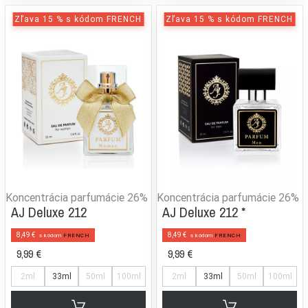
Zľava 15 % s kódom FRENCH
Zľava 15 % s kódom FRENCH
Koncentrácia parfumácie
26%
Koncentrácia parfumácie
26%
AJ Deluxe 212
AJ Deluxe 212 *
8,49 €
8,49 €
s kódom
FRENCH
s kódom
FRENCH
9,99 €
9,99 €
2ml
33ml
50ml
100ml
2ml
33ml
50ml
100ml