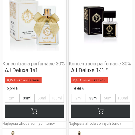
Koncentrácia parfumácie
30%
Koncentrácia parfumácie
30%
AJ Deluxe 141
AJ Deluxe 141 *
8,49 €
8,49 €
s kódom
FRENCH
s kódom
FRENCH
9,99 €
9,99 €
2ml
33ml
50ml
100ml
2ml
33ml
50ml
100ml
Najlepšia zhoda vonných tónov
Najlepšia zhoda vonných tónov