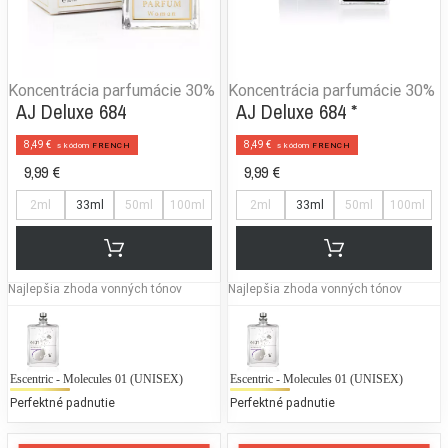
Koncentrácia parfumácie
30%
Koncentrácia parfumácie
30%
AJ Deluxe 684
AJ Deluxe 684 *
8,49 €
8,49 €
s kódom
FRENCH
s kódom
FRENCH
9,99 €
9,99 €
2ml
33ml
50ml
100ml
2ml
33ml
50ml
100ml
Najlepšia zhoda vonných tónov
Najlepšia zhoda vonných tónov
Escentric - Molecules 01 (UNISEX)
Escentric - Molecules 01 (UNISEX)
Perfektné padnutie
Perfektné padnutie