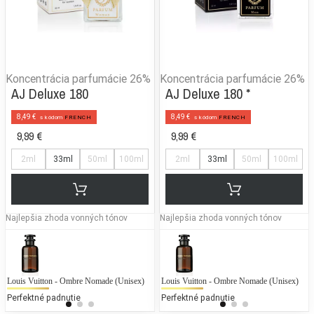
Koncentrácia parfumácie
26%
Koncentrácia parfumácie
26%
AJ Deluxe 180
AJ Deluxe 180 *
8,49 €
8,49 €
s kódom
FRENCH
s kódom
FRENCH
9,99 €
9,99 €
2ml
33ml
50ml
100ml
2ml
33ml
50ml
100ml
Najlepšia zhoda vonných tónov
Najlepšia zhoda vonných tónov
Louis Vuitton - Ombre Nomade (Unisex)
Lancôme - Trésor Midnight Rose
Louis Vuitton - Ombre Nomade (Unisex)
Es
L
Perfektné padnutie
25 % bežných vonných tónov
Perfektné padnutie
25