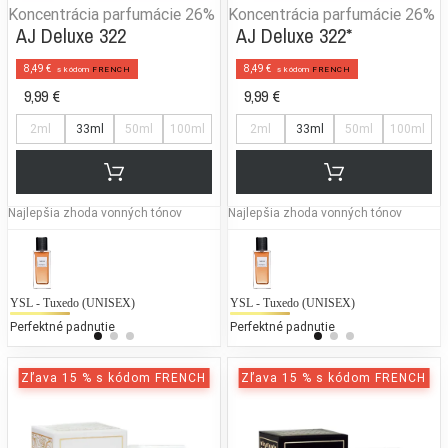
Koncentrácia parfumácie
26%
Koncentrácia parfumácie
26%
AJ Deluxe 322
AJ Deluxe 322*
8,49 €
8,49 €
s kódom
FRENCH
s kódom
FRENCH
9,99 €
9,99 €
2ml
33ml
50ml
100ml
2ml
33ml
50ml
100ml
Najlepšia zhoda vonných tónov
Najlepšia zhoda vonných tónov
YSL - Tuxedo (UNISEX)
Mexx - Woman
YSL - Tuxedo (UNISEX)
To
Perfektné padnutie
25 % bežných vonných tónov
Perfektné padnutie
25
Zľava 15 % s kódom FRENCH
Zľava 15 % s kódom FRENCH