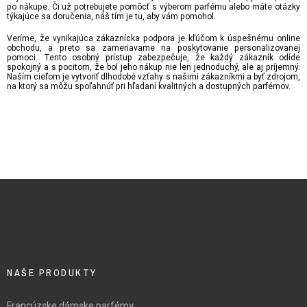
po nákupe. Či už potrebujete pomôcť s výberom parfému alebo máte otázky
týkajúce sa doručenia, náš tím je tu, aby vám pomohol.
Veríme, že vynikajúca zákaznícka podpora je kľúčom k úspešnému online
obchodu, a preto sa zameriavame na poskytovanie personalizovanej
pomoci. Tento osobný prístup zabezpečuje, že každý zákazník odíde
spokojný a s pocitom, že bol jeho nákup nie len jednoduchý, ale aj príjemný.
Naším cieľom je vytvoriť dlhodobé vzťahy s našimi zákazníkmi a byť zdrojom,
na ktorý sa môžu spoľahnúť pri hľadaní kvalitných a dostupných parfémov.
NAŠE PRODUKTY
Francúzske dámske parfémy