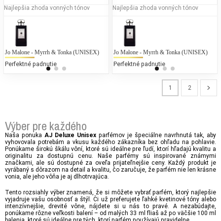
Najlepšia zhoda vonných tónov
Najlepšia zhoda vonných tónov
Jo Malone - Myrrh & Tonka (UNISEX)
Dior - Fahrenheit
Jo Malone - Myrrh & Tonka (UNISEX)
Ar
D
Perfektné padnutie
50 % bežných vonných tónov
Perfektné padnutie
50
1
2
Výber pre každého
Naša ponuka
parfémov je špeciálne navrhnutá tak, aby
AJ Deluxe Unisex
vyhovovala potrebám a vkusu každého zákazníka bez ohľadu na pohlavie.
Ponúkame širokú škálu vôní, ktoré sú ideálne pre ľudí, ktorí hľadajú kvalitu a
originalitu za dostupnú cenu. Naše parfémy sú inspirované známymi
značkami, ale sú dostupné za oveľa prijateľnejšie ceny. Každý produkt je
vyrábaný s dôrazom na detail a kvalitu, čo zaručuje, že parfém nie len krásne
vonia, ale jeho vôňa je aj dlhotrvajúca.
Tento rozsiahly výber znamená, že si môžete vybrať parfém, ktorý najlepšie
vyjadruje vašu osobnosť a štýl. Či už preferujete ľahké kvetinové tóny alebo
intenzívnejšie, drevité vône, nájdete si u nás to pravé. A nezabúdajte,
ponúkame rôzne veľkosti balení – od malých 33 ml fliaš až po väčšie 100 ml
balenia, ktoré sú ideálne pre tých, ktorí parfém používajú pravidelne.