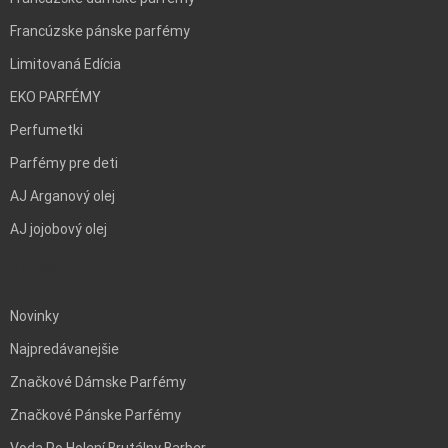
Francúzske pánske parfémy
Limitovaná Edícia
EKO PARFÉMY
Perfumetki
Parfémy pre deti
AJ Arganový olej
AJ jojobový olej
BLANK
Novinky
Najpredávanejšie
Značkové Dámske Parfémy
Značkové Pánske Parfémy
Voda Po Holení Brutálny Barber