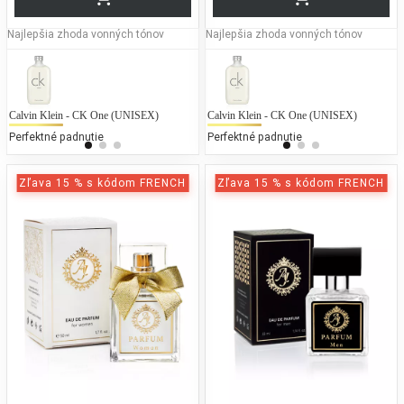
Najlepšia zhoda vonných tónov
Najlepšia zhoda vonných tónov
Calvin Klein - CK One (UNISEX)
Guerlain - Shalimar
Calvin Klein - CK One (UNISEX)
La
G
Perfektné padnutie
50 % bežných vonných tónov
Perfektné padnutie
25
Zľava 15 % s kódom FRENCH
Zľava 15 % s kódom FRENCH