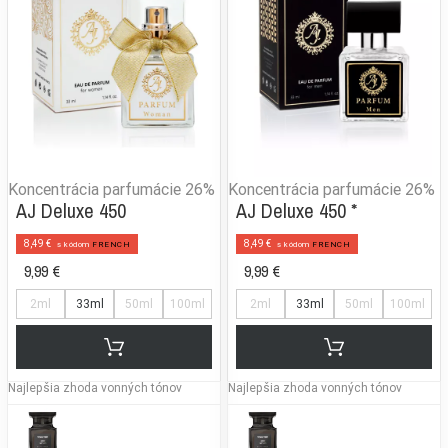
Koncentrácia parfumácie
26%
Koncentrácia parfumácie
26%
AJ Deluxe 450
AJ Deluxe 450 *
8,49 €
8,49 €
s kódom
FRENCH
s kódom
FRENCH
9,99 €
9,99 €
2ml
33ml
50ml
100ml
2ml
33ml
50ml
100ml
Najlepšia zhoda vonných tónov
Najlepšia zhoda vonných tónov