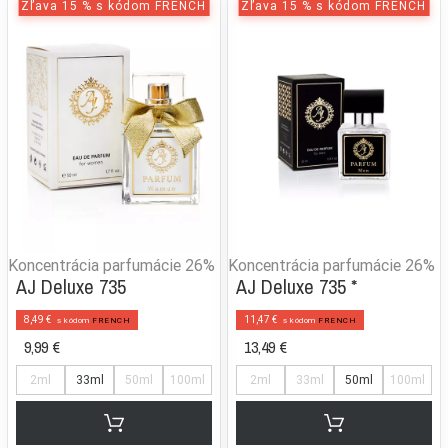
Zľava 15 % s kódom FRENCH
Zľava 15 % s kódom FRENCH
Koncentrácia parfumácie
26%
Koncentrácia parfumácie
26%
AJ Deluxe 735
AJ Deluxe 735 *
8,49 €
11,47 €
s kódom
FRENCH
s kódom
FRENCH
9,99 €
13,49 €
2ml
33ml
50ml
100ml
2ml
33ml
50ml
100ml