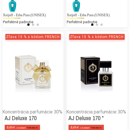
Xerjoff - Erba Pura (UNISEX)
Chloe - L`Eau de Chloe EDT
Xerjoff - Erba Pura (UNISEX)
Ca
C
Perfektné padnutie
25 % bežných vonných tónov
Perfektné padnutie
25
Zľava 15 % s kódom FRENCH
Zľava 15 % s kódom FRENCH
Koncentrácia parfumácie
30%
Koncentrácia parfumácie
30%
AJ Deluxe 170
AJ Deluxe 170 *
8,49 €
8,49 €
s kódom
FRENCH
s kódom
FRENCH