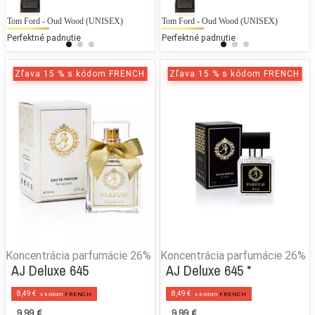
Tom Ford - Oud Wood (UNISEX)
Gucci - Envy for Men (UNIKAT)
Tom Ford - Oud Wood (UNISEX)
Ke
G
Perfektné padnutie
50 % bežných vonných tónov
Perfektné padnutie
25
Zľava 15 % s kódom FRENCH
Zľava 15 % s kódom FRENCH
Koncentrácia parfumácie
26%
Koncentrácia parfumácie
26%
AJ Deluxe 645
AJ Deluxe 645 *
8,49 €
8,49 €
s kódom
FRENCH
s kódom
FRENCH
9,99 €
9,99 €