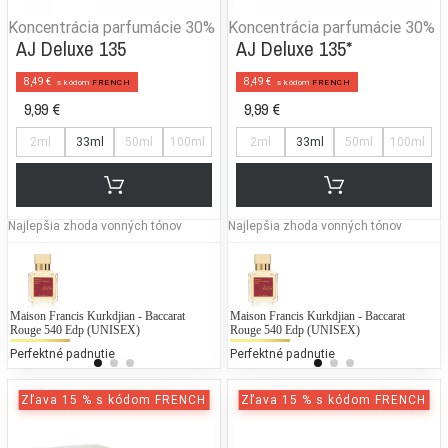
Koncentrácia parfumácie
30%
Koncentrácia parfumácie
30%
AJ Deluxe 135
AJ Deluxe 135*
8,49 €
8,49 €
s kódom
FRENCH
s kódom
FRENCH
9,99 €
9,99 €
2ml
33ml
50ml
100ml
2ml
33ml
50ml
100ml
Najlepšia zhoda vonných tónov
Najlepšia zhoda vonných tónov
Maison Francis Kurkdjian - Baccarat
Cerruti - 1881
Maison Francis Kurkdjian - Baccarat
Di
C
Rouge 540 Edp (UNISEX)
Rouge 540 Edp (UNISEX)
25 % bežných vonných tónov
25
Perfektné padnutie
Perfektné padnutie
Zľava 15 % s kódom FRENCH
Zľava 15 % s kódom FRENCH