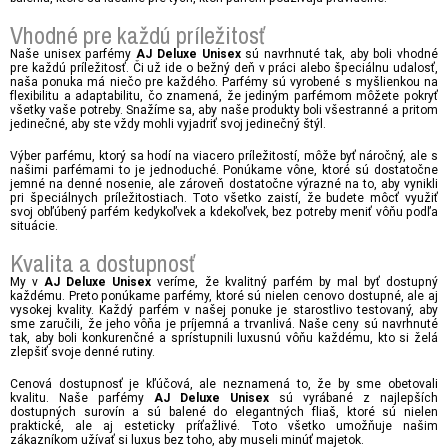
Vhodné pre každú príležitosť
Naše unisex parfémy
sú navrhnuté tak, aby boli vhodné
AJ Deluxe Unisex
pre každú príležitosť. Či už ide o bežný deň v práci alebo špeciálnu udalosť,
naša ponuka má niečo pre každého. Parfémy sú vyrobené s myšlienkou na
flexibilitu a adaptabilitu, čo znamená, že jediným parfémom môžete pokryť
všetky vaše potreby. Snažíme sa, aby naše produkty boli všestranné a pritom
jedinečné, aby ste vždy mohli vyjadriť svoj jedinečný štýl.
Výber parfému, ktorý sa hodí na viacero príležitostí, môže byť náročný, ale s
našimi parfémami to je jednoduché. Ponúkame vône, ktoré sú dostatočne
jemné na denné nosenie, ale zároveň dostatočne výrazné na to, aby vynikli
pri špeciálnych príležitostiach. Toto všetko zaistí, že budete môcť využiť
svoj obľúbený parfém kedykoľvek a kdekoľvek, bez potreby meniť vôňu podľa
situácie.
Kvalita a dostupnosť
My v
veríme, že kvalitný parfém by mal byť dostupný
AJ Deluxe Unisex
každému. Preto ponúkame parfémy, ktoré sú nielen cenovo dostupné, ale aj
vysokej kvality. Každý parfém v našej ponuke je starostlivo testovaný, aby
sme zaručili, že jeho vôňa je príjemná a trvanlivá. Naše ceny sú navrhnuté
tak, aby boli konkurenčné a sprístupnili luxusnú vôňu každému, kto si želá
zlepšiť svoje denné rutiny.
Cenová dostupnosť je kľúčová, ale neznamená to, že by sme obetovali
kvalitu. Naše parfémy
sú vyrábané z najlepších
AJ Deluxe Unisex
dostupných surovín a sú balené do elegantných fliaš, ktoré sú nielen
praktické, ale aj esteticky príťažlivé. Toto všetko umožňuje našim
zákazníkom užívať si luxus bez toho, aby museli minúť majetok.