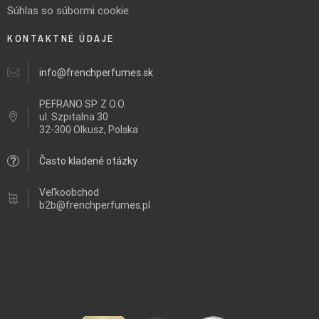
Súhlas so súbormi cookie
KONTAKTNÉ ÚDAJE
info@frenchperfumes.sk
PEFRANO SP. Z O.O.
ul.
Szpitalna 30
32-300 Olkusz, Polska
Často kladené otázky
Veľkoobchod
b2b@frenchperfumes.pl