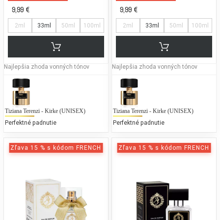
9,99 €
9,99 €
2ml
33ml
50ml
100ml
2ml
33ml
50ml
100ml
Najlepšia zhoda vonných tónov
Najlepšia zhoda vonných tónov
Tiziana Terenzi - Kirke (UNISEX)
Tiziana Terenzi - Kirke (UNISEX)
Perfektné padnutie
Perfektné padnutie
Zľava 15 % s kódom FRENCH
Zľava 15 % s kódom FRENCH