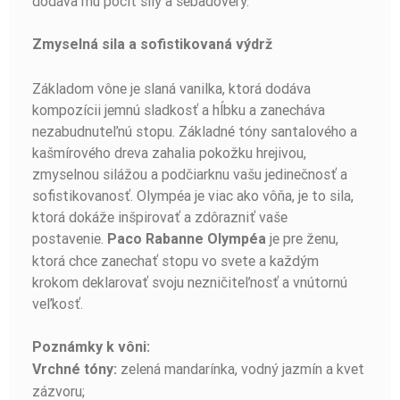
dodáva mu pocit sily a sebadôvery.
Zmyselná sila a sofistikovaná výdrž
Základom vône je slaná vanilka, ktorá dodáva
kompozícii jemnú sladkosť a hĺbku a zanecháva
nezabudnuteľnú stopu. Základné tóny santalového a
kašmírového dreva zahalia pokožku hrejivou,
zmyselnou silážou a podčiarknu vašu jedinečnosť a
sofistikovanosť. Olympéa je viac ako vôňa, je to sila,
ktorá dokáže inšpirovať a zdôrazniť vaše
postavenie.
je pre ženu,
Paco Rabanne Olympéa
ktorá chce zanechať stopu vo svete a každým
krokom deklarovať svoju nezničiteľnosť a vnútornú
veľkosť.
Poznámky k vôni:
zelená mandarínka, vodný jazmín a kvet
Vrchné tóny:
zázvoru;