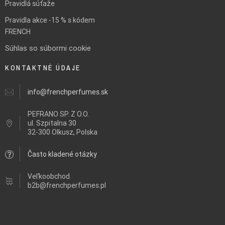
Pravidlá súťaže
Pravidla akce -15 % s kódem
FRENCH
Súhlas so súbormi cookie
KONTAKTNÉ ÚDAJE
info@frenchperfumes.sk
PEFRANO SP. Z O.O.
ul.
Szpitalna 30
32-300 Olkusz, Polska
Často kladené otázky
Veľkoobchod
b2b@frenchperfumes.pl