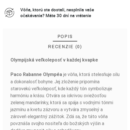
Vôňa, ktorú ste dostali, nesplnila vaše
očakávania? Máte 30 dní na vrátenie
POPIS
RECENZIE (0)
Olympijská veľkoleposť v každej kvapke
BUĎTE PRVÝ, KTO NAPÍŠE RECENZIU!
je vôňa, ktorá stelesňuje silu
Paco Rabanne Olympéa
a dokonalosť bohyne. Jej zloženie pripomína
starovekú veľkoleposť, kde každý tón symbolizuje
harmóniu a krásu. Otvára sa iskrivou sviežosťou
zelenej mandarínky, ktorá sa spája s vodnými tónmi
jazmínu a kvetu zázvoru a vytvára zmyselný a
zároveň elegantný zážitok. Zdá sa, že táto vôňa
povznáša svojho nositeľa do božských výšin a