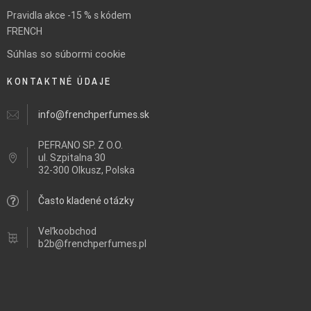
Pravidla akce -15 % s kódem
FRENCH
Súhlas so súbormi cookie
KONTAKTNÉ ÚDAJE
info@frenchperfumes.sk
PEFRANO SP. Z O.O.
ul.
Szpitalna 30
32-300 Olkusz, Polska
Často kladené otázky
Veľkoobchod
b2b@frenchperfumes.pl