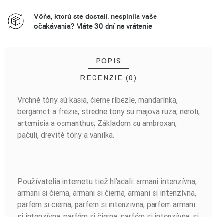
Vôňa, ktorú ste dostali, nesplnila vaše
očakávania? Máte 30 dní na vrátenie
POPIS
RECENZIE (0)
Vrchné tóny sú kasia, čierne ríbezle, mandarínka,
BUĎTE PRVÝ, KTO NAPÍŠE RECENZIU!
bergamot a frézia; stredné tóny sú májová ruža, neroli,
artemisia a osmanthus; Základom sú ambroxan,
pačuli, drevité tóny a vanilka.
Používatelia internetu tiež hľadali: armani intenzívna,
armani si čierna, armani si čierna, armani si intenzívna,
parfém si čierna, parfém si intenzívna, parfém armani
si intenzívna, parfém si čierna, parfém si intenzívna, si