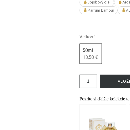
Jojobový olej
Arga
Parfum L'amour
AJ
Veľkosť
50ml
13,50 €
VLOŽ
Pozrite si ďalšie kolekcie t