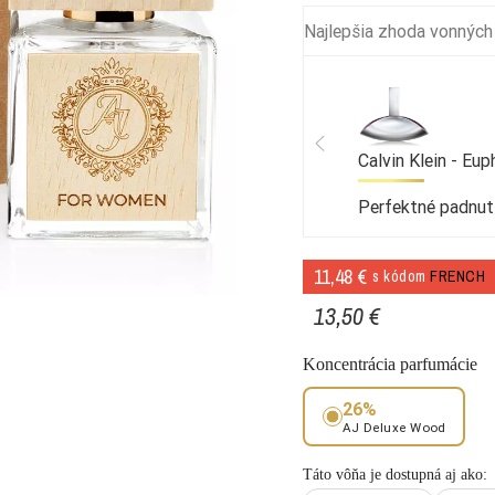
Najlepšia zhoda vonných
Calvin Klein - Eup
Perfektné padnut
11,48 €
s kódom
FRENCH
13,50 €
Koncentrácia parfumácie
26%
AJ Deluxe Wood
Táto vôňa je dostupná aj ako: