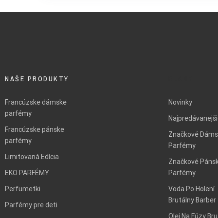
NAŠE PRODUKTY
BLANK
Francúzske dámske
Novinky
parfémy
Najpredávanejš
Francúzske pánske
Značkové Dáms
parfémy
Parfémy
Limitovaná Edícia
Značkové Páns
EKO PARFÉMY
Parfémy
Perfumetki
Voda Po Holení
Brutálny Barber
Parfémy pre deti
Olej Na Fúzy Bru