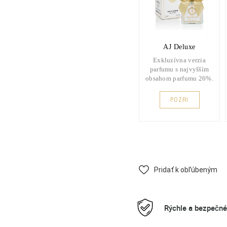
AJ Deluxe
Exkluzívna verzia
parfumu s najvyšším
obsahom parfumu 26%.
POZRI
Pridať k obľúbeným
Rýchle a bezpečn