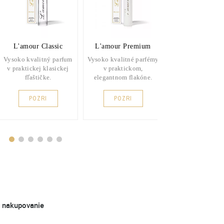
L'amour Classic
L'amour Premium
AJ Argan O
Vysoko kvalitný parfum
Vysoko kvalitné parfémy
Exkluzívny parf
v praktickej klasickej
v praktickom,
arganový olej, 
fľaštičke.
elegantnom flakóne.
vyživuje a regen
POZRI
POZRI
POZRI
é nakupovanie