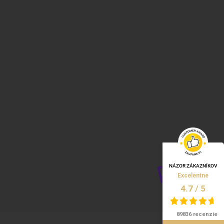
NÁZOR ZÁKAZNÍKOV
Excelentne
/
5
4.7
89836 recenzie