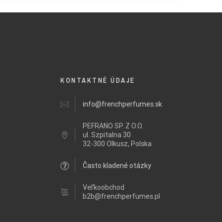
KONTAKTNÉ ÚDAJE
info@frenchperfumes.sk
PEFRANO SP. Z O.O.
ul.
Szpitalna 30
32-300 Olkusz, Polska
Často kladené otázky
Veľkoobchod
b2b@frenchperfumes.pl