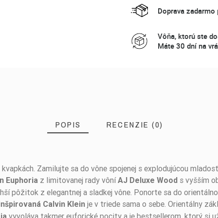
Doprava zadarmo p
Vôňa, ktorú ste do
Máte 30 dní na vrá
POPIS
RECENZIE (0)
kvapkách. Zamilujte sa do vône spojenej s explodujúcou mladosťou
z limitovanej rady vôní
s vyšším o
in Euphoria
AJ Deluxe Wood
ší pôžitok z elegantnej a sladkej vône. Ponorte sa do orientáln
je v triede sama o sebe. Orientálny zá
inšpirovaná Calvin Klein
vyvoláva takmer euforické pocity a je bestsellerom, ktorý si u
ia