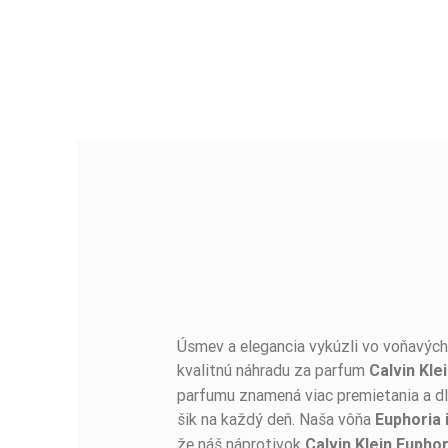
Úsmev a elegancia vykúzli vo voňavých 
BUĎTE PRVÝ, KTO NAPÍŠE RECENZIU!
kvalitnú náhradu za parfum
Calvin Kle
parfumu znamená viac premietania a dlh
šik na každý deň. Naša vôňa
Euphoria
že náš náprotivok
Calvin Klein Euphor