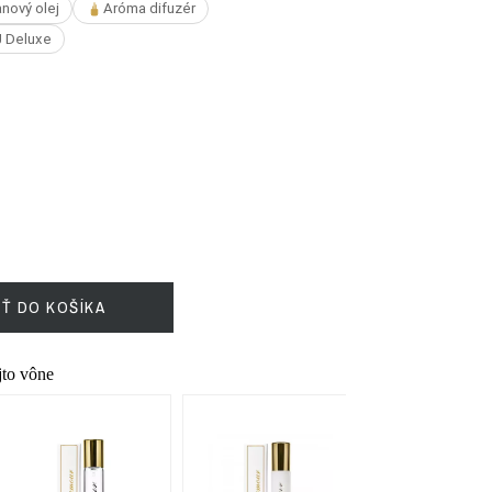
nový olej
Aróma difuzér
 Deluxe
IŤ DO KOŠÍKA
ejto vône