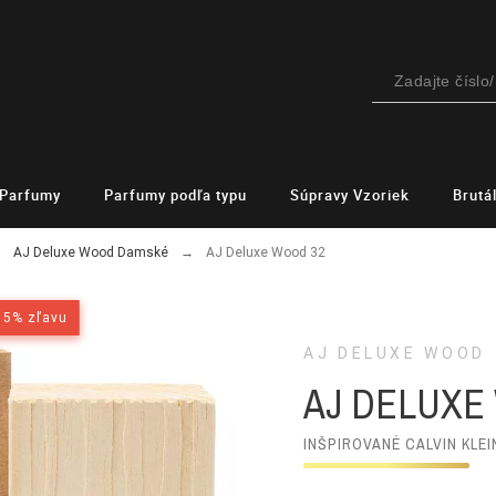
Parfumy
Parfumy podľa typu
Súpravy Vzoriek
Brutá
AJ Deluxe Wood Damské
AJ Deluxe Wood 32
15% zľavu
15% zľavu
AJ DELUXE WOOD
AJ DELUXE
INŠPIROVANÉ CALVIN KLEI