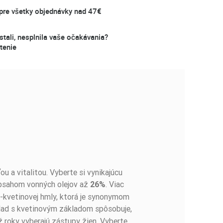
re všetky objednávky nad 47€
stali, nesplnila vaše očakávania?
tenie
 a vitalitou. Vyberte si vynikajúcu
bsahom vonných olejov až
. Viac
26%
o-kvetinovej hmly, ktorá je synonymom
klad s kvetinovým základom spôsobuje,
ž roky vyberajú zástupy žien. Vyberte