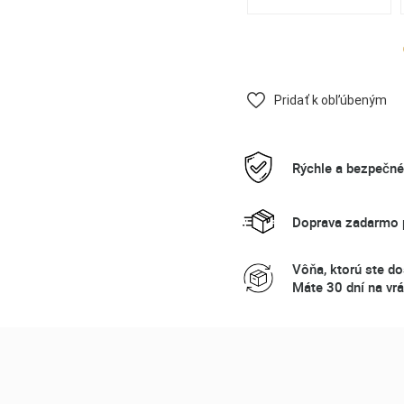
Pridať k obľúbeným
Rýchle a bezpečn
Doprava zadarmo p
Vôňa, ktorú ste do
Máte 30 dní na vrá