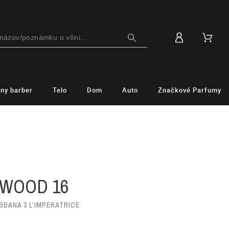
lny barber
Telo
Dom
Auto
Značkové Parfumy
 WOOD 16
BBANA 3 L’IMPERATRICE