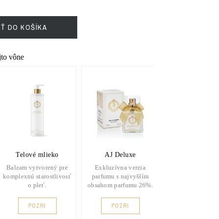
IŤ DO KOŠÍKA
ejto vône
Telové mlieko
AJ Deluxe
L'amour Clas
Balzam vytvorený pre
Exkluzívna verzia
Vysoko kvalitný 
komplexnú starostlivosť
parfumu s najvyšším
v praktickej kla
o pleť.
obsahom parfumu 26%.
fľaštičke.
POZRI
POZRI
POZRI