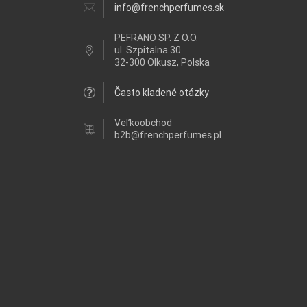
info@frenchperfumes.sk
PEFRANO SP. Z O.O.
ul.
Szpitalna 30
32-300 Olkusz, Polska
Často kladené otázky
Veľkoobchod
b2b@frenchperfumes.pl