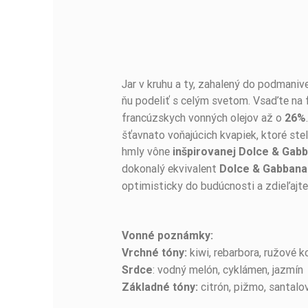
Jar v kruhu a ty, zahalený do podmanive
BUĎTE PRVÝ, KTO NAPÍŠE RECENZIU!
ňu podeliť s celým svetom. Vsaďte na
francúzskych vonných olejov až o
26%
šťavnato voňajúcich kvapiek, ktoré stel
hmly vône
inšpirovanej Dolce & Gabb
dokonalý ekvivalent
Dolce & Gabbana 
optimisticky do budúcnosti a zdieľajte
Vonné poznámky:
kiwi, rebarbora, ružové k
Vrchné tóny:
: vodný melón, cyklámen, jazmín
Srdce
citrón, pižmo, santalo
Základné tóny: