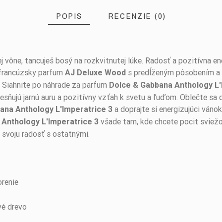
POPIS
RECENZIE (0)
j vône, tancuješ bosý na rozkvitnutej lúke. Radosť a pozitívna en
 francúzsky parfum
s predĺženým pôsobením a 
AJ Deluxe Wood
. Siahnite po náhrade za parfum
Dolce & Gabbana Anthology L'
esňujú jarnú auru a pozitívny vzťah k svetu a ľuďom. Oblečte sa d
a doprajte si energizujúci vánok
ana Anthology L'Imperatrice 3
všade tam, kde chcete pocit sviežos
Anthology L'Imperatrice 3
 svoju radosť s ostatnými.
orenie
vé drevo