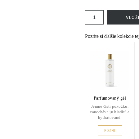
VLOŽ
Pozrite si ďalšie kolekcie t
Parfumovaný gél
Jemne čistí pokožku,
zanecháva ju hladkú a
hydratovanú.
POZRI