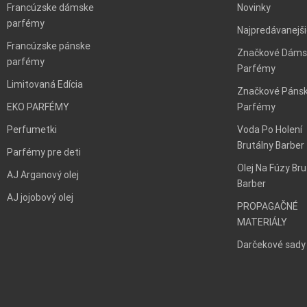
Francúzske dámske
Novinky
parfémy
Najpredávanejš
Francúzske pánske
Značkové Dáms
parfémy
Parfémy
Limitovaná Edícia
Značkové Páns
EKO PARFÉMY
Parfémy
Perfumetki
Voda Po Holení
Brutálny Barber
Parfémy pre deti
Olej Na Fúzy Bru
AJ Arganový olej
Barber
AJ jojobový olej
PROPAGAČNÉ
MATERIÁLY
Darčekové sady