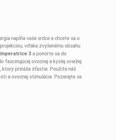
ergia napĺňa vaše srdce a chcete sa o
projekciou, vďaka zvýšenému obsahu
a ponorte sa do
Imperatrice 3
o fascinujúcej ovocnej a kyslej sviežej
, ktorý prináša šťastie. Použite náš
ti a ovocnej stimulácie. Pozerajte sa