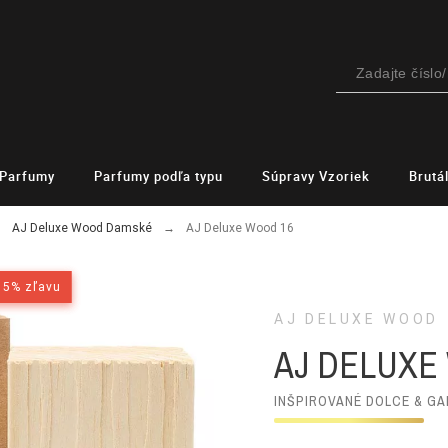
Parfumy
Parfumy podľa typu
Súpravy Vzoriek
Brutá
AJ Deluxe Wood Damské
AJ Deluxe Wood 16
15% zľavu
15% zľavu
AJ DELUXE WOOD
AJ DELUXE
INŠPIROVANÉ DOLCE & GA