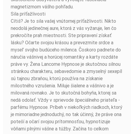
magnetizmom vášho pohľadu.
Sila príťažlivosti
Cítiš? Je to sila vašej vnútornej príťažlivosti. Nikto
neodolá jedinečnej aure, ktorá z vás vyžaruje, len čo
prekročíte prah miestnosti. Ste pripravení získať
lásku? Očarte svojou krásou a prevezmite srdce a
myseľ svojho budúceho milenca. Čoskoro padnete do
náručia vášnivej a horúcej romantiky a karty rozdáte
práve vy. Žena Lancome Hypnose je skutočnou silnou
stránkou charakteru, sebavedomie a zmyselný sexepíl
sú tajnou zbraňou, ktorú používa na získanie
milostného vzrušenia. Miluje šialene a vášnivo a je
milovaná rovnako. Je to skutočná bohyňa, ktorej sa
nedá odolať. Vždy v sprievode špeciálneho priateľa -
parfému Hypnose. Príbeh v niekoľkých riadkoch, ktorý
je mimoriadne jednoduchý, no tak účinný, že práve ona
poteší a očarí svojou prítomnosťou, hypnotizuje
vôňami plnými vášne a túžby. Začína to celkom