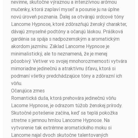
nevinne, skutočne výraznou a intenzívnou arómou
mučenky, ktorá zaplaví myseľ a posunie ju na úplne
novú úroveň poznania. Ďalej sa otvárajú srdcové tóny
Lancome Hypnose, ktoré zdôrazňujú ženský charakter,
dávajú zmyselné podtóny a očarujú láskou. Prášková
gardénia sa spája s nadpozemským a aromatickým
akordom jazmínu. Základ Lancome Hypnose je
minimalistický, ale to neznamená, že je menej
pôsobivý. Vetiver vo svojej mnohorozmernosti vytvára
mimoriadne jedinečnú a atraktívnu šťavu, ktorá si
podmaní všetky predchádzajúce tóny a zdôrazní ich
vôňu.
Očarujúca zmes
Romantická duša, ktorá prehovára jedinečnú vôňu
Lacome Hypnose, je odrazom túžob ženskej prírody.
Skutočné potešenie začína, keď sa teplá pokožka
stretne s jemnou hmlou Lancome Hypnose. Na
vytvorenie tak extrémne aromatického moku si
Lancome najal dvoch skutočne talentovaných