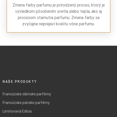
Zmena farby parfumu je prirodzený proces, ktorý je
výsledkom pôsobením svetla alebo tepla, ako aj
procesom starnutia parfumu. Zmena farby sa
zvyčajne neprejaví kvalitu vône parfumu.
NAŠE PRODUKTY
Francúzske dámske parfémy
Francúzske pánske parfémy
Limitovaná Edícia