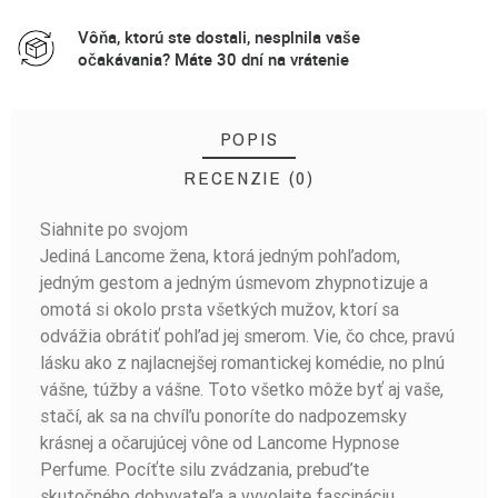
Vôňa, ktorú ste dostali, nesplnila vaše
očakávania? Máte 30 dní na vrátenie
POPIS
RECENZIE (0)
Siahnite po svojom
BUĎTE PRVÝ, KTO NAPÍŠE RECENZIU!
Jediná Lancome žena, ktorá jedným pohľadom,
jedným gestom a jedným úsmevom zhypnotizuje a
omotá si okolo prsta všetkých mužov, ktorí sa
odvážia obrátiť pohľad jej smerom. Vie, čo chce, pravú
lásku ako z najlacnejšej romantickej komédie, no plnú
vášne, túžby a vášne. Toto všetko môže byť aj vaše,
stačí, ak sa na chvíľu ponoríte do nadpozemsky
krásnej a očarujúcej vône od Lancome Hypnose
Perfume. Pocíťte silu zvádzania, prebuďte
skutočného dobyvateľa a vyvolajte fascináciu