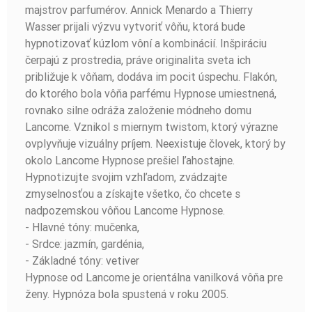
majstrov parfumérov. Annick Menardo a Thierry
Wasser prijali výzvu vytvoriť vôňu, ktorá bude
hypnotizovať kúzlom vôní a kombinácií. Inšpiráciu
čerpajú z prostredia, práve originalita sveta ich
približuje k vôňam, dodáva im pocit úspechu. Flakón,
do ktorého bola vôňa parfému Hypnose umiestnená,
rovnako silne odráža založenie módneho domu
Lancome. Vznikol s miernym twistom, ktorý výrazne
ovplyvňuje vizuálny príjem. Neexistuje človek, ktorý by
okolo Lancome Hypnose prešiel ľahostajne.
Hypnotizujte svojim vzhľadom, zvádzajte
zmyselnosťou a získajte všetko, čo chcete s
nadpozemskou vôňou Lancome Hypnose.
- Hlavné tóny: mučenka,
- Srdce: jazmín, gardénia,
- Základné tóny: vetiver
Hypnose od Lancome je orientálna vanilková vôňa pre
ženy. Hypnóza bola spustená v roku 2005.