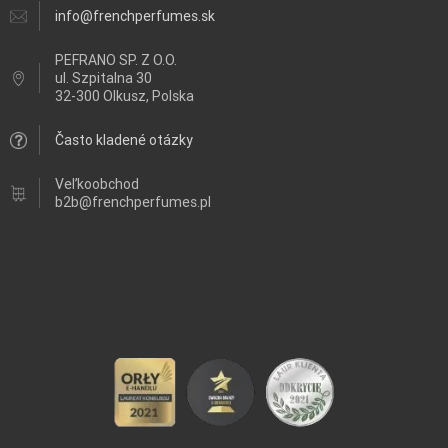
info@frenchperfumes.sk
PEFRANO SP. Z O.O.
ul.
Szpitalna 30
32-300 Olkusz, Polska
Často kladené otázky
Veľkoobchod
b2b@frenchperfumes.pl