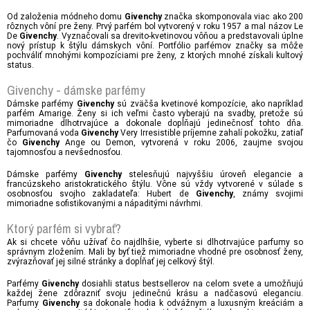
Od založenia módneho domu
značka skomponovala viac ako 200
Givenchy
rôznych vôní pre ženy. Prvý parfém bol vytvorený v roku 1957 a mal názov Le
De
. Vyznačovali sa drevito-kvetinovou vôňou a predstavovali úplne
Givenchy
nový prístup k štýlu dámskych vôní. Portfólio parfémov značky sa môže
pochváliť mnohými kompozíciami pre ženy, z ktorých mnohé získali kultový
status.
Givenchy - dámske parfémy
Dámske parfémy
sú zväčša kvetinové kompozície, ako napríklad
Givenchy
parfém Amarige. Ženy si ich veľmi často vyberajú na svadby, pretože sú
mimoriadne dlhotrvajúce a dokonale dopĺňajú jedinečnosť tohto dňa.
Parfumovaná voda
Very Irresistible príjemne zahalí pokožku, zatiaľ
Givenchy
čo
Ange ou Demon, vytvorená v roku 2006, zaujme svojou
Givenchy
tajomnosťou a nevšednosťou.
Dámske parfémy
stelesňujú najvyššiu úroveň elegancie a
Givenchy
francúzskeho aristokratického štýlu. Vône sú vždy vytvorené v súlade s
osobnosťou svojho zakladateľa: Hubert de
, známy svojimi
Givenchy
mimoriadne sofistikovanými a nápaditými návrhmi.
Ktorý parfém si vybrať?
Ak si chcete vôňu užívať čo najdlhšie, vyberte si dlhotrvajúce parfumy so
správnym zložením. Mali by byť tiež mimoriadne vhodné pre osobnosť ženy,
zvýrazňovať jej silné stránky a dopĺňať jej celkový štýl.
Parfémy
dosiahli status bestsellerov na celom svete a umožňujú
Givenchy
každej žene zdôrazniť svoju jedinečnú krásu a nadčasovú eleganciu.
Parfumy
sa dokonale hodia k odvážnym a luxusným kreáciám a
Givenchy