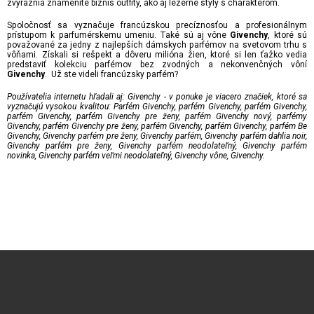
zvýraznia znamenité biznis outfity, ako aj ležérne štýly s charakterom.
Spoločnosť sa vyznačuje francúzskou precíznosťou a profesionálnym
prístupom k parfumérskemu umeniu. Také sú aj vône
, ktoré sú
Givenchy
považované za jedny z najlepších dámskych parfémov na svetovom trhu s
vôňami. Získali si rešpekt a dôveru milióna žien, ktoré si len ťažko vedia
predstaviť kolekciu parfémov bez zvodných a nekonvenčných vôní
. Už ste videli francúzsky parfém?
Givenchy
Používatelia internetu hľadali aj: Givenchy - v ponuke je viacero značiek, ktoré sa
vyznačujú vysokou kvalitou: Parfém Givenchy, parfém Givenchy, parfém Givenchy,
parfém Givenchy, parfém Givenchy pre ženy, parfém Givenchy nový, parfémy
Givenchy, parfém Givenchy pre ženy, parfém Givenchy, parfém Givenchy, parfém Be
Givenchy, Givenchy parfém pre ženy, Givenchy parfém, Givenchy parfém dahlia noir,
Givenchy parfém pre ženy, Givenchy parfém neodolateľný, Givenchy parfém
novinka, Givenchy parfém veľmi neodolateľný, Givenchy vône, Givenchy.