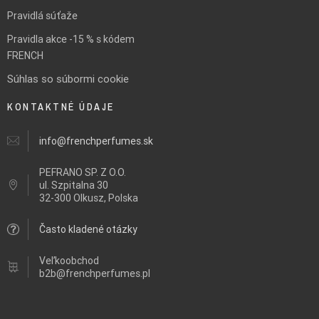
Pravidlá súťaže
Pravidla akce -15 % s kódem
FRENCH
Súhlas so súbormi cookie
KONTAKTNÉ ÚDAJE
info@frenchperfumes.sk
PEFRANO SP. Z O.O.
ul.
Szpitalna 30
32-300 Olkusz, Polska
Často kladené otázky
Veľkoobchod
b2b@frenchperfumes.pl