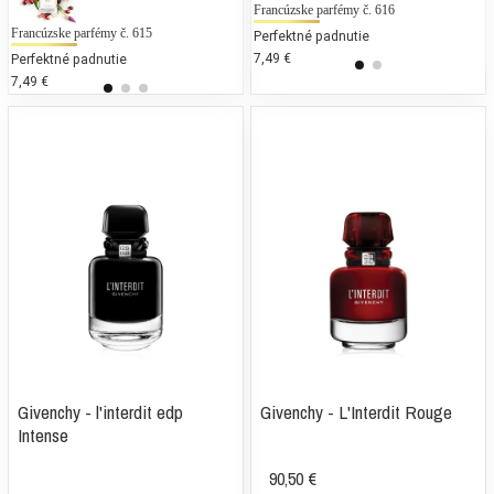
Francúzske parfémy č. 616
C
Francúzske parfémy č. 615
Chanel - Chance eau de Fraiche
Gu
Perfektné padnutie
7,49 €
1
Perfektné padnutie
25 % bežných vonných tónov
25
7,49 €
160,99 €
99
Givenchy - l'interdit edp
Givenchy - L'Interdit Rouge
Intense
90,50 €