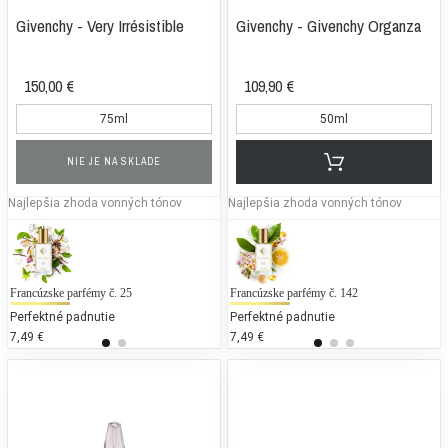
Givenchy - Very Irrésistible
Givenchy - Givenchy Organza
150,00 €
109,90 €
75ml
50ml
NIE JE NA SKLADE
Najlepšia zhoda vonných tónov
Najlepšia zhoda vonných tónov
Francúzske parfémy č. 25
Calvin Klein - CK2 (UNISEX)
Francúzske parfémy č. 142
G
Perfektné padnutie
25 % bežných vonných tónov
Perfektné padnutie
7,49 €
159,00 €
7,49 €
8