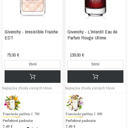
Givenchy - Irresistible Fraiche
Givenchy - L'Interdit Eau de
EDT
Parfum Rouge Ultime
75,00 €
139,00 €
35ml
50ml
Najlepšia zhoda vonných tónov
Najlepšia zhoda vonných tónov
Francúzske parfémy č. 760
Lacoste - Touch of Pink
Francúzske parfémy č. 600
Mo
Perfektné padnutie
25 % bežných vonných tónov
Perfektné padnutie
25
7,49 €
65,38 €
7,49 €
87