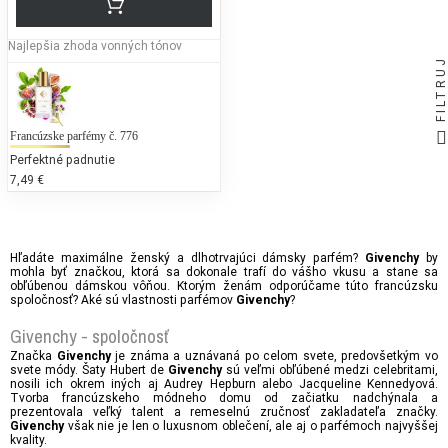
Najlepšia zhoda vonných tónov
FILTRUJ
Francúzske parfémy č. 776
Perfektné padnutie
7,49 €
Hľadáte maximálne ženský a dlhotrvajúci dámsky parfém?
by
Givenchy
mohla byť značkou, ktorá sa dokonale trafí do vášho vkusu a stane sa
obľúbenou dámskou vôňou. Ktorým ženám odporúčame túto francúzsku
spoločnosť? Aké sú vlastnosti parfémov
?
Givenchy
Givenchy - spoločnosť
Značka
je známa a uznávaná po celom svete, predovšetkým vo
Givenchy
svete módy. Šaty Hubert de
sú veľmi obľúbené medzi celebritami,
Givenchy
nosili ich okrem iných aj Audrey Hepburn alebo Jacqueline Kennedyová.
Tvorba francúzskeho módneho domu od začiatku nadchýnala a
prezentovala veľký talent a remeselnú zručnosť zakladateľa značky.
však nie je len o luxusnom oblečení, ale aj o parfémoch najvyššej
Givenchy
kvality.