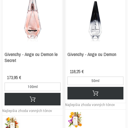
Givenchy - Ange ou Demon le
Givenchy - Ange ou Demon
Secret
118,25 €
173,95 €
50ml
100ml
Najlepšia zhoda vonných tónov
Najlepšia zhoda vonných tónov