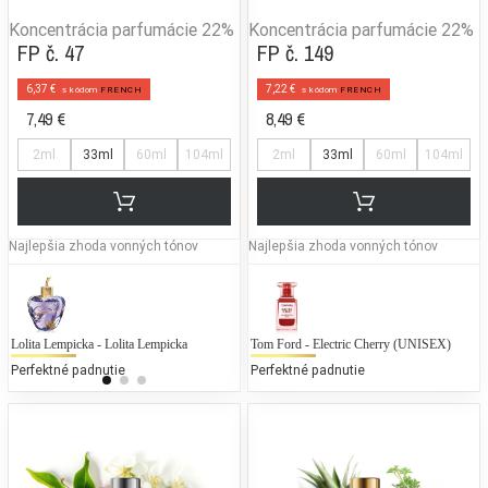
Koncentrácia parfumácie
22%
Koncentrácia parfumácie
22%
FP č. 47
FP č. 149
6,37 €
7,22 €
s kódom
FRENCH
s kódom
FRENCH
7,49 €
8,49 €
2ml
33ml
60ml
104ml
2ml
33ml
60ml
104ml
Najlepšia zhoda vonných tónov
Najlepšia zhoda vonných tónov
Lolita Lempicka - Lolita Lempicka
Calvin Klein - CK2 (UNISEX)
Tom Ford - Electric Cherry (UNISEX)
To
Perfektné padnutie
25 % bežných vonných tónov
Perfektné padnutie
25