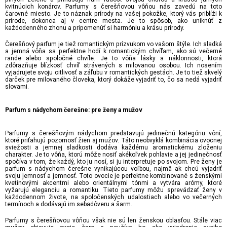
kvitnúcich konárov. Parfumy s čerešňovou vôňou nás zavedú na toto
čarovné miesto. Je to náznak prírody na vašej pokožke, ktorý vás priblíži k
prírode, dokonca aj v centre mesta. Je to spôsob, ako uniknúť z
každodenného zhonu a pripomenúť si harmóniu a krásu prírody.
Čerešňový parfum je tiež romantickým prízvukom vo vašom štýle. Ich sladká
a jemná vôňa sa perfektne hodí k romantickým chvíľam, ako sú večerné
rande alebo spoločné chvíle. Je to vôňa lásky a náklonnosti, ktorá
zdôrazňuje blízkosť chvíľ strávených s milovanou osobou. Ich nosením
vyjadrujete svoju citlivosť a záľubu v romantických gestách. Je to tiež skvelý
darček pre milovaného človeka, ktorý dokáže vyjadriť to, čo sa nedá vyjadriť
slovami.
Parfum s nádychom čerešne: pre ženy a mužov
Parfumy s čerešňovým nádychom predstavujú jedinečnú kategóriu vôní,
ktoré priťahujú pozornosť žien aj mužov. Táto neobvyklá kombinácia ovocnej
sviežosti a jemnej sladkosti dodáva každému aromatickému zloženiu
charakter. Je to vôňa, ktorú môže nosiť akékoľvek pohlavie a jej jedinečnosť
spočíva v tom, že každý, kto ju nosí, si ju interpretuje po svojom. Pre ženy je
parfum s nádychom čerešne vynikajúcou voľbou, najmä ak chcú vyjadriť
svoju jemnosť a jemnosť. Toto ovocie je perfektne kombinované s ženskými
kvetinovými akcentmi alebo orientálnymi tónmi a vytvára arómy, ktoré
vyžarujú eleganciu a romantiku. Tieto parfumy môžu sprevádzať ženy v
každodennom živote, na spoločenských udalostiach alebo vo večerných
termínoch a dodávajú im sebadôveru a šarm.
Parfumy s čerešňovou vôňou však nie sú len ženskou oblasťou. Stále viac