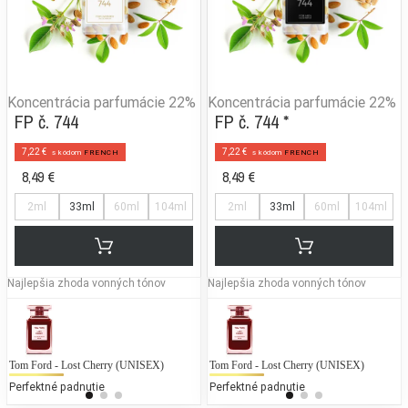
Koncentrácia parfumácie
22%
Koncentrácia parfumácie
22%
FP č. 744
FP č. 744 *
7,22 €
7,22 €
s kódom
FRENCH
s kódom
FRENCH
8,49 €
8,49 €
2ml
33ml
60ml
104ml
2ml
33ml
60ml
104ml
Najlepšia zhoda vonných tónov
Najlepšia zhoda vonných tónov
Tom Ford - Lost Cherry (UNISEX)
Versace - Blue Jeans
Tom Ford - Lost Cherry (UNISEX)
Ch
V
Perfektné padnutie
25 % bežných vonných tónov
Perfektné padnutie
25