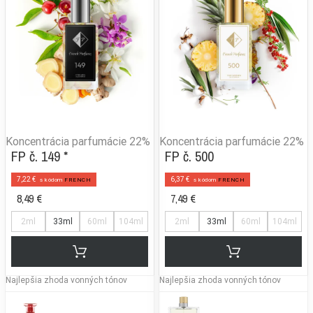
Koncentrácia parfumácie
22%
Koncentrácia parfumácie
22%
FP č. 149 *
FP č. 500
7,22 €
6,37 €
s kódom
FRENCH
s kódom
FRENCH
8,49 €
7,49 €
2ml
33ml
60ml
104ml
2ml
33ml
60ml
104ml
Najlepšia zhoda vonných tónov
Najlepšia zhoda vonných tónov