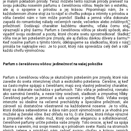
je malým pokladom prírody. Teraz môžete tento náznak prírody preniesť na
svoju pokožku nosením parfumu s čerešňovou vôňou. Nejde len o estetiku,
ale aj o spojenie s prírodou a jej krásou. Pripomínajú nám, že v
každodennom zhone stojí za to nájsť si chvíľku pokoja a intimity s prírodou a
vôňa čerešní nám v tom môže pomôcť. Sladká a jemná vôňa dokonale
FILTRUJ
zapadá do romantickej nálady večerných rande, večierkov alebo zvláštnych
príležitostí. Dodávajú charakter každému okamihu, vďaka čomu ste
výraznejší a plný šarmu. Parfum s čerešňovou vôňou je skvelý spôsob, ako
vyjadriť svoju osobnosť a pocity, ktoré chcete svetu sprostredkovať. Sladká
vôňa nie je len potešením pre zmysly, ale aj ďalšou dávkou dôvery a šarmu.
Keď nosíme parfum s týmito tónmi, obklopujeme sa sladkosťou, ktorá v nás
prináša tie najkrajšie veci. Je to pocit, ktorý nás sprevádza celý deň a robí
každú chvíľu výnimočnou.
Parfum s čerešňovou vôňou: jedinečnosť na vašej pokožke
Parfum s čerešňovou vôňou je skutočným potešením pre zmysly, ktoré nás
zavedie do sveta intenzívnej chuti a exotického potešenia. Čerešne, aj keď
sa často mylne spájajú s čerešňami, majú svoj vlastný jedinečný charakter,
ktorý sa dokonale nachádza v parfumoch. Táto vôňa je jedinečná, rovnako
ako samotná čerešňa, a nesie tóny sviežosti, sladkosti a zmyselnej hĺbky.
Čerešňový parfum je jemnosť a sila uzavretá v jednej fľaši. Vďaka svojej
intenzite sú ideálne na večerné prechádzky a špeciálne príležitosti, ale
zároveň sú dostatočne všestranné na každodenné nosenie. Je to vôňa,
ktorá dodáva sebavedomie a dáva nám pocit výnimočnosti a je vhodná pre
mužské aj ženské vône. Bez ohľadu na to, či ste žena, ktorá miluje výrazné
a zmyselné vône, alebo muž, ktorý oceňuje eleganciu a sofistikovanosť,
čerešňové parfumy určite potešia vaše zmysly. Toto ovocie, aj keď sa spája
hlavne s varením, má svoje miesto aj v prírodnom svete. Rastú na stromoch
plných zelene a prinášajú nám radosť svojou chuťou a krásou jarných