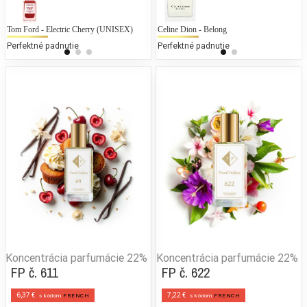
Tom Ford - Electric Cherry (UNISEX)
Calvin Klein - CK Everyone (UNISEX)
Celine Dion - Belong
To
L
Perfektné padnutie
25 % bežných vonných tónov
Perfektné padnutie
25
Koncentrácia parfumácie
22%
Koncentrácia parfumácie
22%
FP č. 611
FP č. 622
6,37 €
7,22 €
s kódom
FRENCH
s kódom
FRENCH