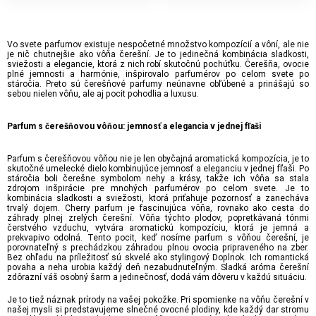
Vo svete parfumov existuje nespočetné množstvo kompozícií a vôní, ale nie
je nič chutnejšie ako vôňa čerešní. Je to jedinečná kombinácia sladkosti,
sviežosti a elegancie, ktorá z nich robí skutočnú pochúťku. Čerešňa, ovocie
plné jemnosti a harmónie, inšpirovalo parfumérov po celom svete po
stáročia. Preto sú čerešňové parfumy neúnavne obľúbené a prinášajú so
sebou nielen vôňu, ale aj pocit pohodlia a luxusu.
Parfum s čerešňovou vôňou: jemnosť a elegancia v jednej fľaši
Parfum s čerešňovou vôňou nie je len obyčajná aromatická kompozícia, je to
skutočné umelecké dielo kombinujúce jemnosť a eleganciu v jednej fľaši. Po
stáročia boli čerešne symbolom nehy a krásy, takže ich vôňa sa stala
zdrojom inšpirácie pre mnohých parfumérov po celom svete. Je to
kombinácia sladkosti a sviežosti, ktorá priťahuje pozornosť a zanecháva
trvalý dojem. Cherry parfum je fascinujúca vôňa, rovnako ako cesta do
záhrady plnej zrelých čerešní. Vôňa týchto plodov, popretkávaná tónmi
čerstvého vzduchu, vytvára aromatickú kompozíciu, ktorá je jemná a
prekvapivo odolná. Tento pocit, keď nosíme parfum s vôňou čerešní, je
porovnateľný s prechádzkou záhradou plnou ovocia pripraveného na zber.
Bez ohľadu na príležitosť sú skvelé ako stylingový Doplnok. Ich romantická
povaha a neha urobia každý deň nezabudnuteľným. Sladká aróma čerešní
zdôrazní váš osobný šarm a jedinečnosť, dodá vám dôveru v každú situáciu.
Je to tiež náznak prírody na vašej pokožke. Pri spomienke na vôňu čerešní v
našej mysli si predstavujeme slnečné ovocné plodiny, kde každý dar stromu