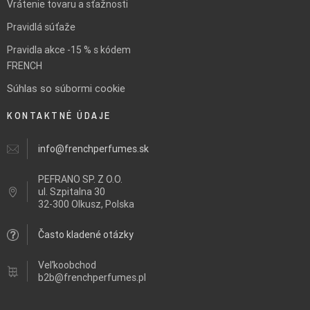
Vrátenie tovaru a sťažnosti
Pravidlá súťaže
Pravidla akce -15 % s kódem
FRENCH
Súhlas so súbormi cookie
KONTAKTNÉ ÚDAJE
info@frenchperfumes.sk
PEFRANO SP. Z O.O.
ul.
Szpitalna 30
32-300 Olkusz, Polska
Často kladené otázky
Veľkoobchod
b2b@frenchperfumes.pl