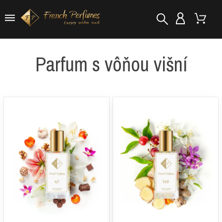
Parfum s vôňou višní