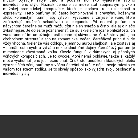
mužov objavuje svoje čaro a používa ho ako vyjadrenie svojho
individuálneho štýlu. Náznak čerešne sa môže stať zaujímavým prvkom
mužskej aromatickej kompozície, ktorá jej dodáva trochu sladkosti a
expresivity. Tieto parfumy sú často kombinované s drevitými, koženými
alebo korenistými tónmi, aby vytvorili vyvážené a zmyselné vône, ktoré
zdôrazňujú mužskú sebadôveru a eleganciu. Pri nosení parfumu s
nádychom čerešne sa muži môžu cítiť nielen sviežo a čisto, ale aj o niečo
zvláštnejšie. Je dôležité poznamenať, že sú skvelé pre rôzne príležitosti. Ich
všestrannosť im umožňuje nosiť denne aj slávnostne. Či už ste v práci, na
obchodnom stretnutí alebo na romantickej večeri, čerešňová príchuť bude
vždy vhodná. Nielenže vás obklopuje jemnou aurou sladkosti, ale zostáva aj
v pamäti ostatných a vytvára nezabudnuteľné dojmy. Čerešňový parfum je
mimoriadne všestranná voľba. Skvele fungujú v dámskych aj pánskych
vôňových kompozíciách. Je to ovocie, ktoré nemá pohlavie, takže si každý
môže vychutnať jeho jedinečnú chuť. Či už ste fanúšikom klasických alebo
výraznejších vôní, parfumy s vôňou čerešní si určite nájdu svoje miesto vo
vašom toaletnom stolíku. Je to skvelý spôsob, ako vyjadriť svoju osobnosť a
individuálny štýl.