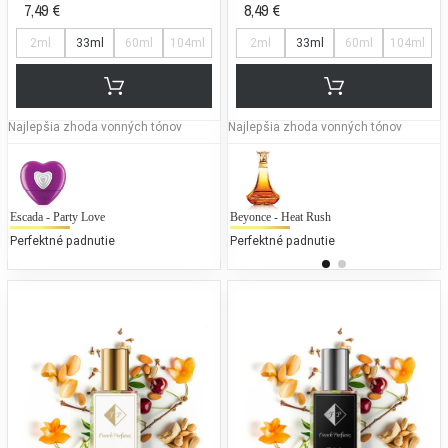
7,49 €
8,49 €
2ml
33ml
60ml
104ml
2ml
33ml
60ml
104ml
Najlepšia zhoda vonných tónov
Najlepšia zhoda vonných tónov
Escada - Party Love
Beyonce - Heat Rush
K
Perfektné padnutie
Perfektné padnutie