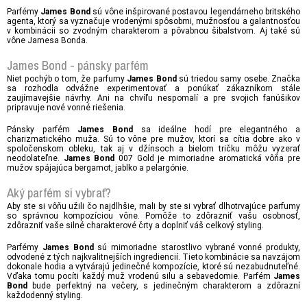
Parfémy
sú vône inšpirované postavou legendárneho britského
James Bond
agenta, ktorý sa vyznačuje vrodenými spôsobmi, mužnosťou a galantnosťou
v kombinácii so zvodným charakterom a pôvabnou šibalstvom. Aj také sú
vône Jamesa Bonda.
James Bond - pánsky parfém
Niet pochýb o tom, že parfumy
sú triedou samy osebe. Značka
James Bond
sa rozhodla odvážne experimentovať a ponúkať zákazníkom stále
zaujímavejšie návrhy. Ani na chvíľu nespomalí a pre svojich fanúšikov
pripravuje nové vonné riešenia.
Pánsky parfém
sa ideálne hodí pre elegantného a
James Bond
charizmatického muža. Sú to vône pre mužov, ktorí sa cítia dobre ako v
spoločenskom obleku, tak aj v džínsoch a bielom tričku môžu vyzerať
neodolateľne.
007 Gold je mimoriadne aromatická vôňa pre
James Bond
mužov spájajúca bergamot, jablko a pelargónie.
Aký parfém si vybrať?
Aby ste si vôňu užili čo najdlhšie, mali by ste si vybrať dlhotrvajúce parfumy
so správnou kompozíciou vône. Pomôže to zdôrazniť vašu osobnosť,
zdôrazniť vaše silné charakterové črty a doplniť váš celkový styling.
Parfémy
sú mimoriadne starostlivo vybrané vonné produkty,
James Bond
odvodené z tých najkvalitnejších ingrediencií. Tieto kombinácie sa navzájom
dokonale hodia a vytvárajú jedinečné kompozície, ktoré sú nezabudnuteľné.
Vďaka tomu pocíti každý muž vrodenú silu a sebavedomie. Parfém
James
bude perfektný na večery, s jedinečným charakterom a zdôrazní
Bond
každodenný styling.