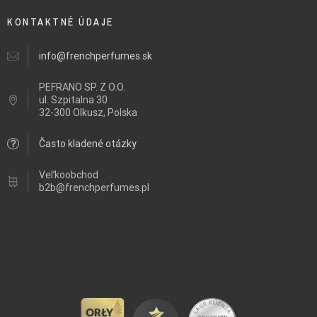
KONTAKTNÉ ÚDAJE
info@frenchperfumes.sk
PEFRANO SP. Z O.O.
ul.
Szpitalna 30
32-300 Olkusz, Polska
Často kladené otázky
Veľkoobchod
b2b@frenchperfumes.pl