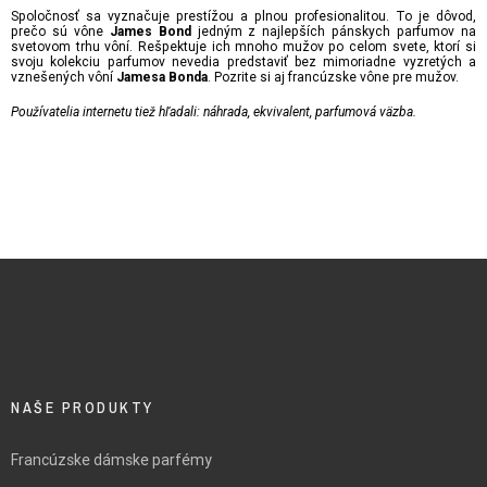
Spoločnosť sa vyznačuje prestížou a plnou profesionalitou. To je dôvod,
prečo sú vône
jedným z najlepších pánskych parfumov na
James Bond
svetovom trhu vôní. Rešpektuje ich mnoho mužov po celom svete, ktorí si
svoju kolekciu parfumov nevedia predstaviť bez mimoriadne vyzretých a
vznešených vôní
. Pozrite si aj francúzske vône pre mužov.
Jamesa Bonda
Používatelia internetu tiež hľadali: náhrada, ekvivalent, parfumová väzba.
NAŠE PRODUKTY
Francúzske dámske parfémy