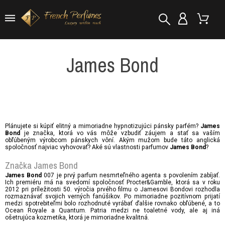
James Bond
Plánujete si kúpiť elitný a mimoriadne hypnotizujúci pánsky parfém?
James
je značka, ktorá vo vás môže vzbudiť záujem a stať sa vaším
Bond
obľúbeným výrobcom pánskych vôní. Akým mužom bude táto anglická
spoločnosť najviac vyhovovať? Aké sú vlastnosti parfumov
?
James Bond
Značka James Bond
007 je prvý parfum nesmrteľného agenta s povolením zabíjať.
James Bond
Ich premiéru má na svedomí spoločnosť Procter&Gamble, ktorá sa v roku
2012 pri príležitosti 50. výročia prvého filmu o Jamesovi Bondovi rozhodla
rozmaznávať svojich verných fanúšikov. Po mimoriadne pozitívnom prijatí
medzi spotrebiteľmi bolo rozhodnuté vyrábať ďalšie rovnako obľúbené, a to
Ocean Royale a Quantum. Patria medzi ne toaletné vody, ale aj iná
ošetrujúca kozmetika, ktorá je mimoriadne kvalitná.