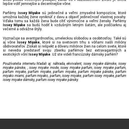
lepšie voliť jemnejšie a decentnejšie vône.
Parfémy
sú jedinečné a veľmi zmyselné kompozície, ktoré
Issey Miyake
umožnia každej žene vyniknúť z davu a objaviť jedinečnosť vlastnej povahy.
Vďaka tomu sa každá žena bude cítiť výnimočne a veľmi žensky. Parfémy
sa budú hodiť k vzdušným letným šatám, ale podčiarknu aj
Issey Miyake
večerné a odvážne štýly.
Vyznačuje sa avantgardnosťou, umeleckou slobodou a osobitosťou. Také sú
aj vône
, ktoré si na svetovom trhu s vôňami našli milióny
Issey Miyake
obdivovateľov. Získali si rešpekt a dôveru miliónov žien na celom svete, ktoré
si nevedia predstaviť svoju zbierku parfémov bez extravagantných a
exotických vôní
. Už ste videli francúzsky dámsky parfém?
Issey Miyake
Používatelia internetu hľadali aj: náhrada, ekvivalent, issey miyake dámske, issey
miyake pánske, , issey miyake mode, issey miyake parfum, issey miyake parfum,
parfum miyake, parfum miyake, parfum miyake, parfum miyake pánske, parfum
miyako miami, parfum miyako, parfum, issey miyake, parfum issey miyake, parfum
issey miyake dámsky, parfum issey miyake pánsky.