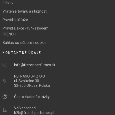
údajov
Vrátenie tovaru a sťažnosti
Pravidlá súťaže
Pravidla akce -15 % s kódem
FRENCH
Súhlas so súbormi cookie
KONTAKTNÉ ÚDAJE
info@frenchperfumes.sk
PEFRANO SP. Z O.O.
ul.
Szpitalna 30
32-300 Olkusz, Polska
Často kladené otázky
Veľkoobchod
b2b@frenchperfumes.pl