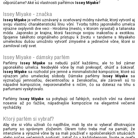
odporúčame? Aké sú vlastnosti parfémov
?
Issey Miyake
Issey Miyake - značka
je veľmi uznávaný a oceňovaný módny návrhár, ktorý vytvoril aj
Issey Miyake
svoju vlastnú charakteristickú líniu vôní. Tvorbu tohto japonského umelca
výrazne ovplyvnili dve veci - Hirošima (mesto, v ktorom vyrastal) a talianska
móda. Japonsko je krajina, ktorá fascinuje svojou inakosťou a exotikou.
Spojenie takéhoto originálneho prístupu k životu v tandeme s Miyakeho
umeleckou dušou umožnilo vytvoriť zmyselné a jedinečné vône, ktoré si
zamiloval celý svet.
Issey Miyake - dámsky parfém
Parfémy
sa nebudú páčiť každému, ale to bol zámer
Issey Miyake
japonského umelca. Neobvyklé vône by mali prekvapiť, ohúriť a šokovať.
sa rozhodol pre jemné a minimalistické kompozície, ktoré sú
Issey Miyake
výrazom jeho umeleckej slobody. Dámske parfémy
sa
Issey Miyake
vyznačujú jemnosťou, decentnosťou a ženskosťou, ale zároveň sú to
nápadné kompozície, neporovnateľné s ničím, čo sa doteraz na trhu s
parfumami vyskytovalo.
Parfémy
sa pohybujú od ľahkých, sviežich vôní na denné
Issey Miyake
nosenie až po ťažšie, nápadnejšie kompozície na elegantné večerné
vychádzky.
Ktorý parfém si vybrať?
Aby ste si vôňu užívali čo najdlhšie, mali by ste si vyberať dlhotrvajúce
parfumy so správnym zložením. Okrem toho treba mať na pamäti, že
intenzívne a výrazné vône by sa mali používať v spoločenských situáciách
alebo počas večerných podujatí, zatiaľ čo v každodennom živote je oveľa