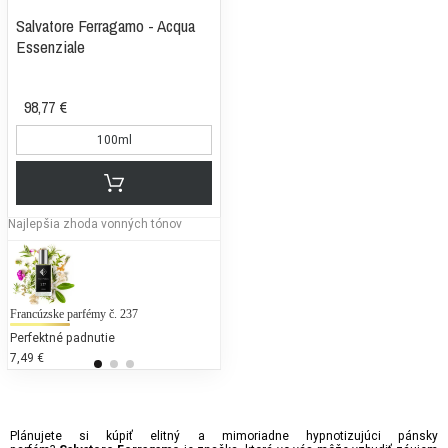
Salvatore Ferragamo - Acqua
Essenziale
98,77 €
100ml
Najlepšia zhoda vonných tónov
Francúzske parfémy č. 237
Lacoste - L. 12.12 Blanc
Ch
Perfektné padnutie
25 % bežných vonných tónov
25
7,49 €
63,00 €
16
Plánujete si kúpiť elitný a mimoriadne hypnotizujúci pánsky