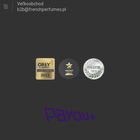
Veľkoobchod
b2b@frenchperfumes.pl