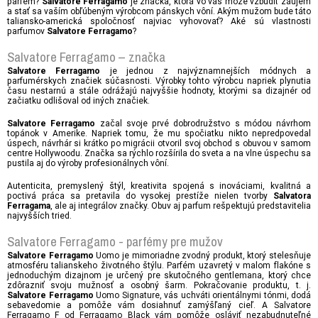
parfém?
je značka, ktorá vo vás môže vzbudiť záujem
Salvatore Ferragamo
a stať sa vaším obľúbeným výrobcom pánskych vôní. Akým mužom bude táto
taliansko-americká spoločnosť najviac vyhovovať? Aké sú vlastnosti
parfumov
?
Salvatore Ferragamo
Salvatore Ferragamo – značka
je jednou z najvýznamnejších módnych a
Salvatore Ferragamo
parfumérskych značiek súčasnosti. Výrobky tohto výrobcu napriek plynutia
času nestarnú a stále odrážajú najvyššie hodnoty, ktorými sa dizajnér od
začiatku odlišoval od iných značiek.
začal svoje prvé dobrodružstvo s módou návrhom
Salvatore Ferragamo
topánok v Amerike. Napriek tomu, že mu spočiatku nikto nepredpovedal
úspech, návrhár si krátko po migrácii otvoril svoj obchod s obuvou v samom
centre Hollywoodu. Značka sa rýchlo rozšírila do sveta a na vlne úspechu sa
pustila aj do výroby profesionálnych vôní.
Autenticita, premyslený štýl, kreativita spojená s inováciami, kvalitná a
poctivá práca sa pretavila do vysokej prestíže nielen tvorby
Salvatora
, ale aj integrálov značky. Obuv aj parfum rešpektujú predstavitelia
Ferragama
najvyšších tried.
Salvatore Ferragamo - parfémy pre mužov
Uomo je mimoriadne zvodný produkt, ktorý stelesňuje
Salvatore Ferragamo
atmosféru talianskeho životného štýlu. Parfém uzavretý v malom flakóne s
jednoduchým dizajnom je určený pre skutočného gentlemana, ktorý chce
zdôrazniť svoju mužnosť a osobný šarm. Pokračovanie produktu, t. j.
Uomo Signature, vás uchváti orientálnymi tónmi, dodá
Salvatore Ferragamo
sebavedomie a pomôže vám dosiahnuť zamýšľaný cieľ. A Salvatore
Ferragamo F od Ferragamo Black vám pomôže osláviť nezabudnuteľné