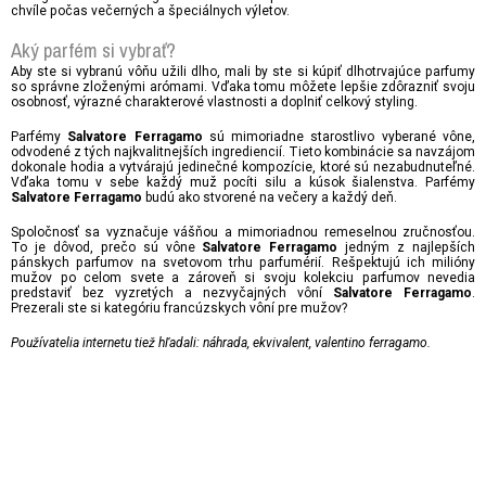
chvíle počas večerných a špeciálnych výletov.
Aký parfém si vybrať?
Aby ste si vybranú vôňu užili dlho, mali by ste si kúpiť dlhotrvajúce parfumy
so správne zloženými arómami. Vďaka tomu môžete lepšie zdôrazniť svoju
osobnosť, výrazné charakterové vlastnosti a doplniť celkový styling.
Parfémy
sú mimoriadne starostlivo vyberané vône,
Salvatore Ferragamo
odvodené z tých najkvalitnejších ingrediencií. Tieto kombinácie sa navzájom
dokonale hodia a vytvárajú jedinečné kompozície, ktoré sú nezabudnuteľné.
Vďaka tomu v sebe každý muž pocíti silu a kúsok šialenstva. Parfémy
budú ako stvorené na večery a každý deň.
Salvatore Ferragamo
Spoločnosť sa vyznačuje vášňou a mimoriadnou remeselnou zručnosťou.
To je dôvod, prečo sú vône
jedným z najlepších
Salvatore Ferragamo
pánskych parfumov na svetovom trhu parfumérií. Rešpektujú ich milióny
mužov po celom svete a zároveň si svoju kolekciu parfumov nevedia
predstaviť bez vyzretých a nezvyčajných vôní
.
Salvatore Ferragamo
Prezerali ste si kategóriu francúzskych vôní pre mužov?
Používatelia internetu tiež hľadali: náhrada, ekvivalent, valentino ferragamo.