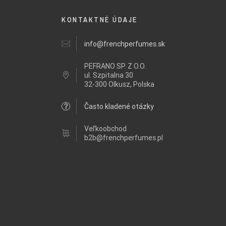
KONTAKTNÉ ÚDAJE
info@frenchperfumes.sk
PEFRANO SP. Z O.O.
ul.
Szpitalna 30
32-300 Olkusz, Polska
Často kladené otázky
Veľkoobchod
b2b@frenchperfumes.pl