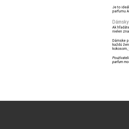
Je to ide
parfumu A
Dámsky 
Ak hľadát
nielen zna
Dámske pa
každú žen
kokosom, j
Používatel
parfum mod