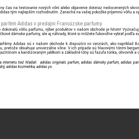
álny čas na testovanie nových vôní alebo objavenie doteraz nedocenených skv
didas tým najlepším rozhodnutím. Zanechá na vašej pokožke príjemnú vôňu a vy 
parfém Adidas v predajni Francúzske parfumy
e dokonalú vôňu parfumu, výber produktov v našom obchode je hitom! Vyznačuj
čkové dámske parfumy, ale aj náhrady, ktoré si môžete ľubovoľne vybrať podľa svo
rfémy Adidas sú v našom obchode k dispozícii vo verziách, ako napríklad Born
u, pretože obsahuje univerzálne vône. V ich prípade sú hlavovými tónmi berg
azmínom a kandizovaným jablkom a základné tóny sú fazuľa tonka, olivovník a c
ia internetu tiež hľadali: adidas originals parfum, adidas dámsky parfum, adidas p
rý, adidas kozmetika, adidas ys.