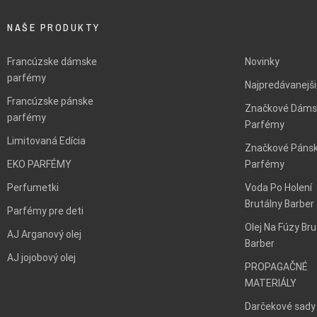
NAŠE PRODUKTY
BLANK
Francúzske dámske
Novinky
parfémy
Najpredávanejš
Francúzske pánske
Značkové Dáms
parfémy
Parfémy
Limitovaná Edícia
Značkové Páns
EKO PARFÉMY
Parfémy
Perfumetki
Voda Po Holení
Brutálny Barber
Parfémy pre deti
Olej Na Fúzy Bru
AJ Arganový olej
Barber
AJ jojobový olej
PROPAGAČNÉ
MATERIÁLY
Darčekové sady