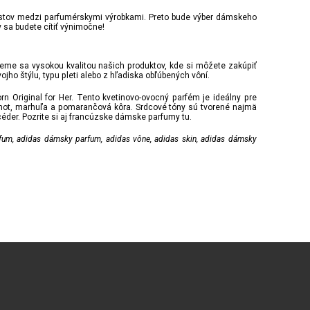
ostov medzi parfumérskymi výrobkami. Preto bude výber dámskeho
sa budete cítiť výnimočne!
eme sa vysokou kvalitou našich produktov, kde si môžete zakúpiť
jho štýlu, typu pleti alebo z hľadiska obľúbených vôní.
 Original for Her. Tento kvetinovo-ovocný parfém je ideálny pre
amot, marhuľa a pomarančová kôra. Srdcové tóny sú tvorené najmä
éder. Pozrite si aj francúzske dámske parfumy tu.
arfum, adidas dámsky parfum, adidas vône, adidas skin, adidas dámsky