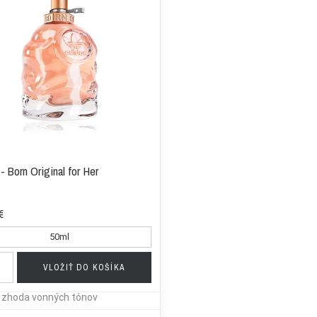
- Born Original for Her
€
50ml
VLOŽIŤ DO KOŠÍKA
a zhoda vonných tónov