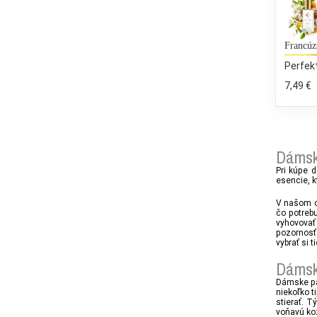
Francúz
Perfek
7,49 €
Dámsk
Pri kúpe 
esencie, k
V našom o
čo potreb
vyhovovať 
pozornosť
vybrať si 
Dámsk
Dámske pa
niekoľko t
stierať. 
voňavú ko