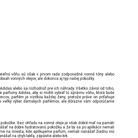
Mexx - Woman
Tom Ford - Ja
25 % bežných vonných tónov
25 % bežných
70,94 €
423,51 €
ateľnú vôňu sú však v prvom rade zodpovedné vonné tóny alebo
bsah vonných olejov, ale dokonca aj typ našej pokožky.
das alebo sa rozhodnúť pre ich náhrady. Všetko závisí od toho,
parfumy Adidas, aby si mohli vybrať tú správnu vôňu, ktorá bude
ncov, parfém je vizitkou každej ženy, pretože práve on priťahuje
te veľký výber dámskych parfémov, ale dôrazne vám odporúčame
 pokožke. Bez ohľadu na vonné oleje je však dobré mať na pamäti
anášať na dobre hydratovanú pokožku a že by sa po aplikácii nemali
sme na miesta, kde aplikujeme parfum, nemali nanášať žiadnu inú
ášať na ohyb lakťa, zápästie alebo krk.