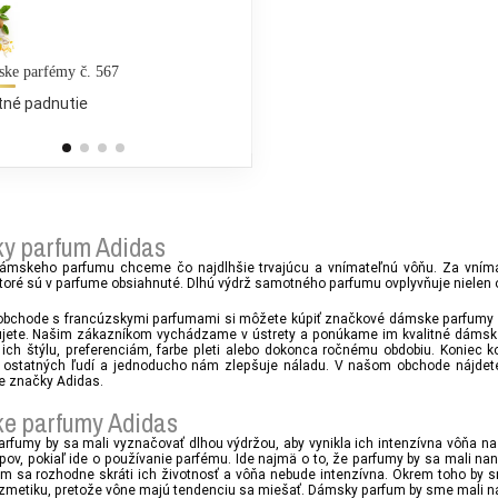
ske parfémy č. 567
Mrs Borholm ECO
tné padnutie
Perfektné padnutie
9,63 €
y parfum Adidas
dámskeho parfumu chceme čo najdlhšie trvajúcu a vnímateľnú vôňu. Za vním
toré sú v parfume obsiahnuté. Dlhú výdrž samotného parfumu ovplyvňuje nielen o
bchode s francúzskymi parfumami si môžete kúpiť značkové dámske parfumy Adi
ujete. Našim zákazníkom vychádzame v ústrety a ponúkame im kvalitné dámske 
ich štýlu, preferenciám, farbe pleti alebo dokonca ročnému obdobiu. Koniec ko
 ostatných ľudí a jednoducho nám zlepšuje náladu. V našom obchode nájde
tie značky Adidas.
e parfumy Adidas
rfumy by sa mali vyznačovať dlhou výdržou, aby vynikla ich intenzívna vôňa na
ipov, pokiaľ ide o používanie parfému. Ide najmä o to, že parfumy by sa mali n
Tým sa rozhodne skráti ich životnosť a vôňa nebude intenzívna. Okrem toho by 
zmetiku, pretože vône majú tendenciu sa miešať. Dámsky parfum by sme mali nan