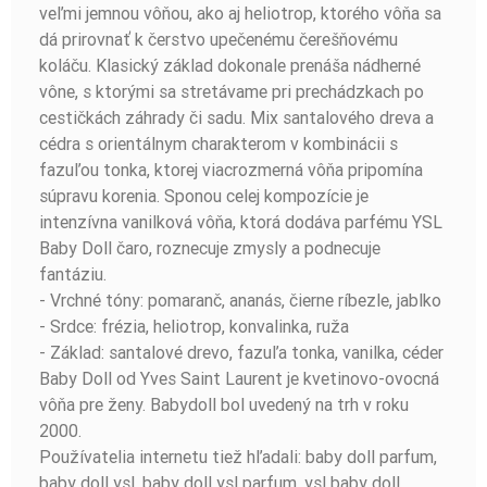
veľmi jemnou vôňou, ako aj heliotrop, ktorého vôňa sa
dá prirovnať k čerstvo upečenému čerešňovému
koláču. Klasický základ dokonale prenáša nádherné
vône, s ktorými sa stretávame pri prechádzkach po
cestičkách záhrady či sadu. Mix santalového dreva a
cédra s orientálnym charakterom v kombinácii s
fazuľou tonka, ktorej viacrozmerná vôňa pripomína
súpravu korenia. Sponou celej kompozície je
intenzívna vanilková vôňa, ktorá dodáva parfému YSL
Baby Doll čaro, roznecuje zmysly a podnecuje
fantáziu.
- Vrchné tóny: pomaranč, ananás, čierne ríbezle, jablko
- Srdce: frézia, heliotrop, konvalinka, ruža
- Základ: santalové drevo, fazuľa tonka, vanilka, céder
Baby Doll od Yves Saint Laurent je kvetinovo-ovocná
vôňa pre ženy. Babydoll bol uvedený na trh v roku
2000.
Používatelia internetu tiež hľadali: baby doll parfum,
baby doll ysl, baby doll ysl parfum, ysl baby doll,