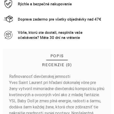
Rýchle a bezpečné nakupovanie
Doprava zadarmo pre všetky objednávky nad 47€
Vôňa, ktorú ste dostali, nesplnila vaše
očakávania? Máte 30 dní na vrátenie
POPIS
RECENZIE (0)
Rafinovanosť dievčenskej jemnosti
BUĎTE PRVÝ, KTO NAPÍŠE RECENZIU!
Yves Saint Laurent pri hľadaní dokonalej vône pre
ženy vytvoril mimoriadne dievčenskú kompozíciu plnú
kvetinových a ovocných vôní ako z mladej fantázie.
YSL Baby Doll je zmes plná energie, radosti a šarmu,
dodáva šarm každej žene, ktorá chce zdôrazniť tie
najkrajšie prednosti svojej postavy. Nonšalantná,