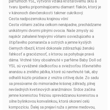
parfumoch YSL, vytvorili vďaka krištáľovému sklu a
tvaru šperku pripomínajúcemu diamant flakón, ktorý je
v kánonoch dievčenskosti takmer cukríkový.
Cesta nadpozemskou krajinou vôní
Cesta vôňami začína celkom nenápadne, prechádzame
unikátnymi dvormi plnými ovocia. Naše zmysly sú
najskôr zahalené hrejivými vôňami osviežujúceho a
štipľavého pomaranča a ostrých a jemne kyslých
čiernych ríbezlí, ktoré dokonale zdôrazňujú ženskú
ľahkosť a gracióznosť, s ktorou sa pohybuje pravá
dáma. Vrchné tóny obsiahnuté v parféme Baby Doll od
YSL sú vyvážené sladkosťou a sviežosťou šťavnatého
ananásu a zrelého jablka, ktoré sú navrhnuté tak, aby
odhalili kúzlo prúdiace z vnútra citlivej duše. Zo sadu
sa presúvame do mimoriadne krásnej záhrady, plnej
nevšedných kvetinových aranžmánov. Srdce začína
jemne korenistou fréziou sprevádzanou korenistou a
silne bylinkovou konvalinkou, ktorá okorení celú
kompozíciu. Ďalej sa prejaví ruža s jemne medovou,