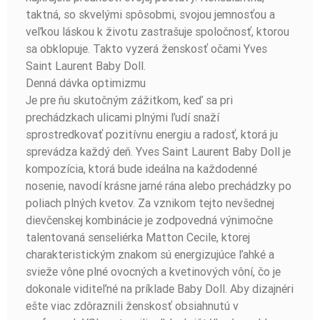
taktná, so skvelými spôsobmi, svojou jemnosťou a
veľkou láskou k životu zastrašuje spoločnosť, ktorou
sa obklopuje. Takto vyzerá ženskosť očami Yves
Saint Laurent Baby Doll.
Denná dávka optimizmu
Je pre ňu skutočným zážitkom, keď sa pri
prechádzkach ulicami plnými ľudí snaží
sprostredkovať pozitívnu energiu a radosť, ktorá ju
sprevádza každý deň. Yves Saint Laurent Baby Doll je
kompozícia, ktorá bude ideálna na každodenné
nosenie, navodí krásne jarné rána alebo prechádzky po
poliach plných kvetov. Za vznikom tejto nevšednej
dievčenskej kombinácie je zodpovedná výnimočne
talentovaná senseliérka Matton Cecile, ktorej
charakteristickým znakom sú energizujúce ľahké a
svieže vône plné ovocných a kvetinových vôní, čo je
dokonale viditeľné na príklade Baby Doll. Aby dizajnéri
ešte viac zdôraznili ženskosť obsiahnutú v