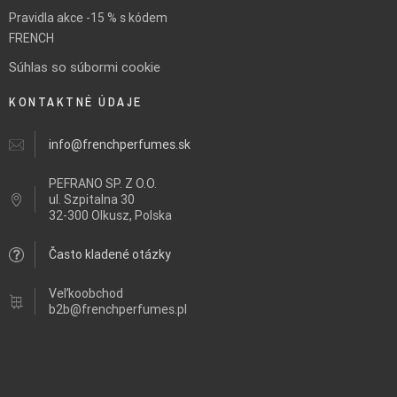
Pravidla akce -15 % s kódem
FRENCH
Súhlas so súbormi cookie
KONTAKTNÉ ÚDAJE
info@frenchperfumes.sk
PEFRANO SP. Z O.O.
ul.
Szpitalna 30
32-300 Olkusz, Polska
Často kladené otázky
Veľkoobchod
b2b@frenchperfumes.pl