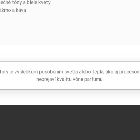
nečné tóny a biele kvety
pižmo a káva
torý je výsledkom pôsobením svetla alebo tepla, ako aj proceso
neprejaví kvalitu vône parfumu.