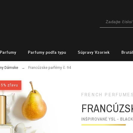
Parfumy
Parfumy podľa typu
Súpravy Vzoriek
Brutá
émy Dámske
Francúzske parfémy č. 94
15% zľavu
15% zľavu
FRENCH PERFUME
FRANCÚZSK
INŠPIROVANÉ YSL - BLAC