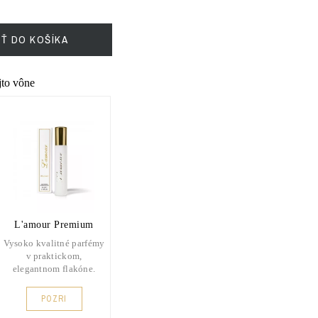
IŤ DO KOŠÍKA
ejto vône
L'amour Premium
Vysoko kvalitné parfémy
v praktickom,
elegantnom flakóne.
POZRI