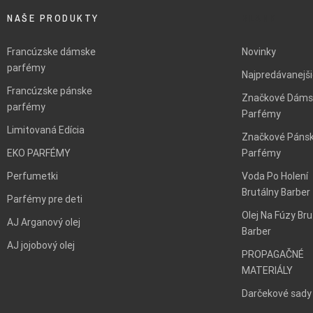
NAŠE PRODUKTY
BLANK
Francúzske dámske
Novinky
parfémy
Najpredávanejš
Francúzske pánske
Značkové Dáms
parfémy
Parfémy
Limitovaná Edícia
Značkové Páns
EKO PARFÉMY
Parfémy
Perfumetki
Voda Po Holení
Brutálny Barber
Parfémy pre deti
Olej Na Fúzy Bru
AJ Arganový olej
Barber
AJ jojobový olej
PROPAGAČNÉ
MATERIÁLY
Darčekové sady