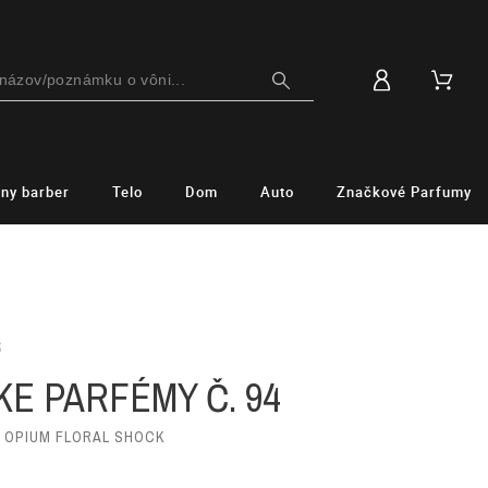
lny barber
Telo
Dom
Auto
Značkové Parfumy
S
E PARFÉMY Č. 94
K OPIUM FLORAL SHOCK