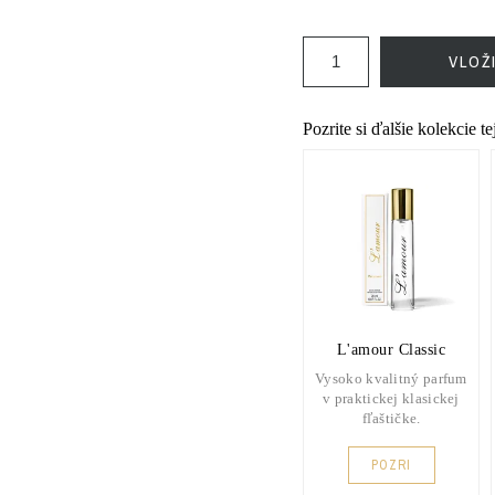
VLOŽ
Pozrite si ďalšie kolekcie t
L'amour Classic
Vysoko kvalitný parfum
v praktickej klasickej
fľaštičke.
POZRI