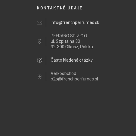
KONTAKTNÉ ÚDAJE
info@frenchperfumes.sk
PEFRANO SP. Z O.O.
ul.
Szpitalna 30
32-300 Olkusz, Polska
Často kladené otázky
Veľkoobchod
b2b@frenchperfumes.pl