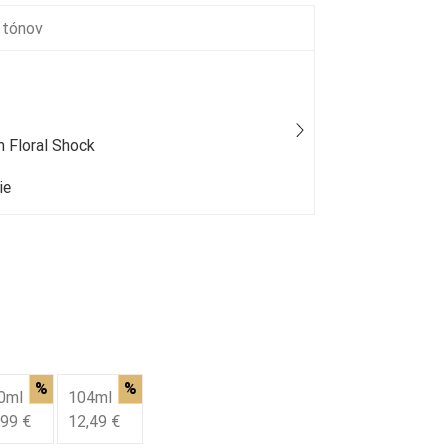
 tónov
 Floral Shock
Gabriela Sab
ie
25 % bežný
%
%
0ml
104ml
,99 €
12,49 €