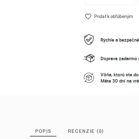
Pridať k obľúbeným
Rýchle a bezpečn
Doprava zadarmo p
Vôňa, ktorú ste do
Máte 30 dní na vrá
POPIS
RECENZIE (0)