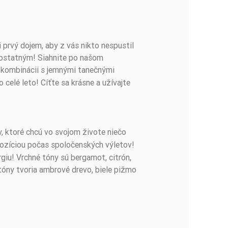
prvý dojem, aby z vás nikto nespustil
aj ostatným! Siahnite po našom
 kombinácii s jemnými tanečnými
celé leto! Cíťte sa krásne a užívajte
y, ktoré chcú vo svojom živote niečo
zíciou počas spoločenských výletov!
giu! Vrchné tóny sú bergamot, citrón,
 tóny tvoria ambrové drevo, biele pižmo