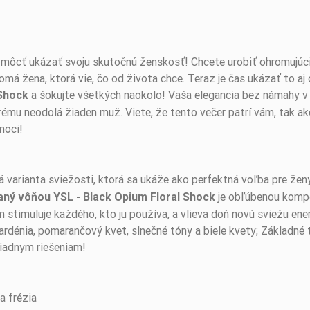
 môcť ukázať svoju skutočnú ženskosť! Chcete urobiť ohromujúci 
domá žena, ktorá vie, čo od života chce. Teraz je čas ukázať to 
a šokujte všetkých naokolo! Vaša elegancia bez námahy v
 Shock
ému neodolá žiaden muž. Viete, že tento večer patrí vám, tak ako 
noci!
 varianta sviežosti, ktorá sa ukáže ako perfektná voľba pre žen
je obľúbenou kompo
aný vôňou YSL - Black Opium Floral Shock
stimuluje každého, kto ju používa, a vlieva doň novú sviežu ener
 gardénia, pomarančový kvet, slnečné tóny a biele kvety; Základné
iadnym riešeniam!
a frézia