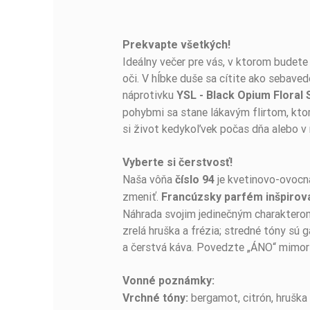
Prekvapte všetkých!
BUĎTE PRVÝ, KTO NAPÍŠE RECENZIU!
Ideálny večer pre vás, v ktorom budete
oči. V hĺbke duše sa cítite ako sebave
náprotivku
YSL - Black Opium Floral
pohybmi sa stane lákavým flirtom, ktor
si život kedykoľvek počas dňa alebo v 
Vyberte si čerstvosť!
Naša vôňa
je kvetinovo-ovocná
číslo 94
zmeniť.
Francúzsky parfém inšpirov
Náhrada svojim jedinečným charakterom 
zrelá hruška a frézia; stredné tóny sú
a čerstvá káva. Povedzte „ÁNO“ mimor
Vonné poznámky:
bergamot, citrón, hruška 
Vrchné tóny: