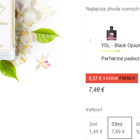
Najlepšia zhoda vonných
YSL - Black Opium
Perfektné padnut
6,37 €
s kódom
FRENCH
7,49 €
Veľkosť
2ml
33ml
6
1,49 €
7,49 €
9