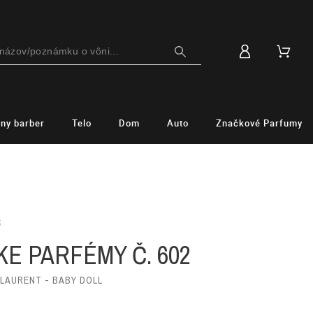
lny barber
Telo
Dom
Auto
Značkové Parfumy
S
E PARFÉMY Č. 602
 LAURENT - BABY DOLL