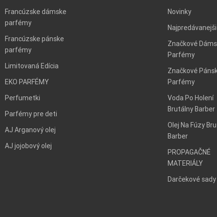
Francúzske dámske
Novinky
parfémy
Najpredávanejš
Francúzske pánske
Značkové Dáms
parfémy
Parfémy
Limitovaná Edícia
Značkové Páns
EKO PARFÉMY
Parfémy
Perfumetki
Voda Po Holení
Brutálny Barber
Parfémy pre deti
Olej Na Fúzy Bru
AJ Arganový olej
Barber
AJ jojobový olej
PROPAGAČNÉ
MATERIÁLY
Darčekové sady