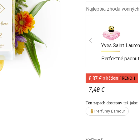
Najlepšia zhoda vonných
Yves Saint Lauren
Perfektné padnut
6,37 €
s kódom
FRENCH
7,49 €
Ten zapach dostępny też jako:
Perfumy L'amour
Veľkosť