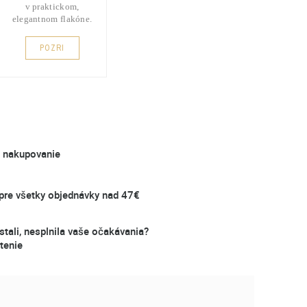
v praktickom,
elegantnom flakóne.
POZRI
é nakupovanie
re všetky objednávky nad 47€
stali, nesplnila vaše očakávania?
tenie