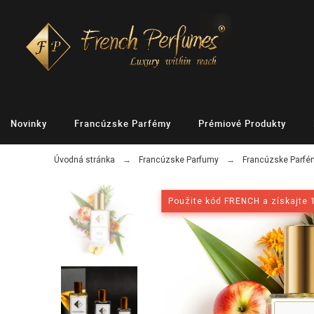
Novinky
Francúzske Parfémy
Prémiové Produkty
Úvodná stránka
Francúzske Parfumy
Francúzske Parf
Použite kód FRENCH a získajte 
Použite kód FRENCH a získajte 