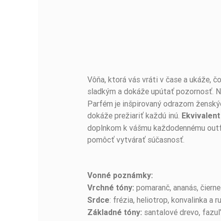
Vôňa, ktorá vás vráti v čase a ukáže, č
BUĎTE PRVÝ, KTO NAPÍŠE RECENZIU!
sladkým a dokáže upútať pozornosť. 
Parfém je inšpirovaný odrazom ženských
dokáže prežiariť každú inú.
Ekvivalent
doplnkom k vášmu každodennému outfitu
pomôcť vytvárať súčasnosť.
Vonné poznámky:
pomaranč, ananás, čierne 
Vrchné tóny:
: frézia, heliotrop, konvalinka a r
Srdce
santalové drevo, fazuľ
Základné tóny: