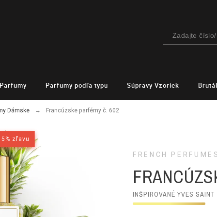
Parfumy
Parfumy podľa typu
Súpravy Vzoriek
Brutá
émy Dámske
Francúzske parfémy č. 602
15% zľavu
15% zľavu
FRENCH PERFUME
FRANCÚZSK
INŠPIROVANÉ YVES SAINT