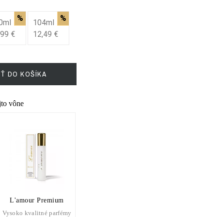
%
%
0ml
104ml
,99 €
12,49 €
IŤ DO KOŠÍKA
ejto vône
L'amour Premium
Vysoko kvalitné parfémy