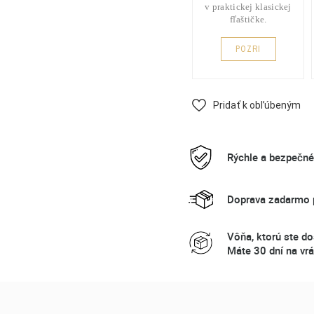
v praktickej klasickej
fľaštičke.
POZRI
Pridať k obľúbeným
Rýchle a bezpečn
Doprava zadarmo p
Vôňa, ktorú ste do
Máte 30 dní na vrá