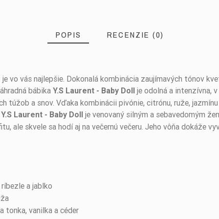
POPIS
RECENZIE (0)
o je vo vás najlepšie. Dokonalá kombinácia zaujímavých tónov kve
Náhradná bábika
je odolná a intenzívna, v
Y.S Laurent - Baby Doll
 túžob a snov. Vďaka kombinácii pivónie, citrónu, ruže, jazmínu a
je venovaný silným a sebavedomým žená
 Y.S Laurent - Baby Doll
, ale skvele sa hodí aj na večernú večeru. Jeho vôňa dokáže vyv
ríbezle a jablko
uža
a tonka, vanilka a céder