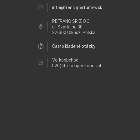
info@frenchperfumes.sk
PEFRANO SP. Z O.O.
ul.
Szpitalna 30
32-300 Olkusz, Polska
Často kladené otázky
Veľkoobchod
b2b@frenchperfumes.pl