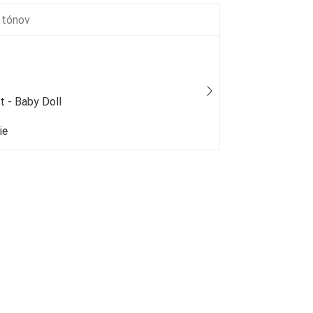
 tónov
t - Baby Doll
Mexx - Wo
ie
50 % bežný