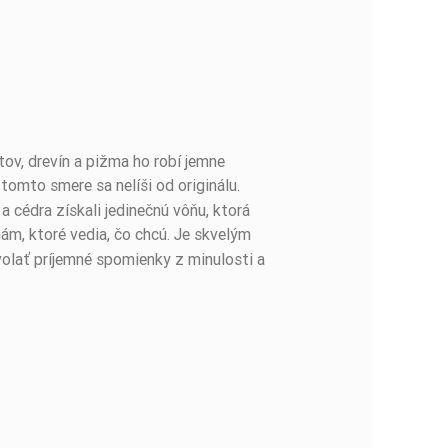
tov, drevín a pižma ho robí jemne
 tomto smere sa nelíši od originálu.
 cédra získali jedinečnú vôňu, ktorá
m, ktoré vedia, čo chcú. Je skvelým
olať príjemné spomienky z minulosti a