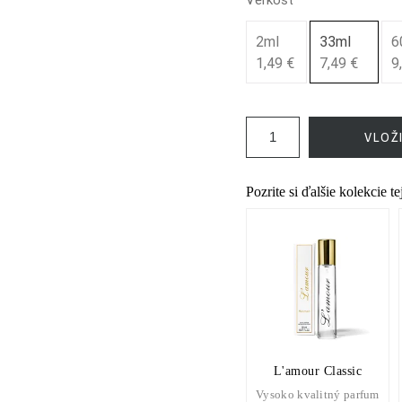
2ml
33ml
6
1,49 €
7,49 €
9
VLOŽ
Pozrite si ďalšie kolekcie t
L'amour Classic
Vysoko kvalitný parfum