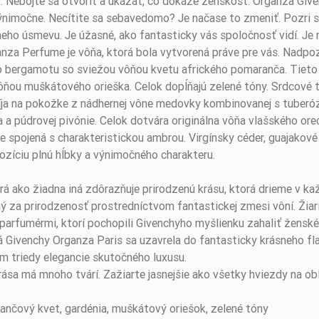
r. Nebojte sa otvoriť a ukázať, čo dokáže ženskosť. Organza Give
ýnimočne. Necítite sa sebavedomo? Je načase to zmeniť. Pozri sa
neho úsmevu. Je úžasné, ako fantasticky vás spoločnosť vidí. Je 
anza Perfume je vôňa, ktorá bola vytvorená práve pre vás. Nad
o bergamotu so sviežou vôňou kvetu afrického pomaranča. Tieto
vôňou muškátového orieška. Celok dopĺňajú zelené tóny. Srdcové
zvíja na pokožke z nádhernej vône medovky kombinovanej s tuber
 a púdrovej pivónie. Celok dotvára originálna vôňa vlašského o
le spojená s charakteristickou ambrou. Virgínsky céder, guajakové
zíciu plnú hĺbky a výnimočného charakteru.
á ako žiadna iná zdôrazňuje prirodzenú krásu, ktorá drieme v kaž
ný za prirodzenosť prostredníctvom fantastickej zmesi vôní. Žia
arfumérmi, ktorí pochopili Givenchyho myšlienku zahaliť ženské t
lá Givenchy Organza Paris sa uzavrela do fantasticky krásneho fla
m triedy elegancie skutočného luxusu.
rása má mnoho tvárí. Zažiarte jasnejšie ako všetky hviezdy na ob
ančový kvet, gardénia, muškátový oriešok, zelené tóny