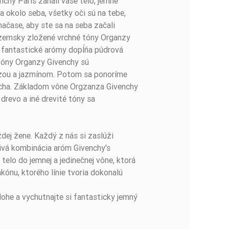
nchy Paris zahalí vaše telo, jemne
 okolo seba, všetky oči sú na tebe,
načase, aby ste sa na seba začali
pozemsky zložené vrchné tóny Organzy
 fantastické arómy dopĺňa púdrová
 tóny Organzy Givenchy sú
ózou a jazmínom. Potom sa ponoríme
recha. Základom vône Orgzanza Givenchy
 drevo a iné drevité tóny sa
dej žene. Každý z nás si zaslúži
rivá kombinácia aróm Givenchy's
elo do jemnej a jedinečnej vône, ktorá
kónu, ktorého línie tvoria dokonalú
lohe a vychutnajte si fantasticky jemný