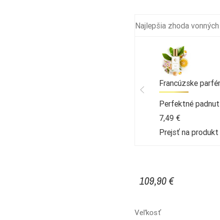
Najlepšia zhoda vonných
Francúzske parfé
Perfektné padnut
7,49 €
Prejsť na produk
109,90 €
Veľkosť