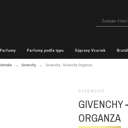
Parfumy
Parfumy podľa typu
Súpravy Vzoriek
Brutá
 Dámske
Givenchy
Givenchy - Givenchy Organza
GIVENCHY
GIVENCHY 
ORGANZA