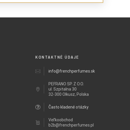
KONTAKTNÉ ÚDAJE
info@frenchperfumes.sk
PEFRANO SP. Z O.O.
ul.
Szpitalna 30
32-300 Olkusz, Polska
Často kladené otázky
Veľkoobchod
b2b@frenchperfumes.pl