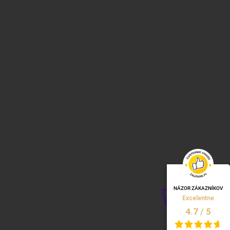
NÁZOR ZÁKAZNÍKOV
Excelentne
/
5
4.7