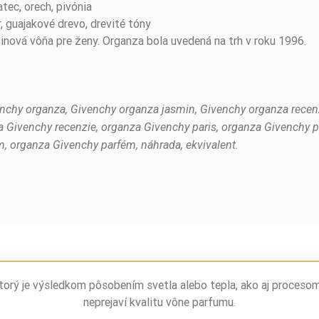
atec, orech, pivónia
r, guajakové drevo, drevité tóny
inová vôňa pre ženy. Organza bola uvedená na trh v roku 1996.
ivenchy organza, Givenchy organza jasmin, Givenchy organza rece
a Givenchy recenzie, organza Givenchy paris, organza Givenchy 
, organza Givenchy parfém, náhrada, ekvivalent.
torý je výsledkom pôsobením svetla alebo tepla, ako aj proceso
neprejaví kvalitu vône parfumu.