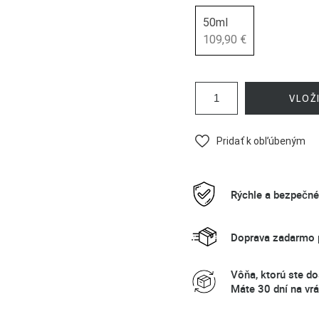
50ml
109,90 €
VLOŽ
Pridať k obľúbeným
Rýchle a bezpečn
Doprava zadarmo p
Vôňa, ktorú ste do
Máte 30 dní na vrá