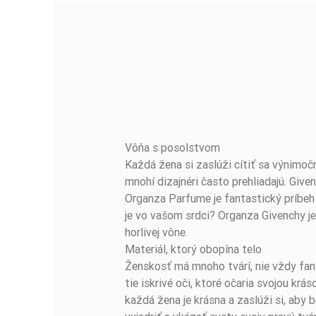
Vôňa s posolstvom
BUĎTE PRVÝ, KTO NAPÍŠE RECENZIU!
Každá žena si zaslúži cítiť sa výnimoč
mnohí dizajnéri často prehliadajú. Giv
Organza Parfume je fantastický príbeh o
je vo vašom srdci? Organza Givenchy je 
horlivej vône.
Materiál, ktorý obopína telo
Ženskosť má mnoho tvárí, nie vždy fant
tie iskrivé oči, ktoré očaria svojou kr
každá žena je krásna a zaslúži si, ab