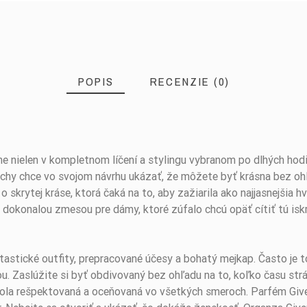
POPIS
RECENZIE (0)
ne nielen v kompletnom líčení a stylingu vybranom po dlhých hodi
enchy chce vo svojom návrhu ukázať, že môžete byť krásna bez oh
 skrytej kráse, ktorá čaká na to, aby zažiarila ako najjasnejšia h
dokonalou zmesou pre dámy, ktoré zúfalo chcú opäť cítiť tú iskru
astické outfity, prepracované účesy a bohatý mejkap. Často je to 
ásou. Zaslúžite si byť obdivovaný bez ohľadu na to, koľko času str
y bola rešpektovaná a oceňovaná vo všetkých smeroch. Parfém Giv