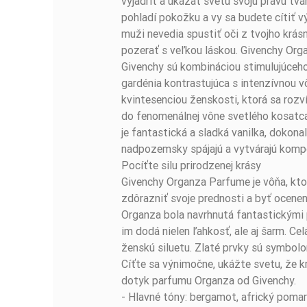
vyjadriť a ukázať svetu svoju pravú tvá
pohladí pokožku a vy sa budete cítiť v
muži nevedia spustiť oči z tvojho krás
pozerať s veľkou láskou. Givenchy Org
Givenchy sú kombináciou stimulujúceh
gardénia kontrastujúca s intenzívnou 
kvintesenciou ženskosti, ktorá sa ro
do fenomenálnej vône svetlého kosatca
je fantastická a sladká vanilka, dokona
nadpozemsky spájajú a vytvárajú kompo
Pocíťte silu prirodzenej krásy
Givenchy Organza Parfume je vôňa, ktor
zdôrazniť svoje prednosti a byť ocene
Organza bola navrhnutá fantastickými p
im dodá nielen ľahkosť, ale aj šarm. Ce
ženskú siluetu. Zlaté prvky sú symbolo
Cíťte sa výnimočne, ukážte svetu, že k
dotyk parfumu Organza od Givenchy.
- Hlavné tóny: bergamot, africký pomar