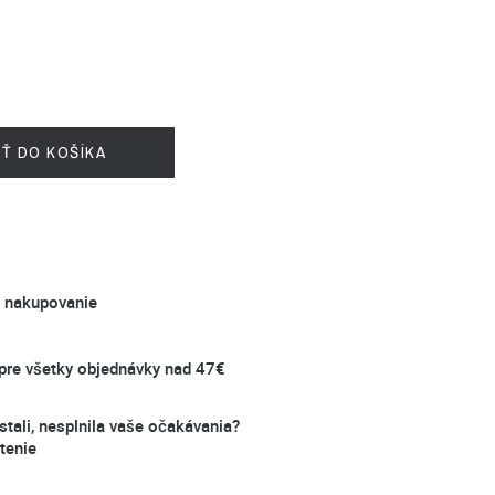
IŤ DO KOŠÍKA
é nakupovanie
re všetky objednávky nad 47€
stali, nesplnila vaše očakávania?
tenie