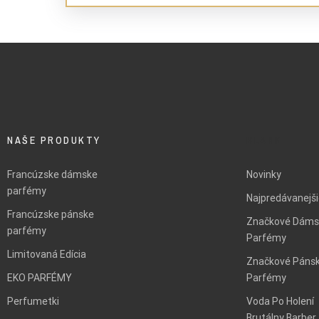
NAŠE PRODUKTY
BLANK
Francúzske dámske
Novinky
parfémy
Najpredávanejš
Francúzske pánske
Značkové Dáms
parfémy
Parfémy
Limitovaná Edícia
Značkové Páns
EKO PARFÉMY
Parfémy
Perfumetki
Voda Po Holení
Brutálny Barber