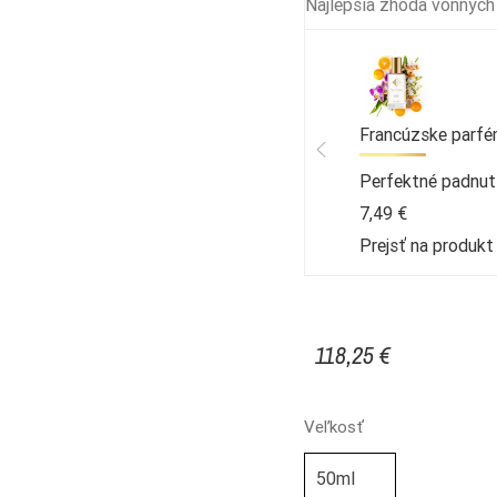
Najlepšia zhoda vonných
Francúzske parfé
Perfektné padnut
7,49 €
Prejsť na produk
118,25 €
Veľkosť
50ml