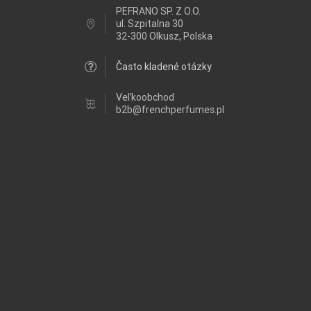
PEFRANO SP. Z O.O.
ul.
Szpitalna 30
32-300 Olkusz, Polska
Často kladené otázky
Veľkoobchod
b2b@frenchperfumes.pl