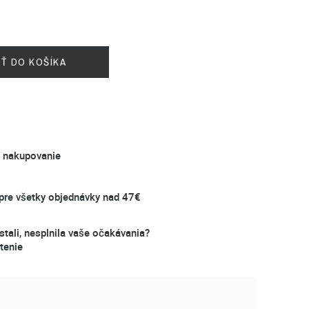
IŤ DO KOŠÍKA
é nakupovanie
re všetky objednávky nad 47€
stali, nesplnila vaše očakávania?
tenie