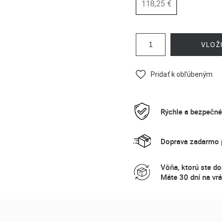
118,25 €
VLOŽ
Pridať k obľúbeným
Rýchle a bezpečn
Doprava zadarmo p
Vôňa, ktorú ste do
Máte 30 dní na vrá