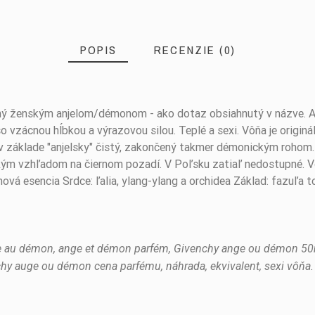
POPIS
RECENZIE (0)
aný ženským anjelom/démonom - ako dotaz obsiahnutý v názve. Au
o vzácnou hĺbkou a výrazovou silou. Teplé a sexi. Vôňa je origin
, v základe "anjelsky" čistý, zakončený takmer démonickým rohom
m vzhľadom na čiernom pozadí. V Poľsku zatiaľ nedostupné. Von
ová esencia Srdce: ľalia, ylang-ylang a orchidea Základ: fazuľa t
ange au démon, ange et démon parfém, Givenchy ange ou démon 5
hy auge ou démon cena parfému, náhrada, ekvivalent, sexi vôňa.