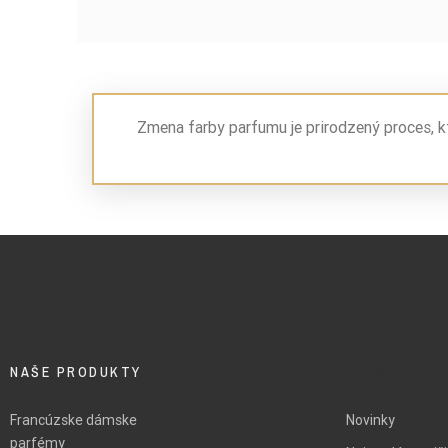
Zmena farby parfumu je prirodzený proces, k
NAŠE PRODUKTY
BLANK
Francúzske dámske
Novinky
parfémy