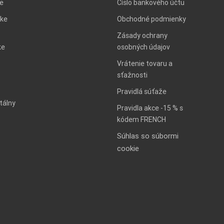
ie
Číslo bankového účtu
ke
Obchodné podmienky
Zásady ochrany
ke
osobných údajov
Vrátenie tovaru a
sťažnosti
Pravidlá súťaže
tálny
Pravidla akce -15 % s
kódem FRENCH
Súhlas so súbormi
cookie