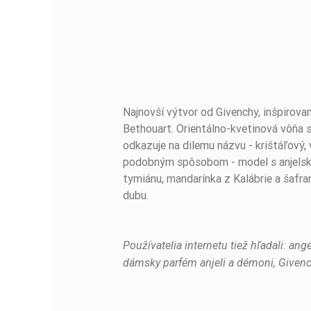
Najnovší výtvor od Givenchy, inšpirov
BUĎTE PRVÝ, KTO NAPÍŠE RECENZIU!
Bethouart. Orientálno-kvetinová vôňa s
odkazuje na dilemu názvu - krištáľový
podobným spôsobom - model s anjelský
tymiánu, mandarínka z Kalábrie a šafran
dubu.
Používatelia internetu tiež hľadali: 
dámsky parfém anjeli a démoni, Givenc