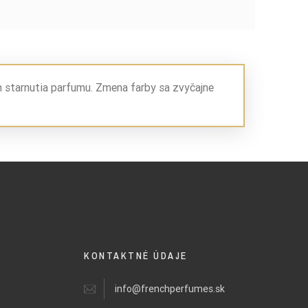
m starnutia parfumu. Zmena farby sa zvyčajne
KONTAKTNÉ ÚDAJE
info@frenchperfumes.sk