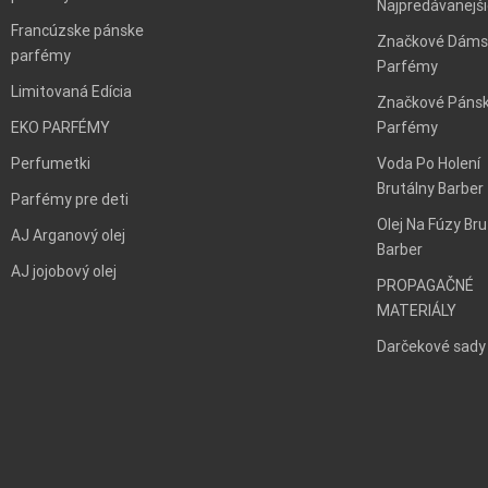
Najpredávanejš
Francúzske pánske
Značkové Dáms
parfémy
Parfémy
Limitovaná Edícia
Značkové Páns
EKO PARFÉMY
Parfémy
Perfumetki
Voda Po Holení
Brutálny Barber
Parfémy pre deti
Olej Na Fúzy Bru
AJ Arganový olej
Barber
AJ jojobový olej
PROPAGAČNÉ
MATERIÁLY
Darčekové sady