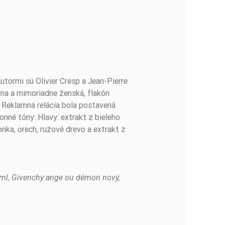
tormi sú Olivier Cresp a Jean-Pierre
álna a mimoriadne ženská, flakón
. Reklamná relácia bola postavená
né tóny: Hlavy: extrakt z bieleho
onka, orech, ružové drevo a extrakt z
0ml, Givenchy ange ou démon nový,