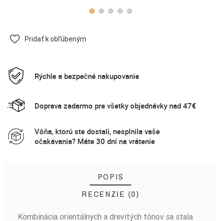
Pridať k obľúbeným
Rýchle a bezpečné nakupovanie
Doprava zadarmo pre všetky objednávky nad 47€
Vôňa, ktorú ste dostali, nesplnila vaše
očakávania? Máte 30 dní na vrátenie
POPIS
RECENZIE (0)
Kombinácia orientálnych a drevitých tónov sa stala
BUĎTE PRVÝ, KTO NAPÍŠE RECENZIU!