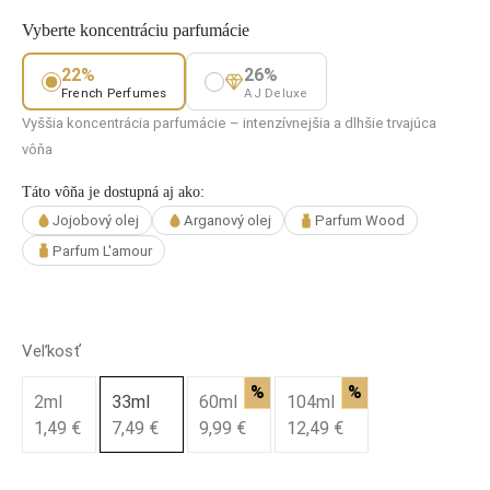
Vyberte koncentráciu parfumácie
22%
26%
French Perfumes
AJ Deluxe
Vyššia koncentrácia parfumácie – intenzívnejšia a dlhšie trvajúca
vôňa
Táto vôňa je dostupná aj ako:
Jojobový olej
Arganový olej
Parfum Wood
Parfum L'amour
Veľkosť
%
%
2ml
33ml
60ml
104ml
1,49 €
7,49 €
9,99 €
12,49 €