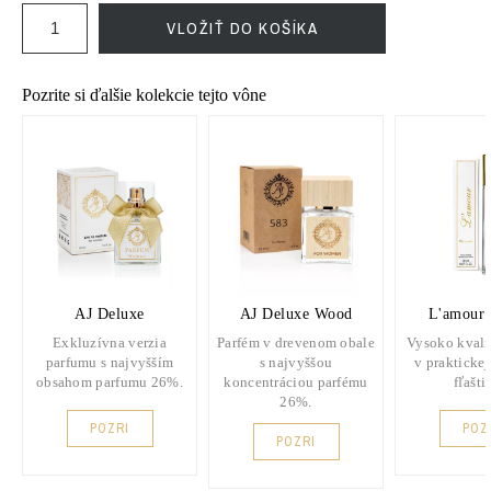
VLOŽIŤ DO KOŠÍKA
Pozrite si ďalšie kolekcie tejto vône
AJ Deluxe
AJ Deluxe Wood
L'amour 
Exkluzívna verzia
Parfém v drevenom obale
Vysoko kvali
parfumu s najvyšším
s najvyššou
v praktickej
obsahom parfumu 26%.
koncentráciou parfému
fľašti
26%.
POZRI
POZ
POZRI