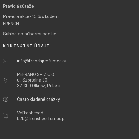
Pravidlá súťaže
Pravidla akce -15 % s kódem
FRENCH
Súhlas so súbormi cookie
KONTAKTNÉ ÚDAJE
info@frenchperfumes.sk
PEFRANO SP. Z O.O.
ul.
Szpitalna 30
32-300 Olkusz, Polska
Často kladené otázky
Veľkoobchod
b2b@frenchperfumes.pl