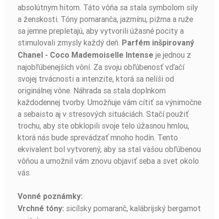
absolútnym hitom. Táto vôňa sa stala symbolom sily
a ženskosti. Tóny pomaranča, jazmínu, pižma a ruže
sa jemne prepletajú, aby vytvorili úžasné pocity a
stimulovali zmysly každý deň.
Parfém inšpirovaný
je jednou z
Chanel - Coco Mademoiselle Intense
najobľúbenejších vôní. Za svoju obľúbenosť vďačí
svojej trvácnosti a intenzite, ktorá sa nelíši od
originálnej vône. Náhrada sa stala doplnkom
každodennej tvorby. Umožňuje vám cítiť sa výnimočne
a sebaisto aj v stresových situáciách. Stačí použiť
trochu, aby ste obklopili svoje telo úžasnou hmlou,
ktorá nás bude sprevádzať mnoho hodín. Tento
ekvivalent bol vytvorený, aby sa stal vašou obľúbenou
vôňou a umožnil vám znovu objaviť seba a svet okolo
vás.
Vonné poznámky:
sicílsky pomaranč, kalábrijský bergamot
Vrchné tóny: