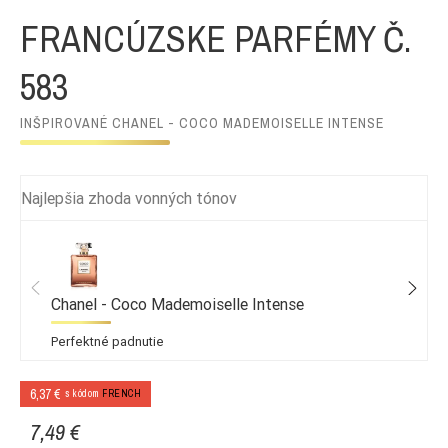
FRANCÚZSKE PARFÉMY Č.
583
INŠPIROVANÉ CHANEL - COCO MADEMOISELLE INTENSE
Najlepšia zhoda vonných tónov
Chanel - Coco Mademoiselle Intense
Perfektné padnutie
6,37 €
s kódom
FRENCH
7,49 €