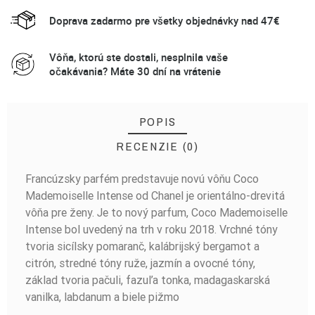
Doprava zadarmo pre všetky objednávky nad 47€
Vôňa, ktorú ste dostali, nesplnila vaše
očakávania? Máte 30 dní na vrátenie
POPIS
RECENZIE (0)
Francúzsky parfém predstavuje novú vôňu Coco
BUĎTE PRVÝ, KTO NAPÍŠE RECENZIU!
Mademoiselle Intense od Chanel je orientálno-drevitá
vôňa pre ženy. Je to nový parfum, Coco Mademoiselle
Intense bol uvedený na trh v roku 2018. Vrchné tóny
tvoria sicílsky pomaranč, kalábrijský bergamot a
citrón, stredné tóny ruže, jazmín a ovocné tóny,
základ tvoria pačuli, fazuľa tonka, madagaskarská
vanilka, labdanum a biele pižmo