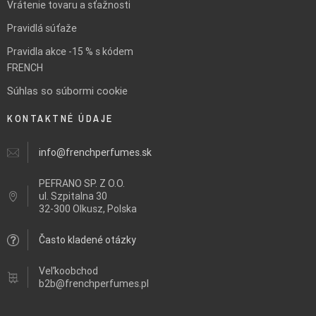
Vrátenie tovaru a sťažnosti
Pravidlá súťaže
Pravidla akce -15 % s kódem
FRENCH
Súhlas so súbormi cookie
KONTAKTNÉ ÚDAJE
info@frenchperfumes.sk
PEFRANO SP. Z O.O.
ul.
Szpitalna 30
32-300 Olkusz, Polska
Často kladené otázky
Veľkoobchod
b2b@frenchperfumes.pl