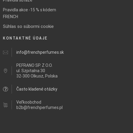
Pravidlá súťaže
Pravidla akce -15 % s kódem
FRENCH
Súhlas so súbormi cookie
KONTAKTNÉ ÚDAJE
info@frenchperfumes.sk
PEFRANO SP. Z O.O.
ul.
Szpitalna 30
32-300 Olkusz, Polska
Často kladené otázky
Veľkoobchod
b2b@frenchperfumes.pl