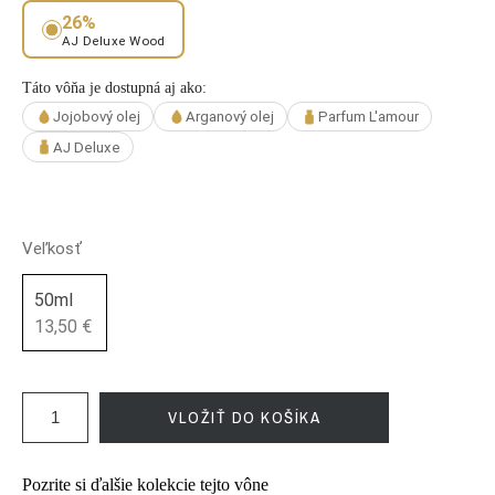
26%
AJ Deluxe Wood
Táto vôňa je dostupná aj ako:
Jojobový olej
Arganový olej
Parfum L'amour
AJ Deluxe
Veľkosť
50ml
13,50 €
VLOŽIŤ DO KOŠÍKA
Pozrite si ďalšie kolekcie tejto vône