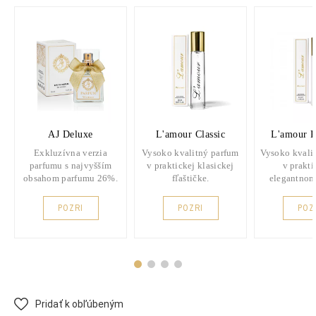
AJ Deluxe
L'amour Classic
L'amour 
Exkluzívna verzia
Vysoko kvalitný parfum
Vysoko kvali
parfumu s najvyšším
v praktickej klasickej
v prakt
obsahom parfumu 26%.
fľaštičke.
elegantnom
POZRI
POZRI
POZ
Pridať k obľúbeným