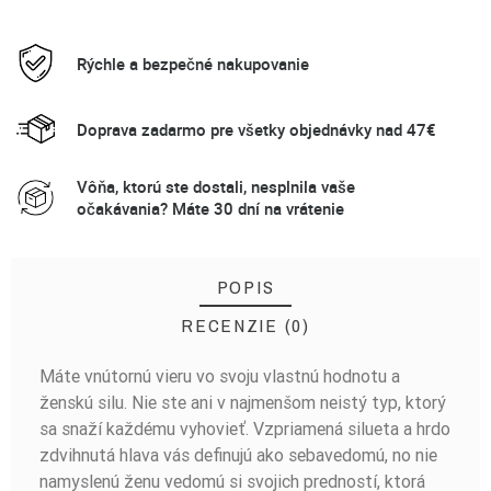
Rýchle a bezpečné nakupovanie
Doprava zadarmo pre všetky objednávky nad 47€
Vôňa, ktorú ste dostali, nesplnila vaše
očakávania? Máte 30 dní na vrátenie
POPIS
RECENZIE (0)
Máte vnútornú vieru vo svoju vlastnú hodnotu a
BUĎTE PRVÝ, KTO NAPÍŠE RECENZIU!
ženskú silu. Nie ste ani v najmenšom neistý typ, ktorý
sa snaží každému vyhovieť. Vzpriamená silueta a hrdo
zdvihnutá hlava vás definujú ako sebavedomú, no nie
namyslenú ženu vedomú si svojich predností, ktorá