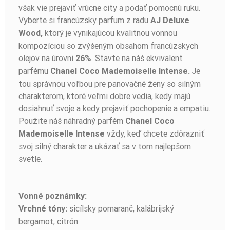
však vie prejaviť vrúcne city a podať pomocnú ruku.
Vyberte si francúzsky parfum z radu
AJ Deluxe
ktorý je vynikajúcou kvalitnou vonnou
Wood,
kompozíciou so zvýšeným obsahom francúzskych
olejov na úrovni
. Stavte na náš ekvivalent
26%
parfému
Je
Chanel Coco Mademoiselle Intense.
tou správnou voľbou pre panovačné ženy so silným
charakterom, ktoré veľmi dobre vedia, kedy majú
dosiahnuť svoje a kedy prejaviť pochopenie a empatiu.
Použite náš náhradný parfém
Chanel Coco
vždy, keď chcete zdôrazniť
Mademoiselle Intense
svoj silný charakter a ukázať sa v tom najlepšom
svetle.
Vonné poznámky:
sicílsky pomaranč, kalábrijský
Vrchné tóny:
bergamot, citrón