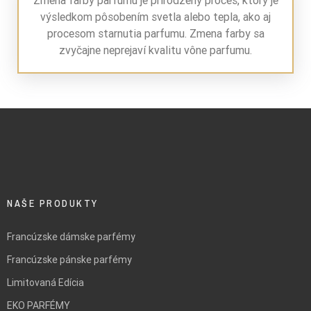
Zmena farby parfumu je prirodzený proces, ktorý je
výsledkom pôsobením svetla alebo tepla, ako aj
procesom starnutia parfumu. Zmena farby sa
zvyčajne neprejaví kvalitu vône parfumu.
NAŠE PRODUKTY
Francúzske dámske parfémy
Francúzske pánske parfémy
Limitovaná Edícia
EKO PARFÉMY