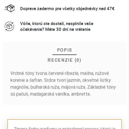
Doprava zadarmo pre všetky objednávky nad 47€
Vôňa, ktorú ste dostali, nesplnila vaše
očakávania? Máte 30 dní na vrátenie
POPIS
RECENZIE (0)
Vrchné tóny tvoria červené ríbezle, mailna, ružové
BUĎTE PRVÝ, KTO NAPÍŠE RECENZIU!
korenie a šafran. Srdce tvorí jazmín, okvetné lístky
magnólie, bulharská ruža, májová ruža. Základné tóny
sú pačuli, madagarská vanilka, ambrette.