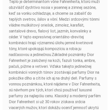
Teplo je determinantom vône Fahrenheita, ktorú muži
obzvlášť dychtivo nosia v jesennej a zimnej sezóne,
keď sa vonku ochladzuje, a chceme sa zabaliť do
teplých svetrov, šálov a vôní. Medzi srdcovými tónmi
vládne muškátový oriešok, zimolez, karafiát,
santalové drevo, fialový list, jazmín, konvalinky a
céder. V tejto expresívnej orientálno-drevitej
kombinácii hrajú významnú úlohu jemné kvetinové
tóny, ktoré upokojujú kompozíciu a robia ju
nadčasovou a jedinečnou.Základné poznámky Dior
Fahrenheit je založený na koži, fazuli tonka, ambre,
pačuli, pižme a vetiveri. Vďaka takejto jedinečnej
kombinácii vonných tónov zostávajú parfumy Dior na
pokožke dlho a cítite ich aj na druhý deň. Parfumy s
vonnou poznámkou, ktoré nájdeme v Dior Fahrenheita,
sú návrhom pre tých, ktorí chcú používať luxusné
parfumy za najlepšiu cenu. Klasický a moderný parfém
Dior Fahrenheit si už 30 rokov získava srdcia
viacerých mužov, ktorí dokážu oceniť jemnosť ukrytú