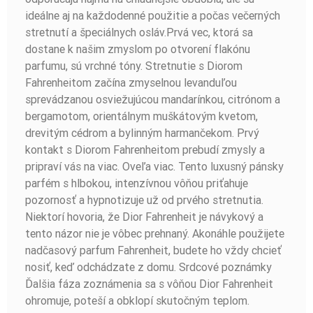
ideálne aj na každodenné použitie a počas večerných
stretnutí a špeciálnych osláv.Prvá vec, ktorá sa
dostane k našim zmyslom po otvorení flakónu
parfumu, sú vrchné tóny. Stretnutie s Diorom
Fahrenheitom začína zmyselnou levanduľou
sprevádzanou osviežujúcou mandarínkou, citrónom a
bergamotom, orientálnym muškátovým kvetom,
drevitým cédrom a bylinným harmančekom. Prvý
kontakt s Diorom Fahrenheitom prebudí zmysly a
pripraví vás na viac. Oveľa viac. Tento luxusný pánsky
parfém s hlbokou, intenzívnou vôňou priťahuje
pozornosť a hypnotizuje už od prvého stretnutia.
Niektorí hovoria, že Dior Fahrenheit je návykový a
tento názor nie je vôbec prehnaný. Akonáhle použijete
nadčasový parfum Fahrenheit, budete ho vždy chcieť
nosiť, keď odchádzate z domu. Srdcové poznámky
Ďalšia fáza zoznámenia sa s vôňou Dior Fahrenheit
ohromuje, poteší a obklopí skutočným teplom.