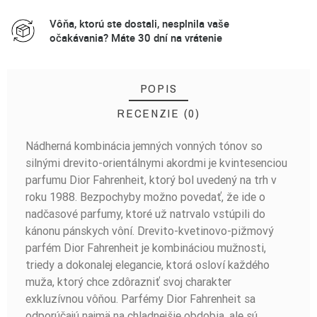
Vôňa, ktorú ste dostali, nesplnila vaše
očakávania? Máte 30 dní na vrátenie
POPIS
RECENZIE (0)
Nádherná kombinácia jemných vonných tónov so
BUĎTE PRVÝ, KTO NAPÍŠE RECENZIU!
silnými drevito-orientálnymi akordmi je kvintesenciou
parfumu Dior Fahrenheit, ktorý bol uvedený na trh v
roku 1988. Bezpochyby možno povedať, že ide o
nadčasové parfumy, ktoré už natrvalo vstúpili do
kánonu pánskych vôní. Drevito-kvetinovo-pižmový
parfém Dior Fahrenheit je kombináciou mužnosti,
triedy a dokonalej elegancie, ktorá osloví každého
muža, ktorý chce zdôrazniť svoj charakter
exkluzívnou vôňou. Parfémy Dior Fahrenheit sa
odporúčajú najmä na chladnejšie obdobia, ale sú