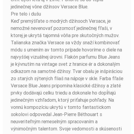
jedinečnej vône džínsov Versace Blue.
Pre telo i dušu
Keď premýšľate o modrých džínsoch Versace, je
nemožné nevenovať pozornosť jedinečnej fľaši, v
ktorej je ukrytá tajomná vôňa pre skutočných mužov.
Talianska značka Versace sa vždy snaží kombinovať
módu s umením av tomto prípade hovoríme o diele na
najvyššej vizuálnej úrovni. Flakón parfumu Blue Jeans
je kývnutím na vintage svet z hranice ér a dokonalým
odkazom na samotné džínsy. Tvar obalu je inšpiráciou
zo starých sýtených fliaš na nápoje v skle. Farba fľaše
Versace Blue Jeans pripomína klasické džínsy a zlaté
prvky dodávajú celku triedu a dokonale ho dopĺňajú
jedinečným vzhľadom, ktorý priťahuje pohľady. Na
vonnú kompozíciu ukrytú v tomto fantastickom
sokolovi odpovedal Jean-Pierre Béthouart s
neuveriteľným remeselným spracovaním a
výnimočným talentom. Svoje vedomosti a skúsenosti