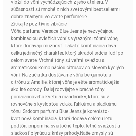
vložil do vôní vychádzajúcich z jeho ateliéru. V
súčasnosti sú mnohé z nich svetovými bestsellermi
dobre známymi vo svete parfumérie.
Získajte pozitívne vibrácie
Vôňa parfumu Versace Blue Jeans je nezvyčajnou
kombináciou sviežich vôní s výraznými tónmi vône,
ktoré dodávajú mužnosť. Takáto kombinácia dáva
celku jedinečný charakter, ktorý ukradol srdcia ľudí po
celom svete. Vrchné tóny sú veľmi sviežou a
aromatickou kombináciou citrusov so slovom kyslých
vôní. Na začiatku dostávame vôňu bergamotu a
citrónu z Amalfie, ktorej vôňa je ešte aromatickejšia
ako iné odrody. Ďalej rozvíjajte vibračné tóny
pomarančového kvetu a mandarínky, ktoré sú v
rovnováhe s kyslosťou vďaka ľahkému a sladkému
tónu. Srdcom parfumu Blue Jeans je korenisto-
kvetinová kombinácia, ktorá dodáva celému letu
podtón, pripomína sviatočné teplo, letnú sviežosť a
sladkosť plynúcu z krásy prírody.Naše zmysly sú