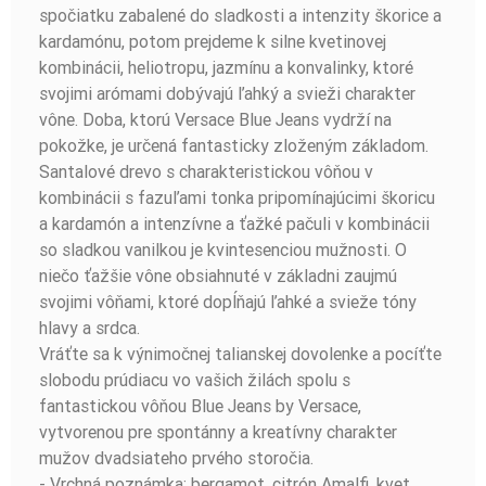
spočiatku zabalené do sladkosti a intenzity škorice a
kardamónu, potom prejdeme k silne kvetinovej
kombinácii, heliotropu, jazmínu a konvalinky, ktoré
svojimi arómami dobývajú ľahký a svieži charakter
vône. Doba, ktorú Versace Blue Jeans vydrží na
pokožke, je určená fantasticky zloženým základom.
Santalové drevo s charakteristickou vôňou v
kombinácii s fazuľami tonka pripomínajúcimi škoricu
a kardamón a intenzívne a ťažké pačuli v kombinácii
so sladkou vanilkou je kvintesenciou mužnosti. O
niečo ťažšie vône obsiahnuté v základni zaujmú
svojimi vôňami, ktoré dopĺňajú ľahké a svieže tóny
hlavy a srdca.
Vráťte sa k výnimočnej talianskej dovolenke a pocíťte
slobodu prúdiacu vo vašich žilách spolu s
fantastickou vôňou Blue Jeans by Versace,
vytvorenou pre spontánny a kreatívny charakter
mužov dvadsiateho prvého storočia.
- Vrchná poznámka: bergamot, citrón Amalfi, kvet