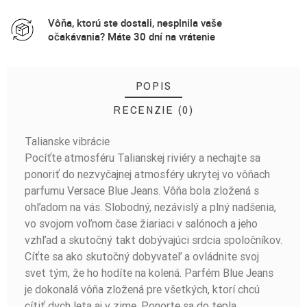
Vôňa, ktorú ste dostali, nesplnila vaše
očakávania? Máte 30 dní na vrátenie
POPIS
RECENZIE (0)
Talianske vibrácie
BUĎTE PRVÝ, KTO NAPÍŠE RECENZIU!
Pocíťte atmosféru Talianskej riviéry a nechajte sa
ponoriť do nezvyčajnej atmosféry ukrytej vo vôňach
parfumu Versace Blue Jeans. Vôňa bola zložená s
ohľadom na vás. Slobodný, nezávislý a plný nadšenia,
vo svojom voľnom čase žiariaci v salónoch a jeho
vzhľad a skutočný takt dobývajúci srdcia spoločníkov.
Cíťte sa ako skutočný dobyvateľ a ovládnite svoj
svet tým, že ho hodíte na kolená. Parfém Blue Jeans
je dokonalá vôňa zložená pre všetkých, ktorí chcú
cítiť dych leta aj v zime. Ponorte sa do tepla