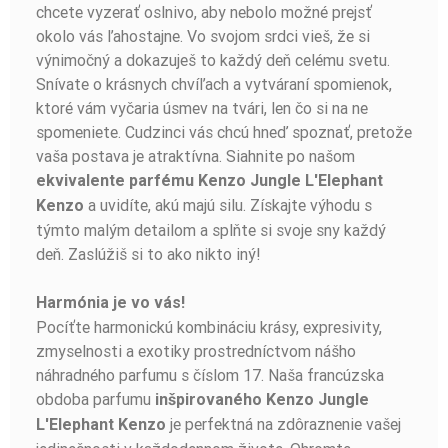
chcete vyzerať oslnivo, aby nebolo možné prejsť
okolo vás ľahostajne. Vo svojom srdci vieš, že si
výnimočný a dokazuješ to každý deň celému svetu.
Snívate o krásnych chvíľach a vytváraní spomienok,
ktoré vám vyčaria úsmev na tvári, len čo si na ne
spomeniete. Cudzinci vás chcú hneď spoznať, pretože
vaša postava je atraktívna. Siahnite po našom
ekvivalente parfému Kenzo Jungle L'Elephant
a uvidíte, akú majú silu. Získajte výhodu s
Kenzo
týmto malým detailom a splňte si svoje sny každý
deň. Zaslúžiš si to ako nikto iný!
Harmónia je vo vás!
Pocíťte harmonickú kombináciu krásy, expresivity,
zmyselnosti a exotiky prostredníctvom nášho
náhradného parfumu s číslom 17. Naša francúzska
obdoba parfumu
inšpirovaného Kenzo Jungle
je perfektná na zdôraznenie vašej
L'Elephant Kenzo