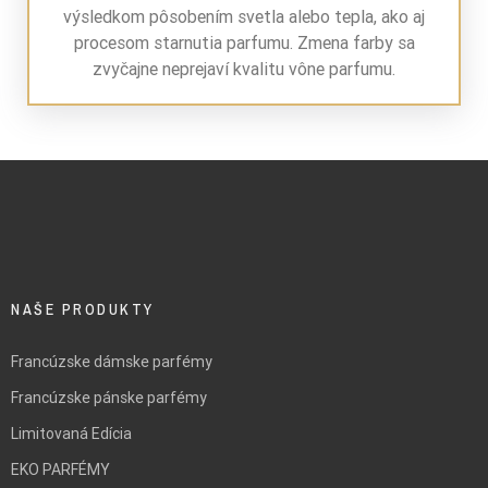
výsledkom pôsobením svetla alebo tepla, ako aj
procesom starnutia parfumu. Zmena farby sa
zvyčajne neprejaví kvalitu vône parfumu.
NAŠE PRODUKTY
Francúzske dámske parfémy
Francúzske pánske parfémy
Limitovaná Edícia
EKO PARFÉMY