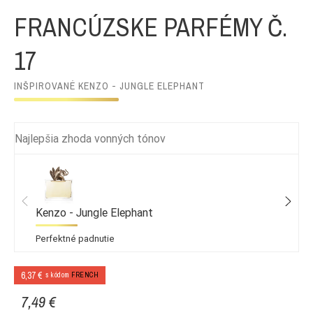
FRANCÚZSKE PARFÉMY Č.
17
INŠPIROVANÉ KENZO - JUNGLE ELEPHANT
Najlepšia zhoda vonných tónov
Kenzo - Jungle Elephant
Perfektné padnutie
6,37 €
s kódom
FRENCH
7,49 €