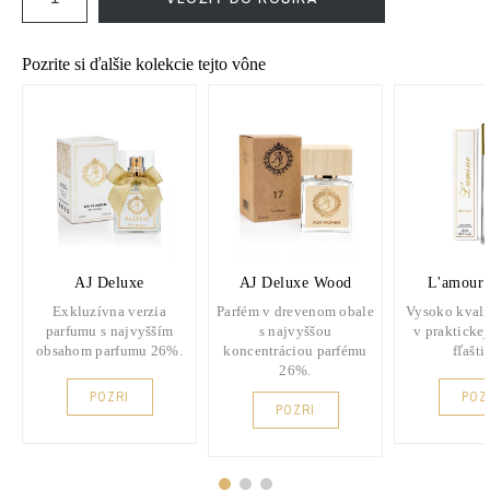
Pozrite si ďalšie kolekcie tejto vône
AJ Deluxe
AJ Deluxe Wood
L'amour 
Exkluzívna verzia
Parfém v drevenom obale
Vysoko kvali
parfumu s najvyšším
s najvyššou
v praktickej
obsahom parfumu 26%.
koncentráciou parfému
fľašti
26%.
POZRI
POZ
POZRI