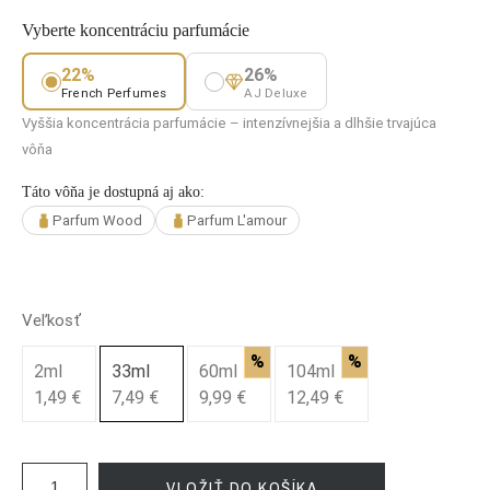
Vyberte koncentráciu parfumácie
22%
26%
French Perfumes
AJ Deluxe
Vyššia koncentrácia parfumácie – intenzívnejšia a dlhšie trvajúca
vôňa
Táto vôňa je dostupná aj ako:
Parfum Wood
Parfum L'amour
Veľkosť
%
%
2ml
33ml
60ml
104ml
1,49 €
7,49 €
9,99 €
12,49 €
VLOŽIŤ DO KOŠÍKA