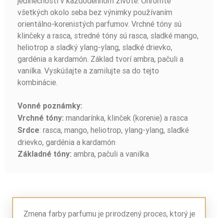
jedinečnosti v každodennom živote. Ohromte
všetkých okolo seba bez výnimky používaním
orientálno-korenistých parfumov. Vrchné tóny sú
klinčeky a rasca, stredné tóny sú rasca, sladké mango,
heliotrop a sladký ylang-ylang, sladké drievko,
gardénia a kardamón. Základ tvorí ambra, pačuli a
vanilka. Vyskúšajte a zamilujte sa do tejto
kombinácie.
Vonné poznámky:
mandarínka, klinček (korenie) a rasca
Vrchné tóny:
: rasca, mango, heliotrop, ylang-ylang, sladké
Srdce
drievko, gardénia a kardamón
ambra, pačuli a vanilka
Základné tóny:
Zmena farby parfumu je prirodzený proces, ktorý je