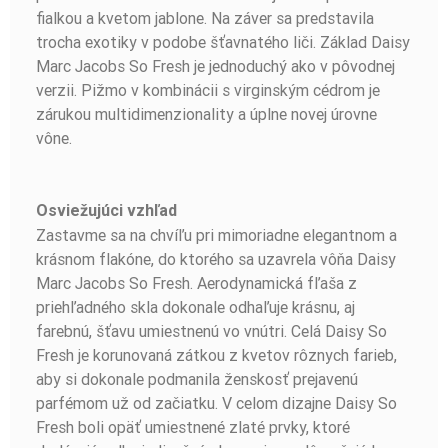
fialkou a kvetom jablone. Na záver sa predstavila
trocha exotiky v podobe šťavnatého liči. Základ Daisy
Marc Jacobs So Fresh je jednoduchý ako v pôvodnej
verzii. Pižmo v kombinácii s virginským cédrom je
zárukou multidimenzionality a úplne novej úrovne
vône.
Osviežujúci vzhľad
Zastavme sa na chvíľu pri mimoriadne elegantnom a
krásnom flakóne, do ktorého sa uzavrela vôňa Daisy
Marc Jacobs So Fresh. Aerodynamická fľaša z
priehľadného skla dokonale odhaľuje krásnu, aj
farebnú, šťavu umiestnenú vo vnútri. Celá Daisy So
Fresh je korunovaná zátkou z kvetov rôznych farieb,
aby si dokonale podmanila ženskosť prejavenú
parfémom už od začiatku. V celom dizajne Daisy So
Fresh boli opäť umiestnené zlaté prvky, ktoré