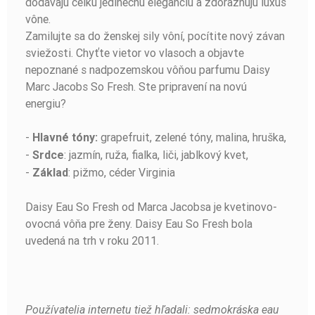
dodávajú celku jedinečnú eleganciu a zdôrazňujú luxus
vône.
Zamilujte sa do ženskej sily vôní, pocítite nový závan
sviežosti. Chyťte vietor vo vlasoch a objavte
nepoznané s nadpozemskou vôňou parfumu Daisy
Marc Jacobs So Fresh. Ste pripravení na novú
energiu?
-
grapefruit, zelené tóny, malina, hruška,
Hlavné tóny:
-
: jazmín, ruža, fialka, liči, jablkový kvet,
Srdce
-
: pižmo, céder Virginia
Základ
Daisy Eau So Fresh od Marca Jacobsa je kvetinovo-
ovocná vôňa pre ženy. Daisy Eau So Fresh bola
uvedená na trh v roku 2011.
Používatelia internetu tiež hľadali: sedmokráska eau