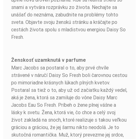
snami a vytvára rozprávku zo života. Nechajte sa
unášať do neznáma, zabudnite na problémy tohto
sveta. Objavte svoju ženskú stránku a kráčajte po
cestách života spolu s mladistvou energiou Daisy So
Fresh.
Ženskosť uzamknutá v parfume
Marc Jacobs sa postaral o to, aby prvé chvíle
strávené v náručí Daisy So Fresh boli čarovnou cestou
po mimoriadne krásnych lúkach plných kvetov.
Postaral sa tiež o to, aby už od začiatku každý vedel,
aká je žena, ktorá sa zamiluje do vône Daisy Marc
Jacobs Eau So Fresh. Príbeh o žene plnej vášne a
lásky k svetu. Žena, ktorá vie, čo chce a celý svoj
život zakladá na snoch, ktoré realizuje s takou veľkou
gráciou a gráciou, že jej šarmu nikto neodolá. Je to
skutočná romantička. Muž, ktorý prevezme jej srdce,