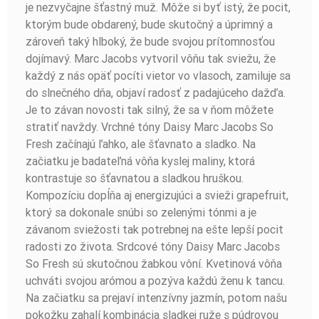
je nezvyčajne šťastný muž. Môže si byť istý, že pocit,
ktorým bude obdarený, bude skutočný a úprimný a
zároveň taký hlboký, že bude svojou prítomnosťou
dojímavý. Marc Jacobs vytvoril vôňu tak sviežu, že
každý z nás opäť pocíti vietor vo vlasoch, zamiluje sa
do slnečného dňa, objaví radosť z padajúceho dažďa.
Je to závan novosti tak silný, že sa v ňom môžete
stratiť navždy. Vrchné tóny Daisy Marc Jacobs So
Fresh začínajú ľahko, ale šťavnato a sladko. Na
začiatku je badateľná vôňa kyslej maliny, ktorá
kontrastuje so šťavnatou a sladkou hruškou.
Kompozíciu dopĺňa aj energizujúci a svieži grapefruit,
ktorý sa dokonale snúbi so zelenými tónmi a je
závanom sviežosti tak potrebnej na ešte lepší pocit
radosti zo života. Srdcové tóny Daisy Marc Jacobs
So Fresh sú skutočnou žabkou vôní. Kvetinová vôňa
uchváti svojou arómou a pozýva každú ženu k tancu.
Na začiatku sa prejaví intenzívny jazmín, potom našu
pokožku zahalí kombinácia sladkej ruže s púdrovou