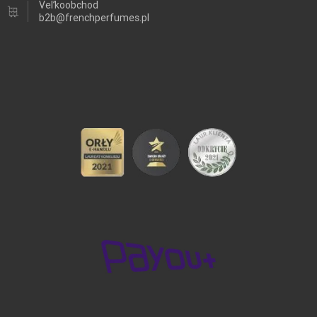
Veľkoobchod
b2b@frenchperfumes.pl