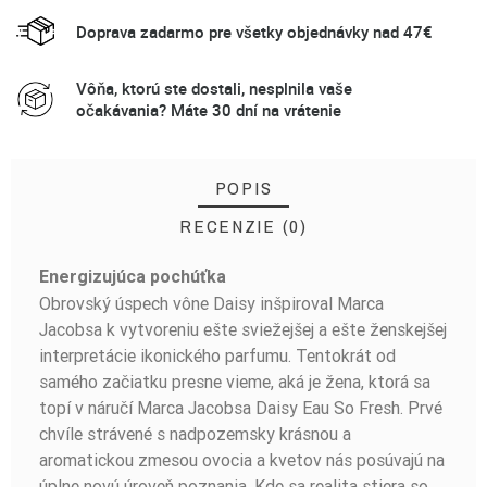
Doprava zadarmo pre všetky objednávky nad 47€
Vôňa, ktorú ste dostali, nesplnila vaše
očakávania? Máte 30 dní na vrátenie
POPIS
RECENZIE (0)
Energizujúca pochúťka
BUĎTE PRVÝ, KTO NAPÍŠE RECENZIU!
Obrovský úspech vône Daisy inšpiroval Marca
Jacobsa k vytvoreniu ešte sviežejšej a ešte ženskejšej
interpretácie ikonického parfumu. Tentokrát od
samého začiatku presne vieme, aká je žena, ktorá sa
topí v náručí Marca Jacobsa Daisy Eau So Fresh. Prvé
chvíle strávené s nadpozemsky krásnou a
aromatickou zmesou ovocia a kvetov nás posúvajú na
úplne novú úroveň poznania. Kde sa realita stiera so