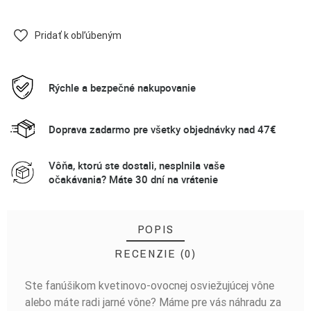
Pridať k obľúbeným
Rýchle a bezpečné nakupovanie
Doprava zadarmo pre všetky objednávky nad 47€
Vôňa, ktorú ste dostali, nesplnila vaše
očakávania? Máte 30 dní na vrátenie
POPIS
RECENZIE (0)
Ste fanúšikom kvetinovo-ovocnej osviežujúcej vône
BUĎTE PRVÝ, KTO NAPÍŠE RECENZIU!
alebo máte radi jarné vône? Máme pre vás náhradu za