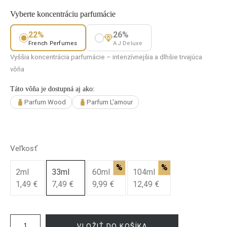
Vyberte koncentráciu parfumácie
22%
26%
French Perfumes
AJ Deluxe
Vyššia koncentrácia parfumácie – intenzívnejšia a dlhšie trvajúca
vôňa
Táto vôňa je dostupná aj ako:
Parfum Wood
Parfum L'amour
Veľkosť
%
%
2ml
33ml
60ml
104ml
1,49 €
7,49 €
9,99 €
12,49 €
VLOŽIŤ DO KOŠÍKA