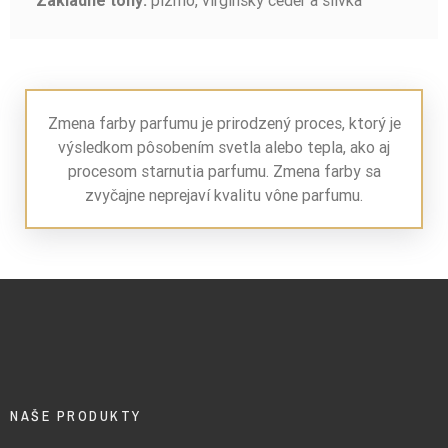
pižmo, virgínsky céder a slivka
Základné tóny:
Zmena farby parfumu je prirodzený proces, ktorý je
výsledkom pôsobením svetla alebo tepla, ako aj
procesom starnutia parfumu. Zmena farby sa
zvyčajne neprejaví kvalitu vône parfumu.
NAŠE PRODUKTY