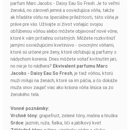
parfum Marc Jacobs - Daisy Eau So Fresh. Je to veľmi
ženská, no zároveň jemná a osviežujúca vôňa, takže
ak hľadáte vôňu na špeciálne príležitosti, táto vôňa je
práve pre vás. Užívajte si život voňajúc svojou
obľúbenou vôňou alebo môžete objavovať nové vône,
ktoré k vám pritiahnu ostatných. Môžete rozkvitnúť
jarnými osviežujúcimi kvetinovo - ovocnými vôňami,
ktoré sú určené pre ženy, ktoré obľubujú aj parfumy s
nádychom korenia. Dnes môžete voňať kvitnutím jari,
no nie je to nádhera?
Ekvivalent parfumu
Marc
, je tiež vôňou, ktorú
Jacobs - Daisy Eau So Fresh
muži milujú na ženách, ktoré sa im páčia, a čo dokáže
muža snov zaujať viac ako krásna vôňa linúca sa zo
ženského tela.
Vonné poznámky:
grapefruit, zelené tóny, malina a hruška
Vrchné tóny:
: jazmín, ruža, fialka, liči a jablkový kvet
Srdce