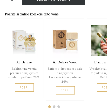
Pozrite si ďalšie kolekcie tejto vône
AJ Deluxe
AJ Deluxe Wood
L'amour 
Exkluzívna verzia
Parfém v drevenom obale
Vysoko kvali
parfumu s najvyšším
s najvyššou
v praktickej
obsahom parfumu 26%.
koncentráciou parfému
fľašti
26%.
POZRI
POZ
POZRI