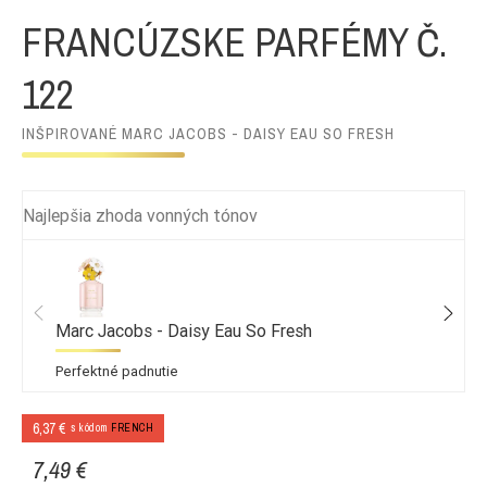
FRANCÚZSKE PARFÉMY Č.
122
INŠPIROVANÉ MARC JACOBS - DAISY EAU SO FRESH
Najlepšia zhoda vonných tónov
Marc Jacobs - Daisy Eau So Fresh
Perfektné padnutie
6,37 €
s kódom
FRENCH
7,49 €