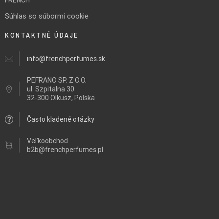
FRENCH
Súhlas so súbormi cookie
KONTAKTNÉ ÚDAJE
info@frenchperfumes.sk
PEFRANO SP. Z O.O.
ul.
Szpitalna 30
32-300 Olkusz, Polska
Často kladené otázky
Veľkoobchod
b2b@frenchperfumes.pl