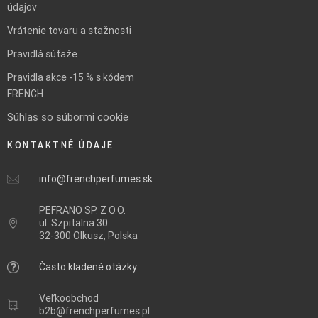
údajov
Vrátenie tovaru a sťažnosti
Pravidlá súťaže
Pravidla akce -15 % s kódem
FRENCH
Súhlas so súbormi cookie
KONTAKTNÉ ÚDAJE
info@frenchperfumes.sk
PEFRANO SP. Z O.O.
ul.
Szpitalna 30
32-300 Olkusz, Polska
Často kladené otázky
Veľkoobchod
b2b@frenchperfumes.pl