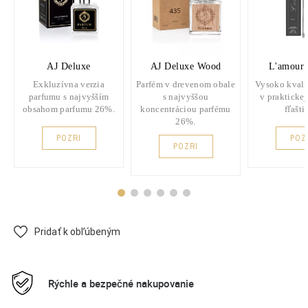
AJ Deluxe
AJ Deluxe Wood
L'amour 
Exkluzívna verzia
Parfém v drevenom obale
Vysoko kvali
parfumu s najvyšším
s najvyššou
v praktickej
obsahom parfumu 26%.
koncentráciou parfému
fľašti
26%.
POZRI
POZ
POZRI
Pridať k obľúbeným
Rýchle a bezpečné nakupovanie