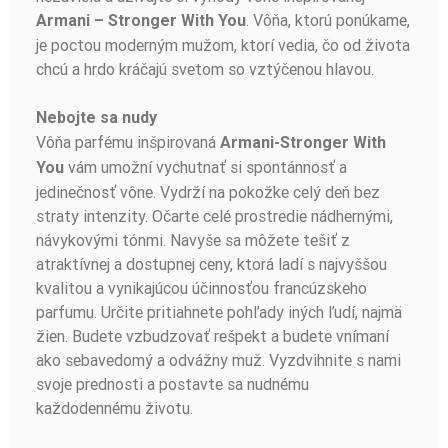
. Vôňa, ktorú ponúkame,
Armani – Stronger With You
je poctou moderným mužom, ktorí vedia, čo od života
chcú a hrdo kráčajú svetom so vztýčenou hlavou.
Nebojte sa nudy
Vôňa parfému inšpirovaná
Armani-Stronger With
vám umožní vychutnať si spontánnosť a
You
jedinečnosť vône. Vydrží na pokožke celý deň bez
straty intenzity. Očarte celé prostredie nádhernými,
návykovými tónmi. Navyše sa môžete tešiť z
atraktívnej a dostupnej ceny, ktorá ladí s najvyššou
kvalitou a vynikajúcou účinnosťou francúzskeho
parfumu. Určite pritiahnete pohľady iných ľudí, najmä
žien. Budete vzbudzovať rešpekt a budete vnímaní
ako sebavedomý a odvážny muž. Vyzdvihnite s nami
svoje prednosti a postavte sa nudnému
každodennému životu.