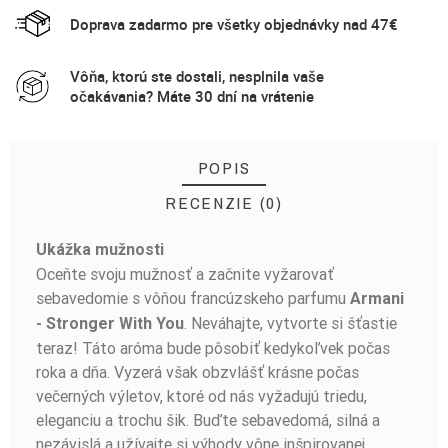
Doprava zadarmo pre všetky objednávky nad 47€
Vôňa, ktorú ste dostali, nesplnila vaše
očakávania? Máte 30 dní na vrátenie
POPIS
RECENZIE (0)
Ukážka mužnosti
BUĎTE PRVÝ, KTO NAPÍŠE RECENZIU!
Oceňte svoju mužnosť a začnite vyžarovať
sebavedomie s vôňou francúzskeho parfumu
Armani
. Neváhajte, vytvorte si šťastie
- Stronger With You
teraz! Táto aróma bude pôsobiť kedykoľvek počas
roka a dňa. Vyzerá však obzvlášť krásne počas
večerných výletov, ktoré od nás vyžadujú triedu,
eleganciu a trochu šik. Buďte sebavedomá, silná a
nezávislá a užívajte si výhody vône inšpirovanej