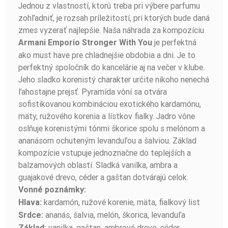
Jednou z vlastností, ktorú treba pri výbere parfumu
zohľadniť, je rozsah príležitostí, pri ktorých bude daná
zmes vyzerať najlepšie. Naša náhrada za kompozíciu
je perfektná
Armani Emporio Stronger With You
ako must have pre chladnejšie obdobia a dni. Je to
perfektný spoločník do kancelárie aj na večer v klube.
Jeho sladko korenistý charakter určite nikoho nenechá
ľahostajne prejsť. Pyramída vôní sa otvára
sofistikovanou kombináciou exotického kardamónu,
mäty, ružového korenia a lístkov fialky. Jadro vône
oslňuje korenistými tónmi škorice spolu s melónom a
ananásom ochuteným levanduľou a šalviou. Základ
kompozície vstupuje jednoznačne do teplejších a
balzamových oblastí. Sladká vanilka, ambra a
guajakové drevo, céder a gaštan dotvárajú celok.
Vonné poznámky:
kardamón, ružové korenie, mäta, fialkový list
Hlava:
ananás, šalvia, melón, škorica, levanduľa
Srdce:
vanilka, gaštan, ambrové drevo, céder,
Základ: