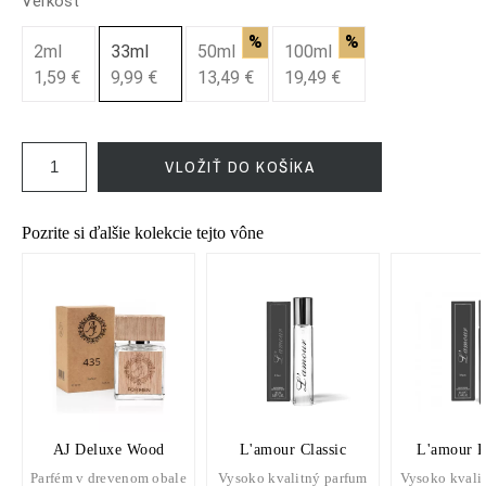
Veľkosť
%
%
2ml
33ml
50ml
100ml
1,59 €
9,99 €
13,49 €
19,49 €
VLOŽIŤ DO KOŠÍKA
Pozrite si ďalšie kolekcie tejto vône
AJ Deluxe Wood
L'amour Classic
L'amour 
Parfém v drevenom obale
Vysoko kvalitný parfum
Vysoko kvali