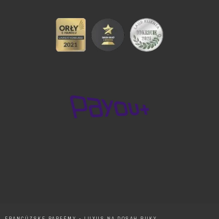
FRANCÚZSKE PARFÉMY - LUXUS NA DOSAH RUKY