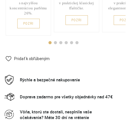
s najvyššou
v praktickej klasickej
v prakt
koncentráciou parfému
fľaštičke.
elegantnom
26%.
POZRI
POZ
POZRI
Pridať k obľúbeným
Rýchle a bezpečné nakupovanie
Doprava zadarmo pre všetky objednávky nad 47€
Vôňa, ktorú ste dostali, nesplnila vaše
očakávania? Máte 30 dní na vrátenie