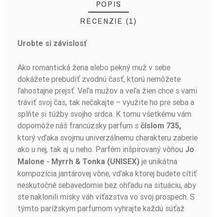
POPIS
RECENZIE (1)
Urobte si závislosť
0neiratax1a
2024-09-25
Ako romantická žena alebo pekný muž v sebe
dokážete prebudiť zvodnú časť, ktorú nemôžete
skvelé
ľahostajne prejsť. Veľa mužov a veľa žien chce s vami
neviem čo som čakala, do parfémov sa nevyznám ale
tráviť svoj čas, tak nečakajte – využite ho pre seba a
skúsila som šťastie a ostala som veľmi príjemne
splňte si túžby svojho srdca. K tomu všetkému vám
prekvapená, vôňa vydržala celý deň a originál som síce v
dopomôže náš francúzsky parfum s
číslom 735,
ruke nedržala ale s vôňou som nesmierne spokojná
ktorý vďaka svojmu univerzálnemu charakteru zaberie
Czy ta opinia była pomocna?
NAHLÁSIŤ ZNEUŽITIE
ako u nej, tak aj u neho. Parfém inšpirovaný vôňou
Jo
TAK
NIE
je unikátna
Malone - Myrrh & Tonka (UNISEX)
kompozícia jantárovej vône, vďaka ktorej budete cítiť
neskutočné sebavedomie bez ohľadu na situáciu, aby
ste naklonili misky váh víťazstva vo svoj prospech. S
NAPISZ OPINIĘ!
týmto parížskym parfumom vyhrajte každú súťaž