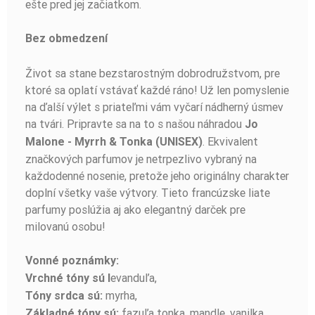
ešte pred jej začiatkom.
Bez obmedzení
Život sa stane bezstarostným dobrodružstvom, pre
ktoré sa oplatí vstávať každé ráno! Už len pomyslenie
na ďalší výlet s priateľmi vám vyčarí nádherný úsmev
na tvári. Pripravte sa na to s našou náhradou
Jo
. Ekvivalent
Malone - Myrrh & Tonka (UNISEX)
značkových parfumov je netrpezlivo vybraný na
každodenné nosenie, pretože jeho originálny charakter
doplní všetky vaše výtvory. Tieto francúzske liate
parfumy poslúžia aj ako elegantný darček pre
milovanú osobu!
Vonné poznámky:
evanduľa,
Vrchné tóny sú l
myrha,
Tóny srdca sú:
fazuľa tonka, mandle, vanilka
Základné tóny sú: