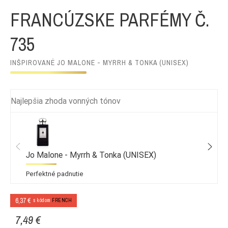
FRANCÚZSKE PARFÉMY Č.
735
INŠPIROVANÉ JO MALONE - MYRRH & TONKA (UNISEX)
Najlepšia zhoda vonných tónov
Jo Malone - Myrrh & Tonka (UNISEX)
Perfektné padnutie
6,37 €
s kódom
FRENCH
7,49 €