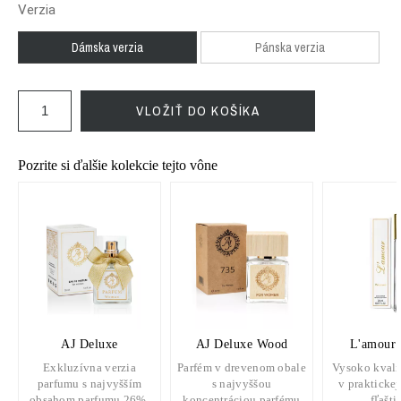
Verzia
Dámska verzia
Pánska verzia
VLOŽIŤ DO KOŠÍKA
Pozrite si ďalšie kolekcie tejto vône
AJ Deluxe
AJ Deluxe Wood
L'amour 
Exkluzívna verzia
Parfém v drevenom obale
Vysoko kvali
parfumu s najvyšším
s najvyššou
v praktickej
obsahom parfumu 26%.
koncentráciou parfému
fľašti