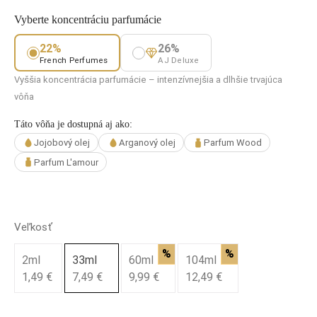
Vyberte koncentráciu parfumácie
22%
26%
French Perfumes
AJ Deluxe
Vyššia koncentrácia parfumácie – intenzívnejšia a dlhšie trvajúca
vôňa
Táto vôňa je dostupná aj ako:
Jojobový olej
Arganový olej
Parfum Wood
Parfum L'amour
Veľkosť
%
%
2ml
33ml
60ml
104ml
1,49 €
7,49 €
9,99 €
12,49 €