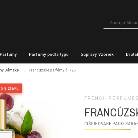
Parfumy
Parfumy podľa typu
Súpravy Vzoriek
Brutá
émy Dámske
Francúzske parfémy č. 725
15% zľavu
15% zľavu
FRENCH PERFUME
FRANCÚZSK
INŠPIROVANÉ PACO RABA