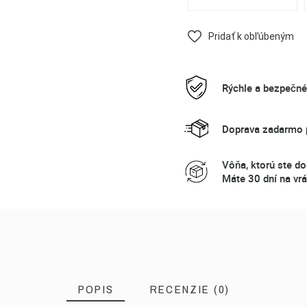
Pridať k obľúbeným
Rýchle a bezpečn
Doprava zadarmo p
Vôňa, ktorú ste do
Máte 30 dní na vrá
POPIS
RECENZIE (0)