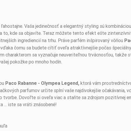
ľahostajne. Vaša jedinečnosť a elegantný styling sú kombináciou
 to, kde sa objavíte. Teraz môžete tento efekt ešte zintenzív
litnejších ingrediencií na trhu. Práve parfém inšpirovaný vôňou
Pa
vďaka čomu sa budete cítiť oveľa atraktívnejšie počas špeciálny
m charakterom sa vyznačuje neuveriteľnou trvácnosťou, takže sta
vašej pokožke po mnoho hodín.
dou
ktorá vám prostredníctv
Paco Rabanne - Olympea Legend,
načkových parfumov určite splní vaše najdivokejšie očakávania, v
o tvorbe. Dovoľte si oveľa viac a staňte sa zdrojom pozitívnej en
 ... iste sa vráti znásobené!
huľa