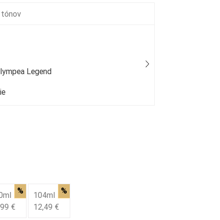
 tónov
Olympea Legend
Gucci - Guil
ie
25 % bežný
%
%
0ml
104ml
,99 €
12,49 €