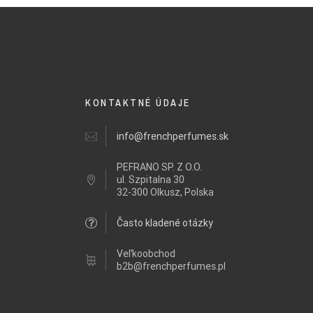
KONTAKTNÉ ÚDAJE
info@frenchperfumes.sk
PEFRANO SP. Z O.O.
ul.
Szpitalna 30
32-300 Olkusz, Polska
Často kladené otázky
Veľkoobchod
b2b@frenchperfumes.pl