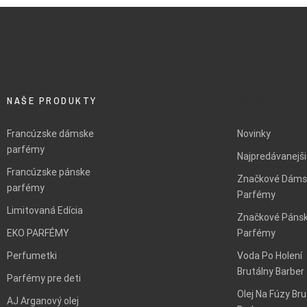
NAŠE PRODUKTY
BLANK
Francúzske dámske
Novinky
parfémy
Najpredávanejš
Francúzske pánske
Značkové Dáms
parfémy
Parfémy
Limitovaná Edícia
Značkové Páns
EKO PARFÉMY
Parfémy
Perfumetki
Voda Po Holení
Brutálny Barber
Parfémy pre deti
Olej Na Fúzy Bru
AJ Arganový olej