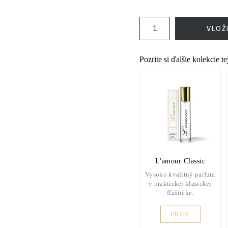
VLOŽ
Pozrite si ďalšie kolekcie t
L'amour Classic
Vysoko kvalitný parfum
v praktickej klasickej
fľaštičke.
POZRI