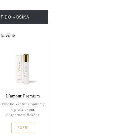
IŤ DO KOŠÍKA
ejto vône
L'amour Premium
Vysoko kvalitné parfémy
v praktickom,
elegantnom flakóne.
POZRI