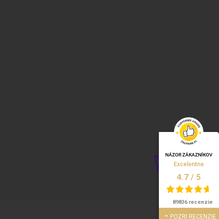
NÁZOR ZÁKAZNÍKOV
Excelentne
/
5
4.7
89836 recenzie
POZRI RECENZIE