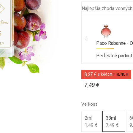
Najlepšia zhoda vonných
Paco Rabanne - 
Perfektné padnut
6,37 €
s kódom
FRENCH
7,49 €
Veľkosť
2ml
33ml
6
1,49 €
7,49 €
9