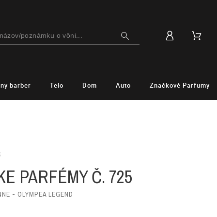
lny barber
Telo
Dom
Auto
Značkové Parfumy
S
E PARFÉMY Č. 725
NNE - OLYMPEA LEGEND