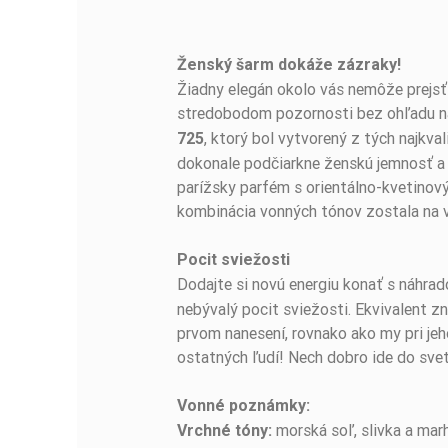
Ženský šarm dokáže zázraky!
BUĎTE PRVÝ, KTO NAPÍŠE RECENZIU!
Žiadny elegán okolo vás nemôže prejsť 
stredobodom pozornosti bez ohľadu na
, ktorý bol vytvorený z tých najkva
725
dokonale podčiarkne ženskú jemnosť a 
parížsky parfém s orientálno-kvetinový
kombinácia vonných tónov zostala na 
Pocit sviežosti
Dodajte si novú energiu konať s náhra
nebývalý pocit sviežosti. Ekvivalent z
prvom nanesení, rovnako ako my pri jeh
ostatných ľudí! Nech dobro ide do sveta
Vonné poznámky:
morská soľ, slivka a mar
Vrchné tóny: