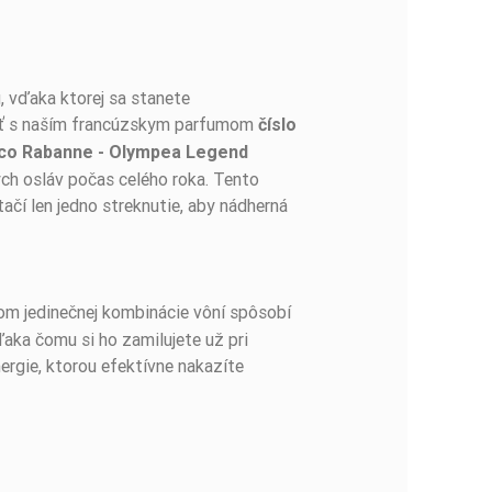
, vďaka ktorej sa stanete
niť s naším francúzskym parfumom
číslo
co Rabanne - Olympea Legend
ch osláv počas celého roka. Tento
čí len jedno streknutie, aby nádherná
om jedinečnej kombinácie vôní spôsobí
ďaka čomu si ho zamilujete už pri
ergie, ktorou efektívne nakazíte