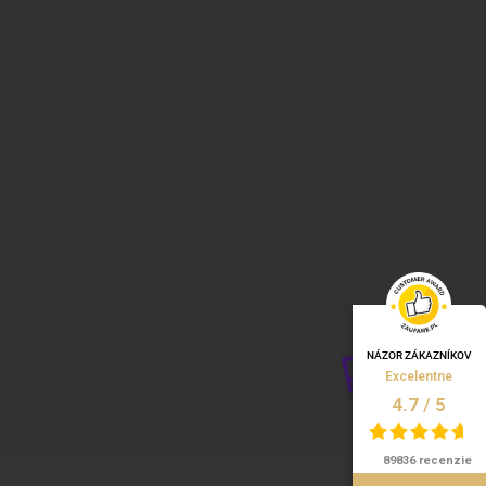
NÁZOR ZÁKAZNÍKOV
Excelentne
/
5
4.7
89836 recenzie