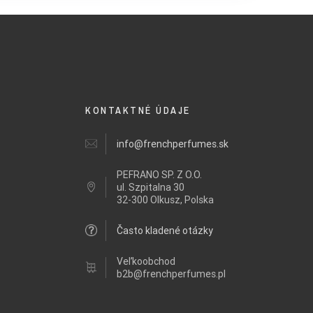
KONTAKTNÉ ÚDAJE
info@frenchperfumes.sk
PEFRANO SP. Z O.O.
ul.
Szpitalna 30
32-300 Olkusz, Polska
Často kladené otázky
Veľkoobchod
b2b@frenchperfumes.pl