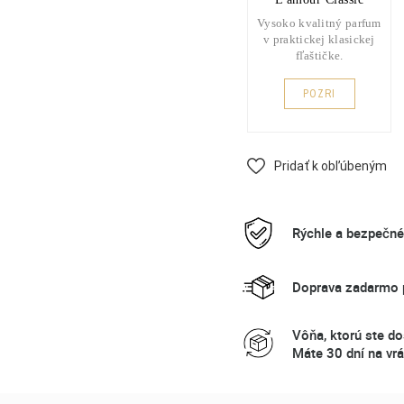
Vysoko kvalitný parfum
v praktickej klasickej
fľaštičke.
POZRI
Pridať k obľúbeným
Rýchle a bezpečn
Doprava zadarmo p
Vôňa, ktorú ste do
Máte 30 dní na vrá