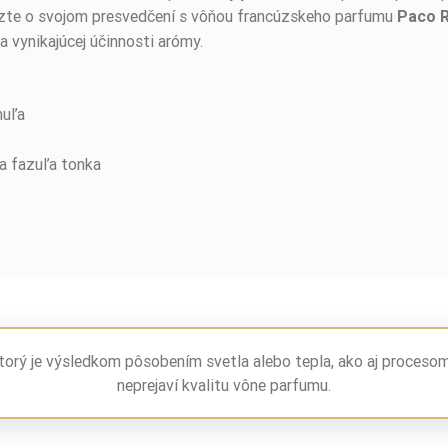
dzte o svojom presvedčení s vôňou francúzskeho parfumu
Paco 
a vynikajúcej účinnosti arómy.
huľa
 a fazuľa tonka
torý je výsledkom pôsobením svetla alebo tepla, ako aj proceso
neprejaví kvalitu vône parfumu.