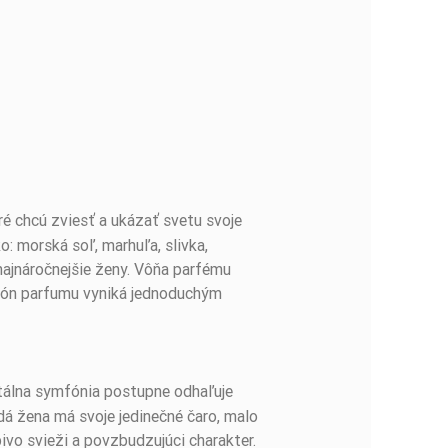
ré chcú zviesť a ukázať svetu svoje
o: morská soľ, marhuľa, slivka,
 najnáročnejšie ženy. Vôňa parfému
lakón parfumu vyniká jednoduchým
ntálna symfónia postupne odhaľuje
dá žena má svoje jedinečné čaro, malo
vo svieži a povzbudzujúci charakter.