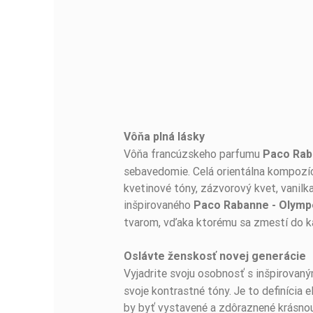
Vôňa plná lásky
BUĎTE PRVÝ, KTO NAPÍŠE RECENZIU!
Vôňa francúzskeho parfumu
Paco Rab
sebavedomie. Celá orientálna kompozícia
kvetinové tóny, zázvorový kvet, vanilka
inšpirovaného
Paco Rabanne - Olym
tvarom, vďaka ktorému sa zmestí do k
Oslávte ženskosť novej generácie
Vyjadrite svoju osobnosť s inšpirova
svoje kontrastné tóny. Je to definícia
by byť vystavené a zdôraznené krásnou 