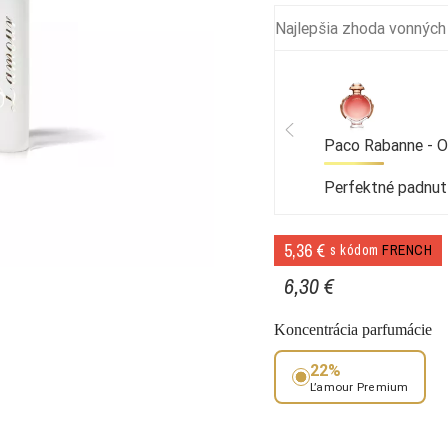
Najlepšia zhoda vonných
Paco Rabanne - 
Perfektné padnut
5,36 €
s kódom
FRENCH
6,30 €
Koncentrácia parfumácie
22%
L’amour Premium