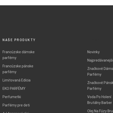
NAŠE PRODUKTY
BLANK
Francúzske dámske
Novinky
parfémy
Najpredávanejš
Francúzske pánske
Značkové Dáms
parfémy
Parfémy
Limitovaná Edícia
Značkové Páns
EKO PARFÉMY
Parfémy
Perfumetki
Voda Po Holení
Brutálny Barber
Parfémy pre deti
Olej Na Fúzy Bru