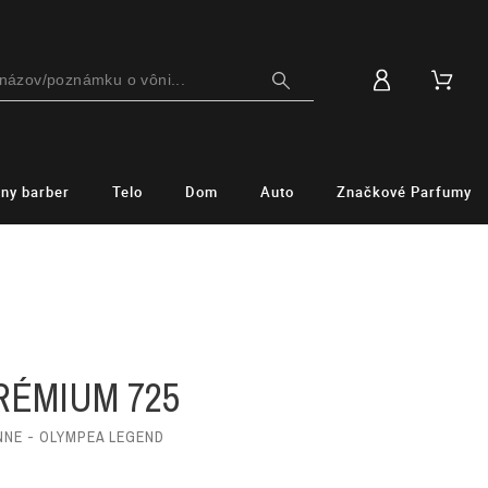
lny barber
Telo
Dom
Auto
Značkové Parfumy
M
RÉMIUM 725
NNE - OLYMPEA LEGEND