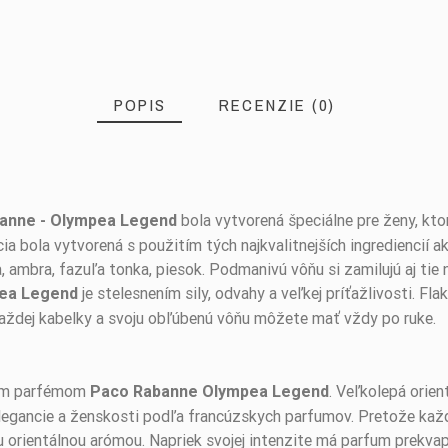
POPIS
RECENZIE (0)
bola vytvorená špeciálne pre ženy, kto
anne - Olympea Legend
 bola vytvorená s použitím tých najkvalitnejších ingrediencií ak
, ambra, fazuľa tonka, piesok. Podmanivú vôňu si zamilujú aj tie
je stelesnením sily, odvahy a veľkej príťažlivosti. F
pea Legend
aždej kabelky a svoju obľúbenú vôňu môžete mať vždy po ruke.
ným parfémom
. Veľkolepá orie
Paco Rabanne Olympea Legend
 elegancie a ženskosti podľa francúzskych parfumov. Pretože kaž
orientálnou arómou. Napriek svojej intenzite má parfum prekvapi