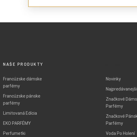
NAŠE PRODUKTY
BLANK
Francúzske dámske
Novinky
parfémy
Najpredávanejš
Francúzske pánske
Značkové Dáms
parfémy
Parfémy
Limitovaná Edícia
Značkové Páns
EKO PARFÉMY
Parfémy
Perfumetki
Voda Po Holení