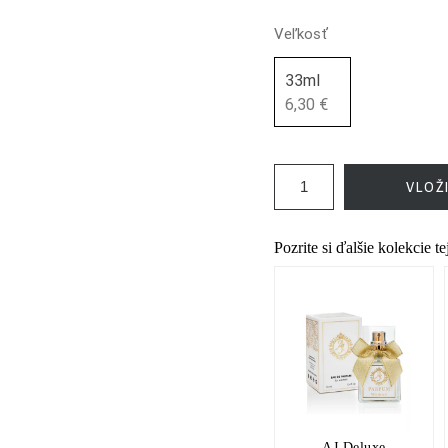
Veľkosť
33ml
6,30 €
VLOŽ
Pozrite si ďalšie kolekcie t
AJ Deluxe