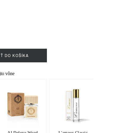
IŤ DO KOŠÍKA
ejto vône
AJ Deluxe Wood
L'amour Classic