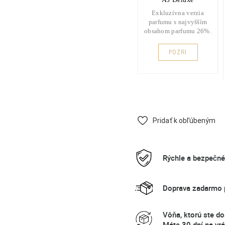
Exkluzívna verzia
parfumu s najvyšším
obsahom parfumu 26%.
POZRI
Pridať k obľúbeným
Rýchle a bezpečn
Doprava zadarmo p
Vôňa, ktorú ste do
Máte 30 dní na vrá