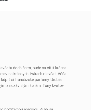
včaťu dodá šarm, bude sa cítiť krásne
smev na krásnych tvárach dievčat. Vôňa
kúpiť si francúzske parfumy. Urobia
lným a nezávislým ženám. Tóny kvetov
 pozitívnou energiou. Aj vy sa