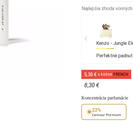
Najlepšia zhoda vonných
Kenzo - Jungle El
Perfektné padnut
5,36 €
s kódom
FRENCH
6,30 €
Koncentrácia parfumácie
22%
L’amour Premium