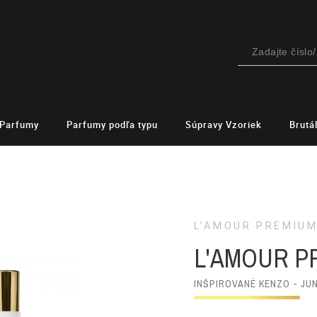
Parfumy
Parfumy podľa typu
Súpravy Vzoriek
Brutá
L’AMOUR PREMIU
L'AMOUR P
INŠPIROVANÉ KENZO - JU