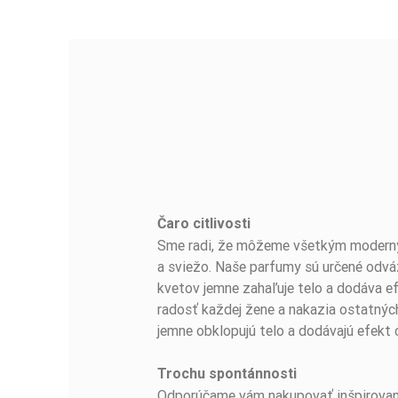
Čaro citlivosti
BUĎTE PRVÝ, KTO NAPÍŠE RECENZIU!
Sme radi, že môžeme všetkým moderným
a sviežo. Naše parfumy sú určené odvá
kvetov jemne zahaľuje telo a dodáva e
radosť každej žene a nakazia ostatnýc
jemne obklopujú telo a dodávajú efekt 
Trochu spontánnosti
Odporúčame vám nakupovať inšpirované 