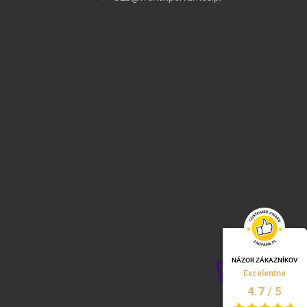
NÁZOR ZÁKAZNÍKOV
Excelentne
/
5
4.7