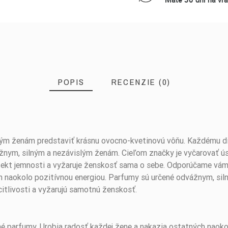
POPIS
RECENZIE (0)
 ženám predstaviť krásnu ovocno-kvetinovú vôňu. Každému die
žnym, silným a nezávislým ženám. Cieľom značky je vyčarovať ú
fekt jemnosti a vyžaruje ženskosť sama o sebe. Odporúčame vám 
h naokolo pozitívnou energiou. Parfumy sú určené odvážnym, si
citlivosti a vyžarujú samotnú ženskosť.
parfumy. Urobia radosť každej žene a nakazia ostatných naokolo