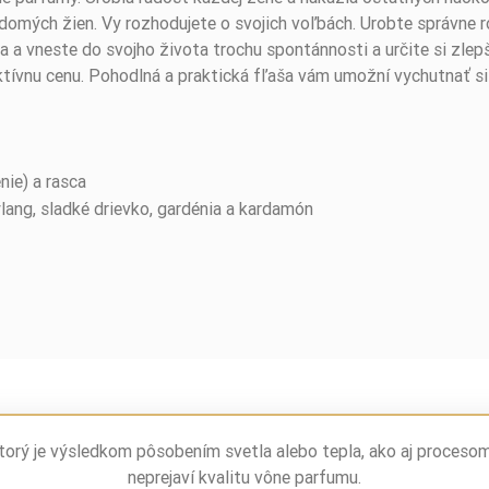
mých žien. Vy rozhodujete o svojich voľbách. Urobte správne ro
sa a vneste do svojho života trochu spontánnosti a určite si zle
ktívnu cenu. Pohodlná a praktická fľaša vám umožní vychutnať s
nie) a rasca
ylang, sladké drievko, gardénia a kardamón
torý je výsledkom pôsobením svetla alebo tepla, ako aj proceso
neprejaví kvalitu vône parfumu.