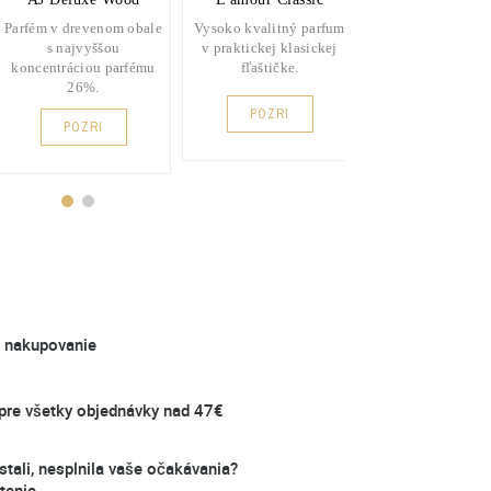
Parfém v drevenom obale
Vysoko kvalitný parfum
s najvyššou
v praktickej klasickej
koncentráciou parfému
fľaštičke.
26%.
POZRI
POZRI
é nakupovanie
re všetky objednávky nad 47€
stali, nesplnila vaše očakávania?
tenie