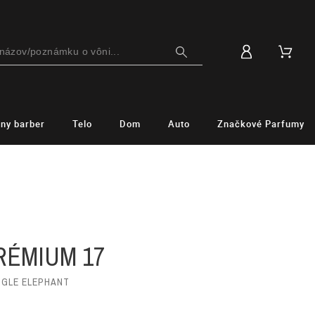
lny barber
Telo
Dom
Auto
Značkové Parfumy
M
RÉMIUM 17
NGLE ELEPHANT