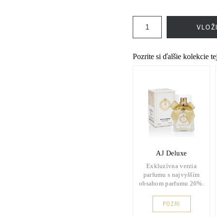
VLOŽ
Pozrite si ďalšie kolekcie t
AJ Deluxe
Exkluzívna verzia
parfumu s najvyšším
obsahom parfumu 26%.
POZRI