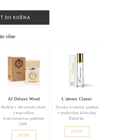
IŤ DO KOŠÍKA
ejto vône
AJ Deluxe Wood
L'amour Classic
L'amour Pre
Parfém v drevenom obale
Vysoko kvalitný parfum
Vysoko kvalitné 
s najvyššou
v praktickej klasickej
v prakticko
koncentráciou parfému
fľaštičke.
elegantnom fla
26%.
POZRI
POZRI
POZRI