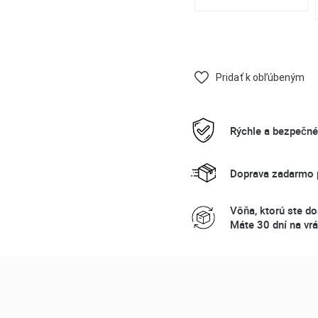
Pridať k obľúbeným
Rýchle a bezpečn
Doprava zadarmo p
Vôňa, ktorú ste do
Máte 30 dní na vrá