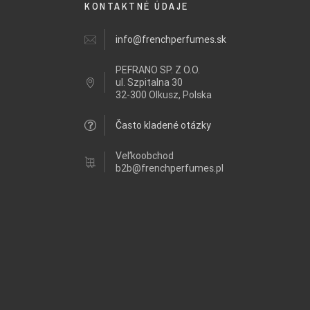
KONTAKTNÉ ÚDAJE
info@frenchperfumes.sk
PEFRANO SP. Z O.O.
ul.
Szpitalna 30
32-300 Olkusz, Polska
Často kladené otázky
Veľkoobchod
b2b@frenchperfumes.pl