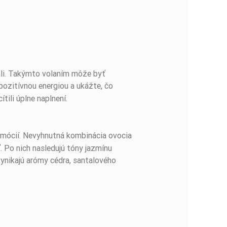
ovali. Takýmto volaním môže byť
 pozitívnou energiou a ukážte, čo
tili úplne naplnení.
u emócií. Nevyhnutná kombinácia ovocia
ť. Po nich nasledujú tóny jazmínu
ynikajú arómy cédra, santalového