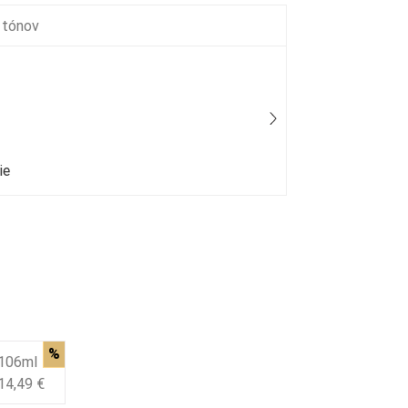
 tónov
Mexx - Wo
ie
50 % bežný
%
106ml
14,49 €