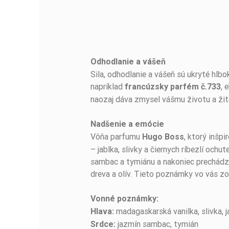
Odhodlanie a vášeň
BUĎTE PRVÝ, KTO NAPÍŠE RECENZIU!
Sila, odhodlanie a vášeň sú ukryté hlbo
napríklad
, 
francúzsky parfém č.733
naozaj dáva zmysel vášmu životu a žite h
Nadšenie a emócie
Vôňa parfumu
, ktorý inšp
Hugo Boss
– jablka, slivky a čiernych ríbezlí och
sambac a tymiánu a nakoniec prechádza
dreva a olív. Tieto poznámky vo vás zo
Vonné poznámky:
madagaskarská vanilka, slivka, ja
Hlava:
jazmín sambac, tymián
Srdce: