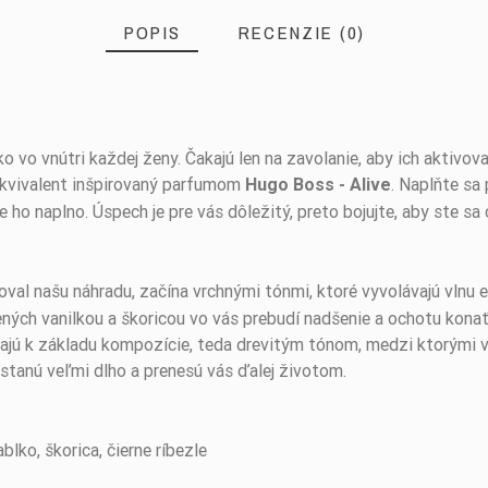
POPIS
RECENZIE (0)
ko vo vnútri každej ženy. Čakajú len na zavolanie, aby ich aktiv
ekvivalent inšpirovaný parfumom
. Naplňte sa
Hugo Boss - Alive
o naplno. Úspech je pre vás dôležitý, preto bojujte, aby ste sa cí
iroval našu náhradu, začína vrchnými tónmi, ktoré vyvolávajú vln
utených vanilkou a škoricou vo vás prebudí nadšenie a ochotu kona
jú k základu kompozície, teda drevitým tónom, medzi ktorými v
stanú veľmi dlho a prenesú vás ďalej životom.
blko, škorica, čierne ríbezle