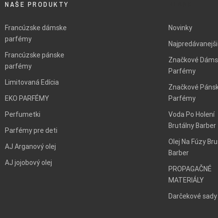
NAŠE PRODUKTY
BLANK
Francúzske dámske
Novinky
parfémy
Najpredávanejš
Francúzske pánske
Značkové Dáms
parfémy
Parfémy
Limitovaná Edícia
Značkové Páns
EKO PARFÉMY
Parfémy
Perfumetki
Voda Po Holení
Brutálny Barber
Parfémy pre deti
Olej Na Fúzy Bru
AJ Arganový olej
Barber
AJ jojobový olej
PROPAGAČNÉ
MATERIÁLY
Darčekové sady