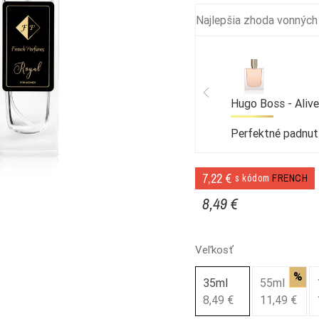
Najlepšia zhoda vonných
Hugo Boss - Alive
Perfektné padnut
7,22 €
s kódom
FRENCH
8,49 €
Veľkosť
%
35ml
55ml
8,49 €
11,49 €