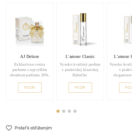
AJ Deluxe
L'amour Classic
L'amour 
Exkluzívna verzia
Vysoko kvalitný parfum
Vysoko kvali
parfumu s najvyšším
v praktickej klasickej
v prakt
obsahom parfumu 26%.
fľaštičke.
elegantnom
POZRI
POZRI
POZ
Pridať k obľúbeným