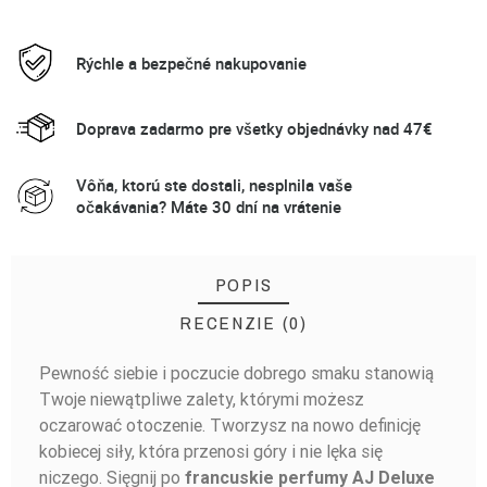
Rýchle a bezpečné nakupovanie
Doprava zadarmo pre všetky objednávky nad 47€
Vôňa, ktorú ste dostali, nesplnila vaše
očakávania? Máte 30 dní na vrátenie
POPIS
RECENZIE (0)
Pewność siebie i poczucie dobrego smaku stanowią
BUĎTE PRVÝ, KTO NAPÍŠE RECENZIU!
Twoje niewątpliwe zalety, którymi możesz
oczarować otoczenie. Tworzysz na nowo definicję
kobiecej siły, która przenosi góry i nie lęka się
niczego. Sięgnij po
francuskie perfumy AJ Deluxe