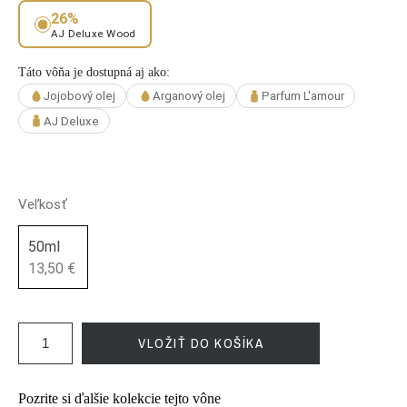
26%
AJ Deluxe Wood
Táto vôňa je dostupná aj ako:
Jojobový olej
Arganový olej
Parfum L'amour
AJ Deluxe
Veľkosť
50ml
13,50 €
VLOŽIŤ DO KOŠÍKA
Pozrite si ďalšie kolekcie tejto vône