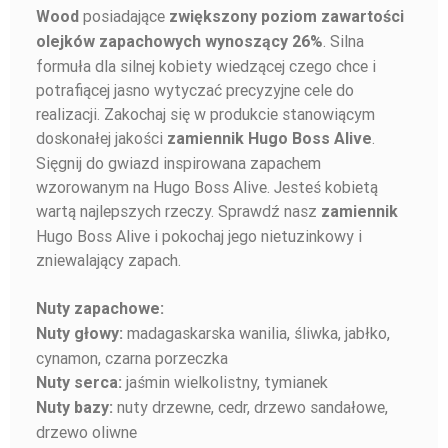
posiadające
Wood
zwiększony poziom zawartości
. Silna
olejków zapachowych wynoszący 26%
formuła dla silnej kobiety wiedzącej czego chce i
potrafiącej jasno wytyczać precyzyjne cele do
realizacji. Zakochaj się w produkcie stanowiącym
doskonałej jakości
.
zamiennik
Hugo Boss Alive
Sięgnij do gwiazd inspirowana zapachem
wzorowanym na Hugo Boss Alive. Jesteś kobietą
wartą najlepszych rzeczy. Sprawdź nasz
zamiennik
Hugo Boss Alive i pokochaj jego nietuzinkowy i
zniewalający zapach.
Nuty zapachowe:
madagaskarska wanilia, śliwka, jabłko,
Nuty głowy:
cynamon, czarna porzeczka
jaśmin wielkolistny, tymianek
Nuty serca:
nuty drzewne, cedr, drzewo sandałowe,
Nuty bazy:
drzewo oliwne