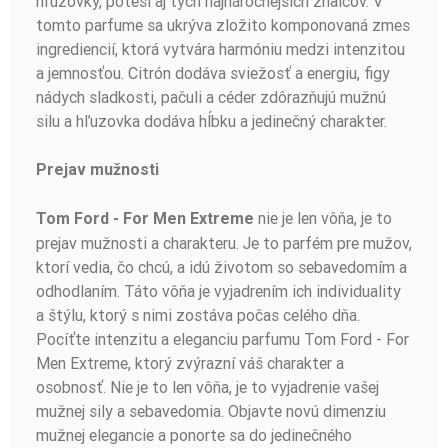
hľuzovky, poteší aj tých najnáročnejších znalcov. V
tomto parfume sa ukrýva zložito komponovaná zmes
ingrediencií, ktorá vytvára harmóniu medzi intenzitou
a jemnosťou. Citrón dodáva sviežosť a energiu, figy
nádych sladkosti, pačuli a céder zdôrazňujú mužnú
silu a hľuzovka dodáva hĺbku a jedinečný charakter.
Prejav mužnosti
nie je len vôňa, je to
Tom Ford - For Men Extreme
prejav mužnosti a charakteru. Je to parfém pre mužov,
ktorí vedia, čo chcú, a idú životom so sebavedomím a
odhodlaním. Táto vôňa je vyjadrením ich individuality
a štýlu, ktorý s nimi zostáva počas celého dňa.
Pocíťte intenzitu a eleganciu parfumu Tom Ford - For
Men Extreme, ktorý zvýrazní váš charakter a
osobnosť. Nie je to len vôňa, je to vyjadrenie vašej
mužnej sily a sebavedomia. Objavte novú dimenziu
mužnej elegancie a ponorte sa do jedinečného