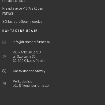
Pravidlá súťaže
Pravidla akce -15 % s kódem
FRENCH
Súhlas so súbormi cookie
KONTAKTNÉ ÚDAJE
info@frenchperfumes.sk
PEFRANO SP. Z O.O.
ul.
Szpitalna 30
32-300 Olkusz, Polska
Často kladené otázky
Veľkoobchod
b2b@frenchperfumes.pl