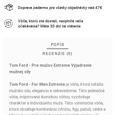
Doprava zadarmo pre všetky objednávky nad 47€
Vôňa, ktorú ste dostali, nesplnila vaše
očakávania? Máte 30 dní na vrátenie
POPIS
RECENZIE (0)
Tom Ford - Pre mužov Extreme Vyjadrenie
BUĎTE PRVÝ, KTO NAPÍŠE RECENZIU!
mužnej sily
je vôňa, ktorá odráža
Tom Ford - For Men Extreme
mužskú silu, eleganciu a sebavedomie. Táto jedinečná
vôňa, inšpirovaná ikonickou vôňou, vyzdvihuje
charakter a individualitu muža. Táto výnimočná vôňa,
ktorá obsahuje kombináciu citrónu, figy, pačuli, cédra a