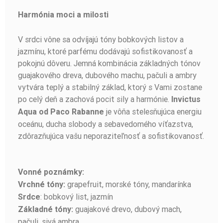
Harmónia moci a milosti
V srdci vône sa odvíjajú tóny bobkových listov a
jazmínu, ktoré parfému dodávajú sofistikovanosť a
pokojnú dôveru. Jemná kombinácia základných tónov
guajakového dreva, dubového machu, pačuli a ambry
vytvára teplý a stabilný základ, ktorý s Vami zostane
po celý deň a zachová pocit sily a harmónie.
Invictus
je vôňa stelesňujúca energiu
Aqua od Paco Rabanne
oceánu, ducha slobody a sebavedomého víťazstva,
zdôrazňujúca vašu neporaziteľnosť a sofistikovanosť.
Vonné poznámky:
grapefruit, morské tóny, mandarínka
Vrchné tóny:
: bobkový list, jazmín
Srdce
guajakové drevo, dubový mach,
Základné tóny:
pačuli, sivá ambra