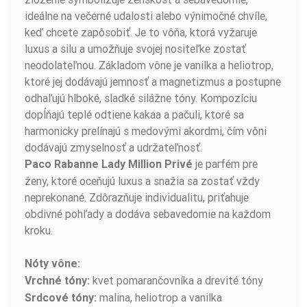
ideálne na večerné udalosti alebo výnimočné chvíle,
keď chcete zapôsobiť. Je to vôňa, ktorá vyžaruje
luxus a silu a umožňuje svojej nositeľke zostať
neodolateľnou. Základom vône je vanilka a heliotrop,
ktoré jej dodávajú jemnosť a magnetizmus a postupne
odhaľujú hlboké, sladké silážne tóny. Kompozíciu
dopĺňajú teplé odtiene kakaa a pačuli, ktoré sa
harmonicky prelínajú s medovými akordmi, čím vôni
dodávajú zmyselnosť a udržateľnosť.
je parfém pre
Paco Rabanne Lady Million Privé
ženy, ktoré oceňujú luxus a snažia sa zostať vždy
neprekonané. Zdôrazňuje individualitu, priťahuje
obdivné pohľady a dodáva sebavedomie na každom
kroku.
Nóty vône:
kvet pomarančovníka a drevité tóny
Vrchné tóny:
malina, heliotrop a vanilka
Srdcové tóny: