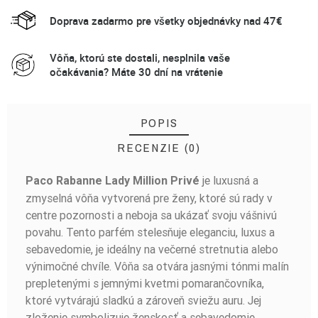
Doprava zadarmo pre všetky objednávky nad 47€
Vôňa, ktorú ste dostali, nesplnila vaše
očakávania? Máte 30 dní na vrátenie
POPIS
RECENZIE (0)
je luxusná a
Paco Rabanne Lady Million Privé
BUĎTE PRVÝ, KTO NAPÍŠE RECENZIU!
zmyselná vôňa vytvorená pre ženy, ktoré sú rady v
centre pozornosti a neboja sa ukázať svoju vášnivú
povahu. Tento parfém stelesňuje eleganciu, luxus a
sebavedomie, je ideálny na večerné stretnutia alebo
výnimočné chvíle. Vôňa sa otvára jasnými tónmi malín
prepletenými s jemnými kvetmi pomarančovníka,
ktoré vytvárajú sladkú a zároveň sviežu auru. Jej
zloženie symbolizuje ženskosť a sebavedomie,