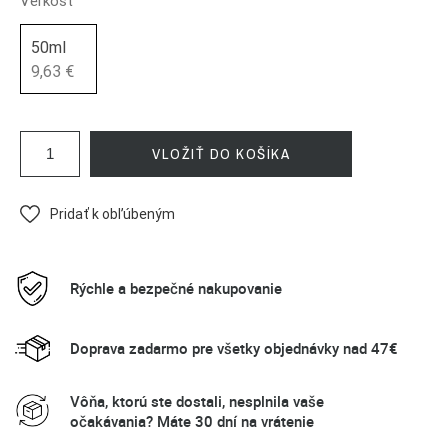
Veľkosť
50ml
9,63 €
VLOŽIŤ DO KOŠÍKA
Pridať k obľúbeným
Rýchle a bezpečné nakupovanie
Doprava zadarmo pre všetky objednávky nad 47€
Vôňa, ktorú ste dostali, nesplnila vaše
očakávania? Máte 30 dní na vrátenie