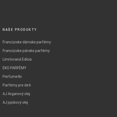
NAŠE PRODUKTY
Francúzske dámske parfémy
Francúzske pánske parfémy
Limitovaná Edícia
EKO PARFÉMY
Perfumetki
Parfémy pre deti
AJ Arganový olej
AJ jojobový olej
BLANK