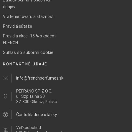
údajov
Vrátenie tovaru a sťažnosti
Pravidlá súťaže
Pravidla akce -15 % s kódem
FRENCH
Súhlas so súbormi cookie
KONTAKTNÉ ÚDAJE
info@frenchperfumes.sk
PEFRANO SP. Z O.O.
ul.
Szpitalna 30
32-300 Olkusz, Polska
Často kladené otázky
Veľkoobchod