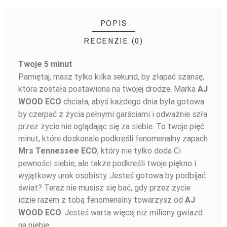
POPIS
RECENZIE (0)
Twoje 5 minut
BUĎTE PRVÝ, KTO NAPÍŠE RECENZIU!
Pamiętaj, masz tylko kilka sekund, by złapać szansę,
która została postawiona na twojej drodze. Marka
AJ
chciała, abyś każdego dnia była gotowa
WOOD ECO
by czerpać z życia pełnymi garściami i odważnie szła
przez życie nie oglądając się za siebie. To twoje pięć
minut, które doskonale podkreśli fenomenalny zapach
, który nie tylko doda Ci
Mrs Tennessee ECO
pewności siebie, ale także podkreśli twoje piękno i
wyjątkowy urok osobisty. Jesteś gotowa by podbijać
świat? Teraz nie musisz się bać, gdy przez życie
idzie razem z tobą fenomenalny towarzysz od
AJ
. Jesteś warta więcej niż miliony gwiazd
WOOD ECO
na niebie.