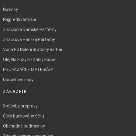
Novinky
Najpredávanejšie
Značkové Dámske Parfémy
Značkové Pánske Parfémy
Voda Po Holení Brutálny Barber
Olej Na Fúzy Brutálny Barber
PROPAGAČNÉ MATERIÁLY
Darčekové sady
ZÁKAZNÍK
Spôsoby prepravy
Číslo bankového účtu
Obchodné podmienky
Zásady ochrany osobných