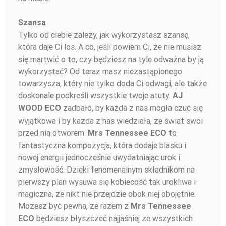
Szansa
Tylko od ciebie zależy, jak wykorzystasz szansę,
która daje Ci los. A co, jeśli powiem Ci, że nie musisz
się martwić o to, czy będziesz na tyle odważna by ją
wykorzystać? Od teraz masz niezastąpionego
towarzysza, który nie tylko doda Ci odwagi, ale także
doskonale podkreśli wszystkie twoje atuty.
AJ
zadbało, by każda z nas mogła czuć się
WOOD ECO
wyjątkowa i by każda z nas wiedziała, że świat swoi
przed nią otworem.
to
Mrs Tennessee ECO
fantastyczna kompozycja, która dodaje blasku i
nowej energii jednocześnie uwydatniając urok i
zmysłowość. Dzięki fenomenalnym składnikom na
pierwszy plan wysuwa się kobiecość tak urokliwa i
magiczna, że nikt nie przejdzie obok niej obojętnie.
Możesz być pewna, że razem z
Mrs Tennessee
będziesz błyszczeć najjaśniej ze wszystkich
ECO