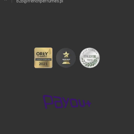
b2b@frenchperfumes.pl