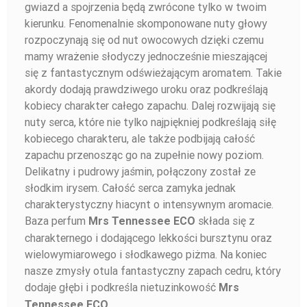
gwiazd a spojrzenia będą zwrócone tylko w twoim
kierunku. Fenomenalnie skomponowane nuty głowy
rozpoczynają się od nut owocowych dzięki czemu
mamy wrażenie słodyczy jednocześnie mieszającej
się z fantastycznym odświeżającym aromatem. Takie
akordy dodają prawdziwego uroku oraz podkreślają
kobiecy charakter całego zapachu. Dalej rozwijają się
nuty serca, które nie tylko najpiękniej podkreślają siłę
kobiecego charakteru, ale także podbijają całość
zapachu przenosząc go na zupełnie nowy poziom.
Delikatny i pudrowy jaśmin, połączony został ze
słodkim irysem. Całość serca zamyka jednak
charakterystyczny hiacynt o intensywnym aromacie.
Baza perfum
składa się z
Mrs Tennessee ECO
charakternego i dodającego lekkości bursztynu oraz
wielowymiarowego i słodkawego piżma. Na koniec
nasze zmysły otula fantastyczny zapach cedru, który
dodaje głębi i podkreśla nietuzinkowość
Mrs
Tennessee ECO.