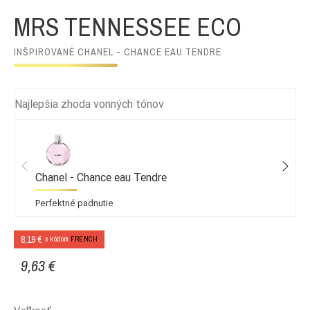
MRS TENNESSEE ECO
INŠPIROVANÉ CHANEL - CHANCE EAU TENDRE
Najlepšia zhoda vonných tónov
Chanel - Chance eau Tendre
Perfektné padnutie
8,19 €
s kódom
FRENCH
9,63 €