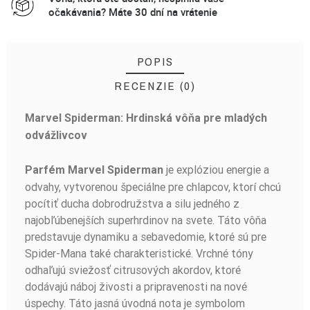
očakávania? Máte 30 dní na vrátenie
POPIS
RECENZIE (0)
Marvel Spiderman: Hrdinská vôňa pre mladých
BUĎTE PRVÝ, KTO NAPÍŠE RECENZIU!
odvážlivcov
je explóziou energie a
Parfém Marvel Spiderman
odvahy, vytvorenou špeciálne pre chlapcov, ktorí chcú
pocítiť ducha dobrodružstva a silu jedného z
najobľúbenejších superhrdinov na svete. Táto vôňa
predstavuje dynamiku a sebavedomie, ktoré sú pre
Spider-Mana také charakteristické. Vrchné tóny
odhaľujú sviežosť citrusových akordov, ktoré
dodávajú náboj živosti a pripravenosti na nové
úspechy. Táto jasná úvodná nota je symbolom