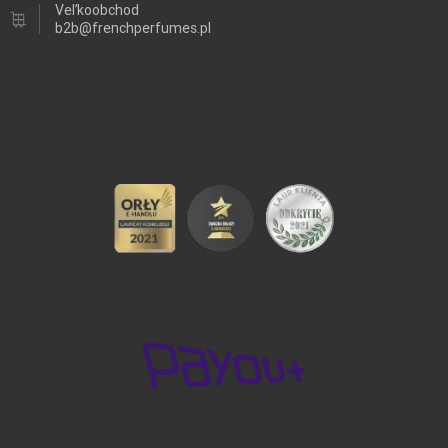
Veľkoobchod
b2b@frenchperfumes.pl