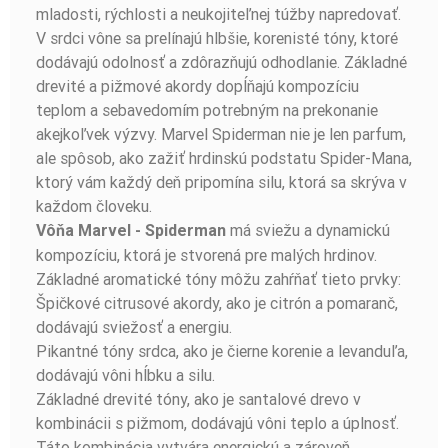
mladosti, rýchlosti a neukojiteľnej túžby napredovať.
V srdci vône sa prelínajú hlbšie, korenisté tóny, ktoré
dodávajú odolnosť a zdôrazňujú odhodlanie. Základné
drevité a pižmové akordy dopĺňajú kompozíciu
teplom a sebavedomím potrebným na prekonanie
akejkoľvek výzvy. Marvel Spiderman nie je len parfum,
ale spôsob, ako zažiť hrdinskú podstatu Spider-Mana,
ktorý vám každý deň pripomína silu, ktorá sa skrýva v
každom človeku.
má sviežu a dynamickú
Vôňa Marvel - Spiderman
kompozíciu, ktorá je stvorená pre malých hrdinov.
Základné aromatické tóny môžu zahŕňať tieto prvky:
Špičkové citrusové akordy, ako je citrón a pomaranč,
dodávajú sviežosť a energiu.
Pikantné tóny srdca, ako je čierne korenie a levanduľa,
dodávajú vôni hĺbku a silu.
Základné drevité tóny, ako je santalové drevo v
kombinácii s pižmom, dodávajú vôni teplo a úplnosť.
Táto kombinácia vytvára energickú a zároveň