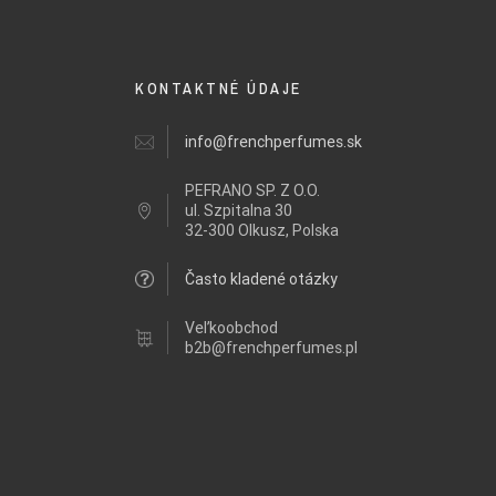
KONTAKTNÉ ÚDAJE
info@frenchperfumes.sk
PEFRANO SP. Z O.O.
ul.
Szpitalna 30
32-300 Olkusz, Polska
Často kladené otázky
Veľkoobchod
b2b@frenchperfumes.pl