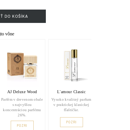
IŤ DO KOŠÍKA
ejto vône
AJ Deluxe Wood
L'amour Classic
Parfém v drevenom obale
Vysoko kvalitný parfum
s najvyššou
v praktickej klasickej
koncentráciou parfému
fľaštičke.
26%.
POZRI
POZRI