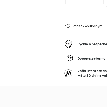
Pridať k obľúbeným
Rýchle a bezpečn
Doprava zadarmo p
Vôňa, ktorú ste do
Máte 30 dní na vrá