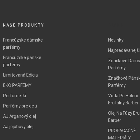
NAŠE PRODUKTY
BLANK
Francúzske dámske
Novinky
parfémy
Najpredávanejš
Francúzske pánske
Značkové Dáms
parfémy
Parfémy
Limitovaná Edícia
Značkové Páns
EKO PARFÉMY
Parfémy
Perfumetki
Voda Po Holení
Brutálny Barber
Parfémy pre deti
Olej Na Fúzy Bru
AJ Arganový olej
Barber
AJ jojobový olej
PROPAGAČNÉ
MATERIÁLY