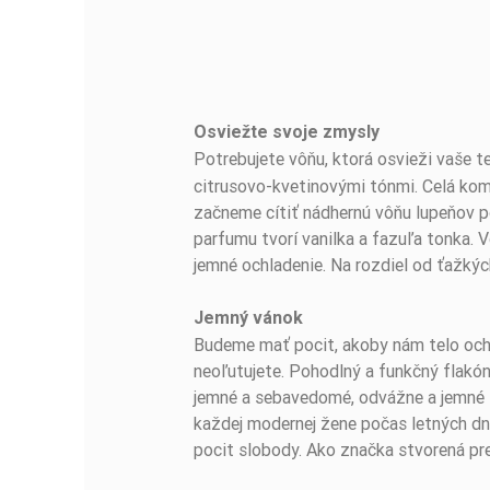
Osviežte svoje zmysly
BUĎTE PRVÝ, KTO NAPÍŠE RECENZIU!
Potrebujete vôňu, ktorá osvieži vaše 
citrusovo-kvetinovými tónmi. Celá kom
začneme cítiť nádhernú vôňu lupeňov p
parfumu tvorí vanilka a fazuľa tonka. 
jemné ochladenie. Na rozdiel od ťažkýc
Jemný vánok
Budeme mať pocit, akoby nám telo ochla
neoľutujete. Pohodlný a funkčný flakón
jemné a sebavedomé, odvážne a jemné z
každej modernej žene počas letných dní
pocit slobody. Ako značka stvorená pre