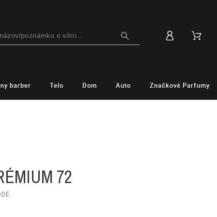
lny barber
Telo
Dom
Auto
Značkové Parfumy
M
RÉMIUM 72
ODE