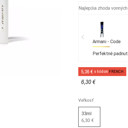
Najlepšia zhoda vonných
Armani - Code
Perfektné padnut
5,36 €
s kódom
FRENCH
6,30 €
Veľkosť
33ml
6,30 €