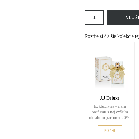
VLOŽ
Pozrite si ďalšie kolekcie t
AJ Deluxe
Exkluzívna verzia
parfumu s najvyšším
obsahom parfumu 26%.
POZRI