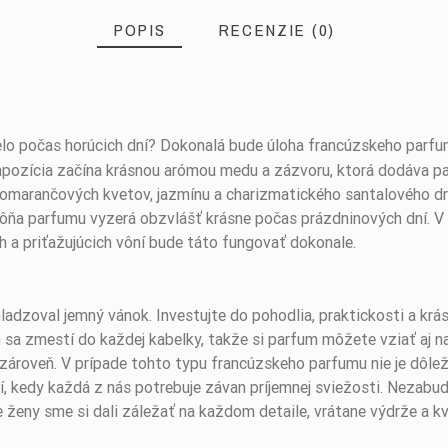
POPIS
RECENZIE (0)
telo počas horúcich dní? Dokonalá bude úloha francúzskeho parf
pozícia začína krásnou arómou medu a zázvoru, ktorá dodáva par
omarančových kvetov, jazmínu a charizmatického santalového dr
Vôňa parfumu vyzerá obzvlášť krásne počas prázdninových dní. V 
h a priťažujúcich vôní bude táto fungovať dokonale.
dzoval jemný vánok. Investujte do pohodlia, praktickosti a krás
 sa zmestí do každej kabelky, takže si parfum môžete vziať aj na
ároveň. V prípade tohto typu francúzskeho parfumu nie je dôlež
, kedy každá z nás potrebuje závan príjemnej sviežosti. Nezabud
 ženy sme si dali záležať na každom detaile, vrátane výdrže a kv