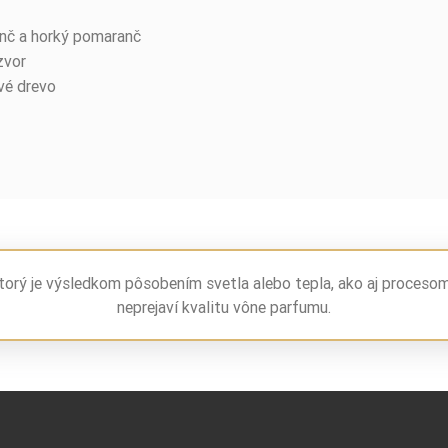
anč a horký pomaranč
zvor
vé drevo
torý je výsledkom pôsobením svetla alebo tepla, ako aj proceso
neprejaví kvalitu vône parfumu.