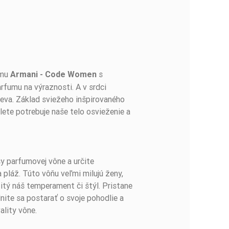
umu
s
Armani - Code Women
fumu na výraznosti. A v srdci
eva. Základ sviežeho inšpirovaného
lete potrebuje naše telo osvieženie a
y parfumovej vône a určite
 pláž. Túto vôňu veľmi milujú ženy,
itý náš temperament či štýl. Pristane
nite sa postarať o svoje pohodlie a
ality vône.