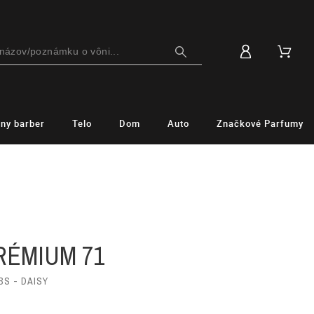
lny barber
Telo
Dom
Auto
Značkové Parfumy
M
RÉMIUM 71
S - DAISY