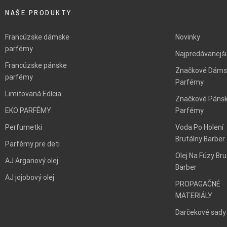
NAŠE PRODUKTY
BLANK
Francúzske dámske
Novinky
parfémy
Najpredávanejš
Francúzske pánske
Značkové Dáms
parfémy
Parfémy
Limitovaná Edícia
Značkové Páns
EKO PARFÉMY
Parfémy
Perfumetki
Voda Po Holení
Brutálny Barber
Parfémy pre deti
Olej Na Fúzy Bru
AJ Arganový olej
Barber
AJ jojobový olej
PROPAGAČNÉ
MATERIÁLY
Darčekové sady