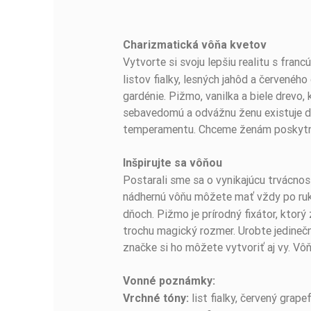
Charizmatická vôňa kvetov
BUĎTE PRVÝ, KTO NAPÍŠE RECENZIU!
Vytvorte si svoju lepšiu realitu s fr
listov fialky, lesných jahôd a červené
gardénie. Pižmo, vanilka a biele drevo,
sebavedomú a odvážnu ženu existuje dok
temperamentu. Chceme ženám poskytn
Inšpirujte sa vôňou
Postarali sme sa o vynikajúcu trvácnos
nádhernú vôňu môžete mať vždy po ru
dňoch. Pižmo je prírodný fixátor, ktor
trochu magický rozmer. Urobte jedinečn
značke si ho môžete vytvoriť aj vy. Vô
Vonné poznámky:
list fialky, červený grape
Vrchné tóny: