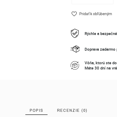
Pridať k obľúbeným
Rýchle a bezpečn
Doprava zadarmo p
Vôňa, ktorú ste do
Máte 30 dní na vrá
POPIS
RECENZIE (0)