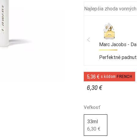
Najlepšia zhoda vonných
Marc Jacobs - Da
Perfektné padnut
5,36 €
s kódom
FRENCH
6,30 €
Veľkosť
33ml
6,30 €