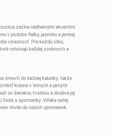
pozícia začína nádhernými akcentmi
mu v podobe fialky, jazmínu a jemnej
dia výraznosť. Pre každú silnú,
ktoré vyhovujú každej osobnosti a
sa zmestí do každej kabelky, takže
vlášť krásne v letných a jarných
ladí so ženskou tvorbou a dodáva jej
jú ľudia a spomienky. Vďaka našej
ásne chvíle do našich spomienok.