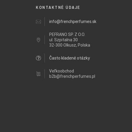
KONTAKTNÉ ÚDAJE
info@frenchperfumes.sk
PEFRANO SP. Z O.O.
ul.
Szpitalna 30
32-300 Olkusz, Polska
Často kladené otázky
Veľkoobchod
b2b@frenchperfumes.pl