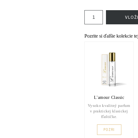
VLOŽ
Pozrite si ďalšie kolekcie t
L'amour Classic
Vysoko kvalitný parfum
v praktickej klasickej
fľaštičke.
POZRI