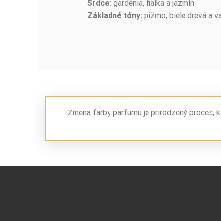
gardénia, fialka a jazmín
Srdce:
pižmo, biele drevá a va
Základné tóny:
Zmena farby parfumu je prirodzený proces, k