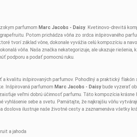
ancúzskym parfumom
. Kvetinovo-drevitá kom
Marc Jacobs - Daisy
ho grapefruitu. Potom prichádza vôňa zo srdca inšpirovaného parfu
 ktoré tvorí základ vône, dokonale vyvážia celú kompozíciu a navo
onalá vôňa. Naša značka nekategorizuje, ale ukazuje riešenia, 
úť podporu a podať pomocnú ruku.
ť a kvalitu inšpirovaných parfumov. Pohodlný a praktický flakón 
ke. Inšpirovaná parfumom
bude vyzerať obz
Marc Jacobs - Daisy
ý zaisťuje veľmi dobrú účinnosť parfumu. Táto kompozícia krásne 
é vyhlásenie sebe a svetu. Pamätajte, že najkrajšiu vôňu vytvára
ňa doslova ilustruje naše životné cesty a zaznamenáva všetky kr
fruit a jahoda