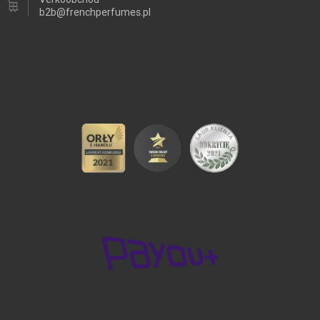
b2b@frenchperfumes.pl