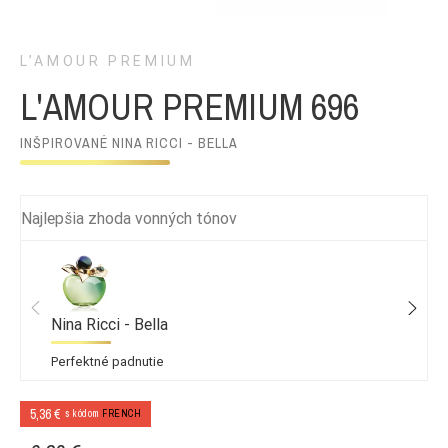
L’AMOUR PREMIUM
L'AMOUR PREMIUM 696
INŠPIROVANÉ NINA RICCI - BELLA
Najlepšia zhoda vonných tónov
Nina Ricci - Bella
Perfektné padnutie
5,36 €
s kódom
FRENCH