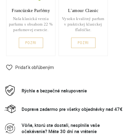
Francúzske Parfémy
L'amour Classic
Naša klasická verzia
Vysoko kvalitný parfum
parfumu s obsahom 22 %
v praktickej klasickej
parfumovej esencie.
fľaštičke.
POZRI
POZRI
Pridať k obľúbeným
Rýchle a bezpečné nakupovanie
Doprava zadarmo pre všetky objednávky nad 47€
Vôňa, ktorú ste dostali, nesplnila vaše
očakávania? Máte 30 dní na vrátenie