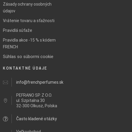
Zásady ochrany osobných
údajov
Vrátenie tovaru a sťažnosti
Pravidlá súťaže
Pravidla akce -15 % s kódem
FRENCH
Súhlas so súbormi cookie
KONTAKTNÉ ÚDAJE
info@frenchperfumes.sk
PEFRANO SP. Z O.O.
ul.
Szpitalna 30
32-300 Olkusz, Polska
Často kladené otázky
Veľkoobchod