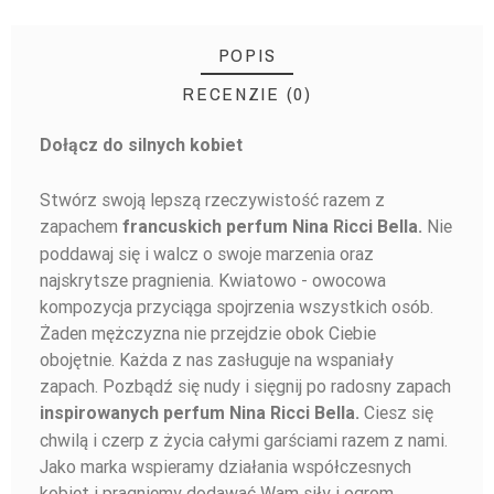
POPIS
RECENZIE (0)
Dołącz do silnych kobiet
BUĎTE PRVÝ, KTO NAPÍŠE RECENZIU!
Stwórz swoją lepszą rzeczywistość razem z
zapachem
Nie
francuskich perfum Nina Ricci Bella.
poddawaj się i walcz o swoje marzenia oraz
najskrytsze pragnienia. Kwiatowo - owocowa
kompozycja przyciąga spojrzenia wszystkich osób.
Żaden mężczyzna nie przejdzie obok Ciebie
obojętnie. Każda z nas zasługuje na wspaniały
zapach. Pozbądź się nudy i sięgnij po radosny zapach
Ciesz się
inspirowanych perfum Nina Ricci Bella.
chwilą i czerp z życia całymi garściami razem z nami.
Jako marka wspieramy działania współczesnych
kobiet i pragniemy dodawać Wam siły i ogrom