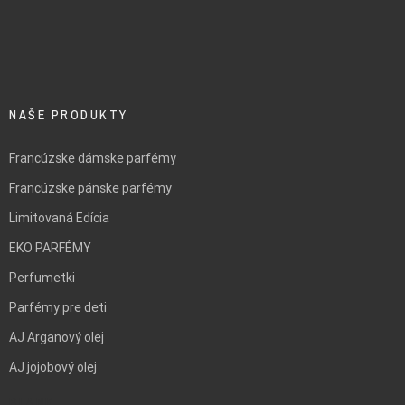
NAŠE PRODUKTY
Francúzske dámske parfémy
Francúzske pánske parfémy
Limitovaná Edícia
EKO PARFÉMY
Perfumetki
Parfémy pre deti
AJ Arganový olej
AJ jojobový olej
BLANK