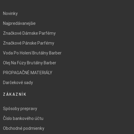
Novinky
Najpredávanejšie
Značkové Dámske Parfémy
Značkové Pánske Parfémy
Voda Po Holení Brutálny Barber
Olej Na Fúzy Brutálny Barber
PROPAGAČNÉ MATERIÁLY
Darčekové sady
ZÁKAZNÍK
Spôsoby prepravy
Číslo bankového účtu
Obchodné podmienky