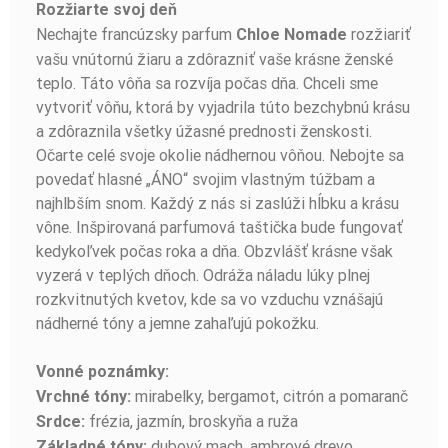
Rozžiarte svoj deň
Nechajte francúzsky parfum
rozžiariť
Chloe Nomade
vašu vnútornú žiaru a zdôrazniť vaše krásne ženské
teplo. Táto vôňa sa rozvíja počas dňa. Chceli sme
vytvoriť vôňu, ktorá by vyjadrila túto bezchybnú krásu
a zdôraznila všetky úžasné prednosti ženskosti.
Očarte celé svoje okolie nádhernou vôňou. Nebojte sa
povedať hlasné „ÁNO“ svojim vlastným túžbam a
najhlbším snom. Každý z nás si zaslúži hĺbku a krásu
vône. Inšpirovaná parfumová taštička bude fungovať
kedykoľvek počas roka a dňa. Obzvlášť krásne však
vyzerá v teplých dňoch. Odráža náladu lúky plnej
rozkvitnutých kvetov, kde sa vo vzduchu vznášajú
nádherné tóny a jemne zahaľujú pokožku.
Vonné poznámky:
mirabelky, bergamot, citrón a pomaranč
Vrchné tóny:
frézia, jazmín, broskyňa a ruža
Srdce:
dubový mach, ambrové drevo,
Základné tóny: