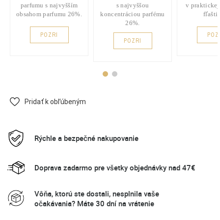
parfumu s najvyšším
s najvyššou
v praktickej
obsahom parfumu 26%.
koncentráciou parfému
fľašti
26%.
POZRI
POZ
POZRI
Pridať k obľúbeným
Rýchle a bezpečné nakupovanie
Doprava zadarmo pre všetky objednávky nad 47€
Vôňa, ktorú ste dostali, nesplnila vaše
očakávania? Máte 30 dní na vrátenie