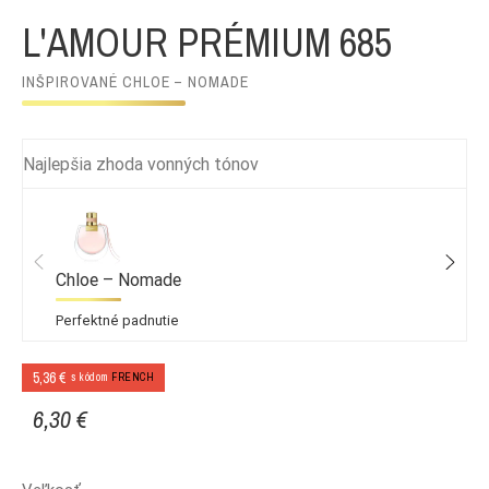
L'AMOUR PRÉMIUM 685
INŠPIROVANÉ CHLOE – NOMADE
Najlepšia zhoda vonných tónov
Chloe – Nomade
Perfektné padnutie
5,36 €
s kódom
FRENCH
6,30 €